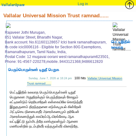
Log in
VallalarSpace
Vallalar Universal Mission Trust ramnad......
Rajaveer Jothi Murugan,
851 Vallalar Street, Bharathi Nagar,
பெட்டிஇதில்
Bank account. No.611601128657 IcIci bank ramanathapuram,
Ifs code icic0006116 - Eligible for Section 80G Exemptions,
உலவாத
Ramanathapuram, Tamil Nadu, India,
Postal Code: 12 mugavai oorani west ramanathapuram623501,
Phone: 91-4567-220278,mobile..9443121368,9486612820
பெரும்பொருள்உண் டிதுநீ பெறுக
100 hits
Vallalar Universal Mission
Sunday, June 7, 2026 at 16:24 pm
Trust ramnad......
பெட்டிஇதில் உலவாத பெரும்பொருள்உண் டிதுநீ
பெறுகஎன அதுதிறக்கும் பெருந்திறவுக் கோலும்
எட்டிரண்டும் தெரியாதேன் என்கையிலே கொடுத்தீர்
இதுதருணம் திறந்ததனை எடுக்கமுயல் கின்றேன்
அட்டிசெய நினையாதீர் அரைக்கணமும் தரியேன்
அரைக்கணத்துக் காயிரம்ஆ யிரங்கோடி ஆக
வட்டிஇட்டு நும்மிடத்தே வாங்குவன்நும் ஆணை
மணிமன்றில் நடம்புரிவீர் வந்தருள்வீர் விரைந்தே.