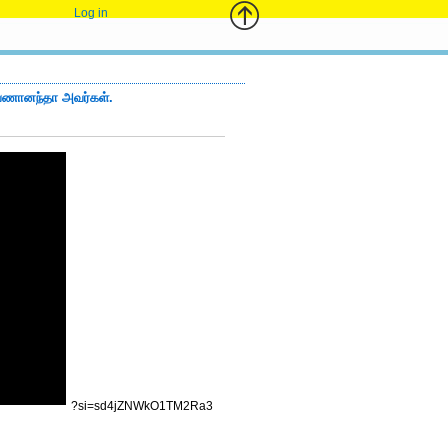
Log in
ரவணானந்தா அவர்கள்.
?si=sd4jZNWkO1TM2Ra3