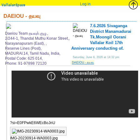
Log in
VallalarSpace
DAEIOU - தயவு
7.6.2026 Sivaganga
District Manamadurai
Daeiou Team தயவுக் குழு.,
Tk.Moongil Oorani
2/244-1, Thandal Muthu Konar Street,,
Vallalar Koil 17th
Narayanapuram (East), ,
Anniversary conducting of.
Reserve Lines (Post),
MADURAI.14, Tamil Nadu, India,
Saturday, June 6, 2026 at 14:32 pm
Postal Code: 625 014,
DAEIOU - தயவு
Phone: 91-97898 72120
?si=E0FPwkE6WEcBoJnU
IMG-20230914-WA0003.jpg