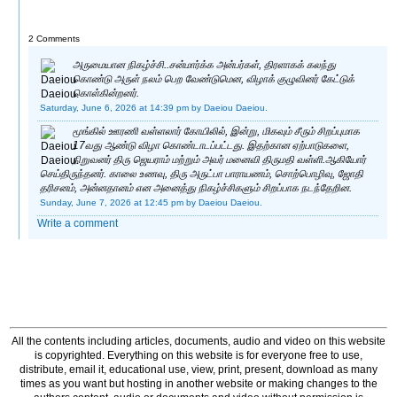
2 Comments
அருமையான நிகழ்ச்சி..சன்மார்க்க அன்பர்கள், திரளாகக் கலந்து
கொண்டு அருள் நலம் பெற வேண்டுமென, விழாக் குழுவினர் கேட்டுக்
கொள்கின்றனர்.
Saturday, June 6, 2026 at 14:39 pm
by Daeiou Daeiou.
மூங்கில் ஊரணி வள்ளலார் கோயிலில், இன்று, மிகவும் சீரும் சிறப்புமாக
17வது ஆண்டு விழா கொண்டாடப்பட்டது. இதற்கான ஏற்பாடுகளை,
நிறுவனர் திரு ஜெயராம் மற்றும் அவர் மனைவி திருமதி வள்ளி.ஆகியோர்
செய்திருந்தனர். காலை உணவு, திரு அருட்பா பாராயணம், சொற்பொழிவு, ஜோதி
தரிசனம், அன்னதானம் என அனைத்து நிகழ்ச்சிகளும் சிறப்பாக நடந்தேறின.
Sunday, June 7, 2026 at 12:45 pm
by Daeiou Daeiou.
Write a comment
All the contents including articles, documents, audio and video on this website
is copyrighted. Everything on this website is for everyone free to use,
distribute, email it, educational use, view, print, present, download as many
times as you want but hosting in another website or making changes to the