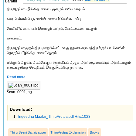
Anandha Barathi
Sunday, July 12, 2020 at 17:20 pm
திருஅருட்பா - இங்கித மாலை - மூலமும் எளிய உரையும்
உரை: 'வள்ளல் பெருமானின் மாணவர்' வெங்கட சுப்பு
வெளியீடு: வள்ளலார் இளைஞர் மன்றம், கோட்டக்கரை, வடலூர்
வணக்கம்,
திருஅருட்பா முதல் திருமுறையில் எட்டாவது நூலாக அமைத்திருக்கும் பாடல்களின்
தொகுப்பே "இங்கித மாலை" ஆகும்.
இன்னூல் அழகிய அகப்பொருள் இலக்கியம் ஆகும். ஆன்மத்தலைவியும், ஆண்டவனும்
உரையாகுகின்ற செய்திகள் இங்கு இடம்பெற்றுள்ளன.
Read more...
Scan_0001.jpg
Download:
Ingeedha Maalai_ThiruArutpa.pdf Hits:1023
Thiru Seeni Sattaiyapper
ThiruArutpa Explanation
Books