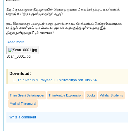
வணக்கம்,
திருஅருட்பா முதல் திருமுறையில் ஆறாவது நூலாக அமைத்திருக்கும் பாடல்களின்
தொகுப்பே "திருவருண்முறையீடு" ஆகும்.
நாம் இறைவனது புகழையும் நமது குறையினையும் விண்ணப்பம் செய்து வேண்டியன
பெற்றுக் கொள்ளும்படி வள்ளல் பெருமான் அறிவுறித்தியுள்ளவற்றை இத்
திருவருண்முறையீட்டில் காணலாம்.
Read more...
Scan_0001.jpg
Download:
Thiruvarun Muraiyeedu_Thiruvarutpa.pdf Hits:764
Thiru Seeni Sattaiyapper
ThiruArutpa Explanation
Books
Vallalar Students
Mudhal Thirumurai
Write a comment