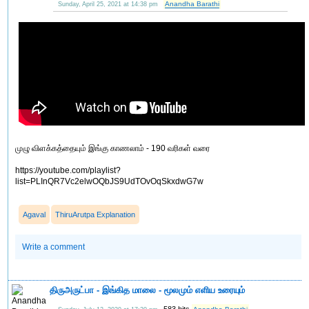
Anandha Barathi
Sunday, April 25, 2021 at 14:38 pm
முழு விளக்கத்தையும் இங்கு காணலாம் - 190 வரிகள் வரை
https://youtube.com/playlist?
list=PLInQR7Vc2elwOQbJS9UdTOvOqSkxdwG7w
Agaval
ThiruArutpa Explanation
Write a comment
திருஅருட்பா ‍‍- இங்கித ‍மாலை - மூலமும் ‍எளிய உரையும்
583 hits