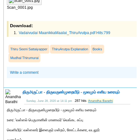
Scan_0001.jpg
Download:
Vadaivudai MaanikkaMaalai_ThiruArutpa.pdf Hits:799
Thiru Seeni Sattaiyapper
ThiruArutpa Explanation
Books
Mudhal Thirumurai
Write a comment
திருஅருட்பா ‍- ‍திருவருண்முறையீடு - மூலமும் ‍எளிய உரையும்
287 hits
Anandha Barathi
Sunday, June 28, 2020 at 14:11 pm
திருஅருட்பா - திருவருண்முறையீடு - மூலமும் எளிய உரையும்
உரை: 'வள்ளல் பெருமானின் மாணவர்' வெங்கட சுப்பு
வெளியீடு: வள்ளலார் இளைஞர் மன்றம், கோட்டக்கரை, வடலூர்