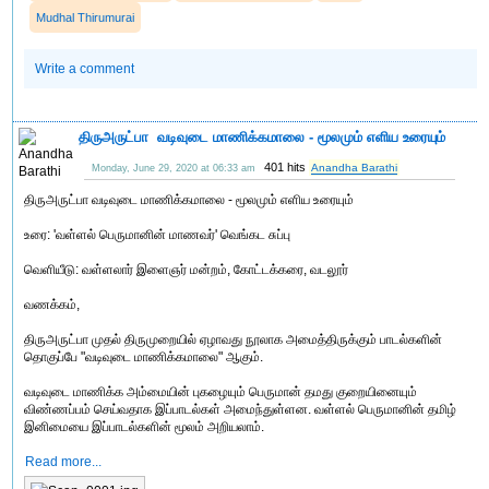
Mudhal Thirumurai
Write a comment
திருஅருட்பா ‍‍ ‍வடிவுடை மாணிக்கமாலை - மூலமும் ‍எளிய உரையும்
401 hits
Anandha Barathi
Monday, June 29, 2020 at 06:33 am
திருஅருட்பா வடிவுடை மாணிக்கமாலை - மூலமும் எளிய உரையும்
உரை: 'வள்ளல் பெருமானின் மாணவர்' வெங்கட சுப்பு
வெளியீடு: வள்ளலார் இளைஞர் மன்றம், கோட்டக்கரை, வடலூர்
வணக்கம்,
திருஅருட்பா முதல் திருமுறையில் ஏழாவது நூலாக அமைத்திருக்கும் பாடல்களின்
தொகுப்பே "வடிவுடை மாணிக்கமாலை" ஆகும்.
வடிவுடை மாணிக்க அம்மையின் புகழையும் பெருமான் தமது குறையினையும்
விண்ணப்பம் செய்வதாக இப்பாடல்கள் அமைந்துள்ளன. வள்ளல் பெருமானின் தமிழ்
இனிமையை இப்பாடல்களின் மூலம் அறியலாம்.
Read more...