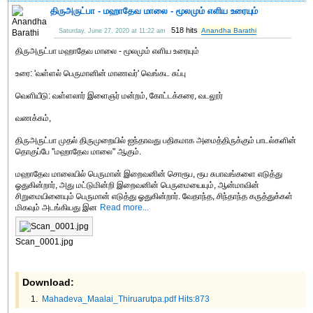
திருஅருட்பா - மஹாதேவ மாலை - மூலமும் ‍எளிய உரையும்
518 hits
Anandha Barathi
Saturday, June 27, 2020 at 11:22 am
திருஅருட்பா மஹாதேவ மாலை - மூலமும் எளிய உரையும்
உரை: 'வள்ளல் பெருமானின் மாணவர்' வெங்கட சுப்பு
வெளியீடு: வள்ளலார் இளைஞர் மன்றம், கோட்டக்கரை, வடலூர்
வணக்கம்,
திருஅருட்பா முதல் திருமுறையில் ஐந்தாவது பதிகமாக அமைத்திருக்கும் பாடல்களின்
தொகுப்பே "மஹாதேவ மாலை" ஆகும்.
மஹாதேவ மாலையில் பெருமான் இறைவனின் சொரூப, ரூப சுபாவங்களை எடுத்து
ஓதுகின்றார், அது மட்டுமின்றி இறைவனின் பெருமையையும், ஆன்மாவின்
சிறுமையினையும் பெருமான் எடுத்து ஓதுகின்றார். வேதாந்த, சிந்தாந்த கருத்துக்கள்
மிகவும் அடங்கியது இன
Read more...
Scan_0001.jpg
Download:
Mahadeva_Maalai_Thiruarutpa.pdf Hits:873