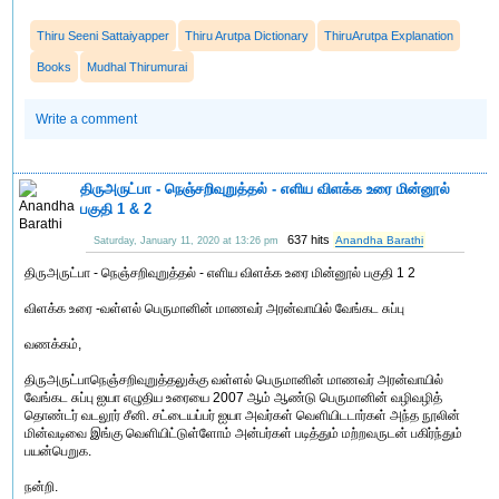
Thiru Seeni Sattaiyapper
Thiru Arutpa Dictionary
ThiruArutpa Explanation
Books
Mudhal Thirumurai
Write a comment
திருஅருட்பா - நெஞ்சறிவுறுத்தல் - எளிய விளக்க உரை மின்னூல்
பகுதி 1 & 2
637 hits
Anandha Barathi
Saturday, January 11, 2020 at 13:26 pm
திருஅருட்பா - நெஞ்சறிவுறுத்தல் - எளிய விளக்க உரை மின்னூல் பகுதி 1 2
விளக்க உரை -வள்ளல் பெருமானின் மாணவர் அரன்வாயில் வேங்கட சுப்பு
வணக்கம்,
திருஅருட்பாநெஞ்சறிவுறுத்தலுக்கு வள்ளல் பெருமானின் மாணவர் அரன்வாயில்
வேங்கட சுப்பு ஐயா எழுதிய உரையை 2007 ஆம் ஆண்டு பெருமானின் வழிவழித்
தொண்டர் வடலூர் சீனி. சட்டையப்பர் ஐயா அவர்கள் வெளியிடடார்கள் அந்த நூலின்
மின்வடிவை இங்கு வெளியிட்டுள்ளோம் அன்பர்கள் படித்தும் மற்றவருடன் பகிர்ந்தும்
பயன்பெறுக.
நன்றி.