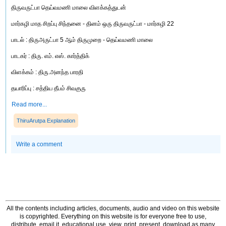
திருவருட்பா தெய்வமணி மாலை விளக்கத்துடன்
மார்கழி மாத சிறப்பு சிந்தனை - தினம் ஒரு திருவருட்பா - மார்கழி 22
பாடல் : திருஅருட்பா 5 ஆம் திருமுறை - தெய்வமணி மாலை
பாடகர் : திரு. எம். எஸ். கார்த்திக்
விளக்கம் : திரு.அனந்த பாரதி
தயாரிப்பு : சத்திய தீபம் சிவகுரு
Read more...
ThiruArutpa Explanation
Write a comment
All the contents including articles, documents, audio and video on this website
is copyrighted. Everything on this website is for everyone free to use,
distribute, email it, educational use, view, print, present, download as many