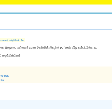
்
்பாவலர் சக்திவேல் .வே
மாத இதழான, வள்ளலார் ஞான நெறி மின்னிதழின் pdf பைல் கீழே தரப்பட்டுள்ளது.
் அழைக்கின்றோம்
ts:156
:147