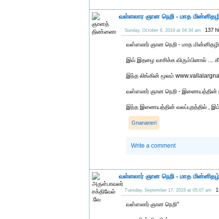
வள்ளலார ஞான நெறி - மாத மின்னிதழி
137 h
Sunday, October 6, 2019 at 04:34 am
வள்ளலார் ஞான நெறி - மாத மின்னிதழின்
இவ் இதழை வாசிக்க விரும்பினால் .... க
இந்த லிங்கின் மூலம் www.vallalarg
வள்ளலார் ஞான நெறி - இணையத்தின் நடுப
இந்த இணையத்தின் வலப்புறத்தில் , இ
Gnananeri
Write a comment
வள்ளலார் ஞான நெறி - மாத மின்னிதழ
1
Tuesday, September 17, 2019 at 05:07 am
வள்ளலார் ஞான நெறி"