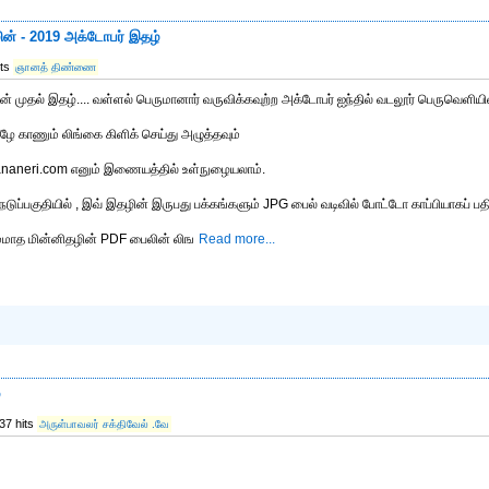
ன் - 2019 அக்டோபர் இதழ்
its
ஞானத் திண்ணை
 முதல் இதழ்.... வள்ளல் பெருமானார் வருவிக்கவுற்ற அக்டோபர் ஐந்தில் வடலூர் பெருவெளியில
ீழே காணும் லிங்கை கிளிக் செய்து அழுத்தவும்
nananeri.com எனும் இணையத்தில் உள்நுழையலாம்.
்பகுதியில் , இவ் இதழின் இருபது பக்கங்களும் JPG பைல் வடிவில் போட்டோ காப்பியாகப் பதிவ
ம்மாத மின்னிதழின் PDF பைலின் லிங
Read more...
்
37 hits
அருள்பாவலர் சக்திவேல் .வே