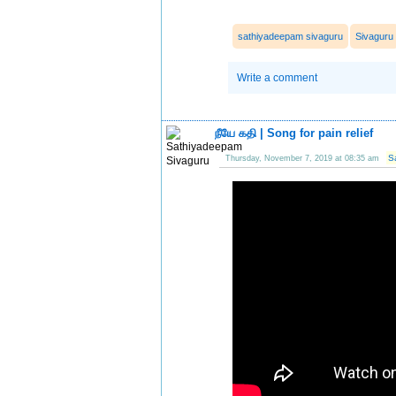
sathiyadeepam sivaguru
Sivaguru
Write a comment
நீயே கதி | Song for pain relief
S
Thursday, November 7, 2019 at 08:35 am