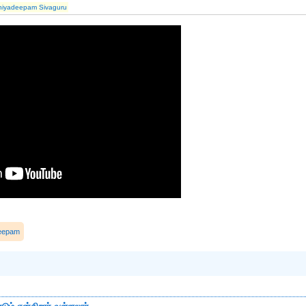
hiyadeepam Sivaguru
deepam