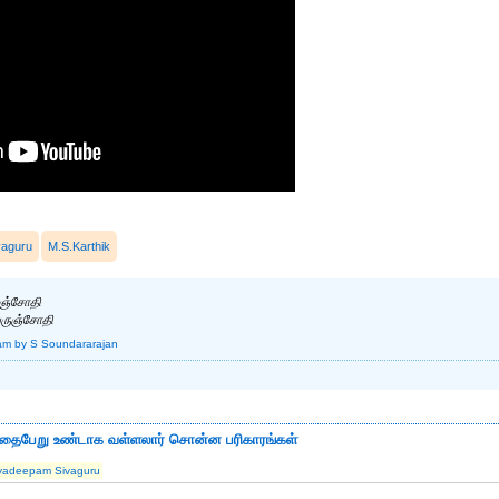
vaguru
M.S.Karthik
ுஞ்சோதி
ெருஞ்சோதி
am
by S Soundararajan
ழந்தைபேறு உண்டாக வள்ளலார் சொன்ன பரிகாரங்கள்
yadeepam Sivaguru