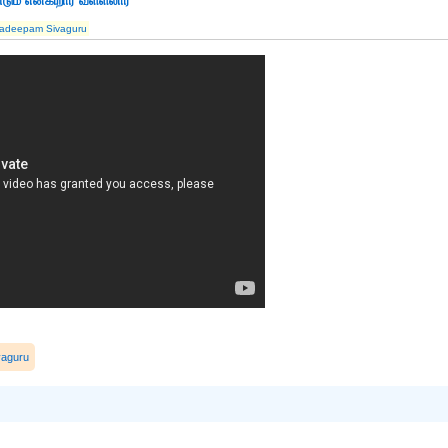
ும் என்கிறார் வள்ளலார்
yadeepam Sivaguru
vaguru