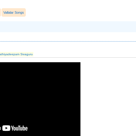
Vallalar Songs
athiyadeepam Sivaguru