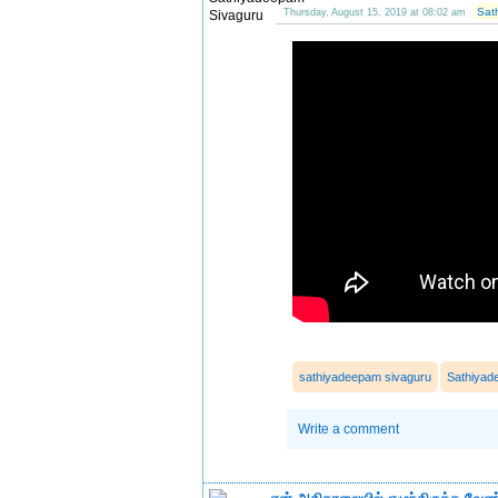
Sat
Thursday, August 15, 2019 at 08:02 am
sathiyadeepam sivaguru
Sathiya
Write a comment