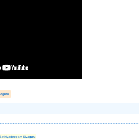
vaguru
Sathiyadeepam Sivaguru