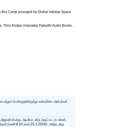
 this Camp arranged by Global Vallalar Space
os, Thiru Arutpa Urainadai Pakudhi Audio Books,
மற்றும் பெங்களூரிலிருந்து சன்மார்க்க அன்பர்கள்
னுமதி பெற்று, ஆடியோ, திரு அருட்பா, பாடல்கள்,
்தார் (மணி 8.10 நாள் 25.1.2016). அங்கு, திரு