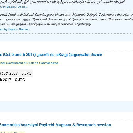
ும் அன்பர்கள், இம் முகாமினைப் பயன்படுத்திக் கொள்ளும்படிக் கேட்டுக் கொள்கின்றோம்.
pm
by Daeiou Daeiou.
்பர்கள் மெமரி கார்டு..பென் ட்ரைவ்..மூலம் இலவசமாக..இதனைப் பெற்றுச் செல்லலாம்.சன்மார்க்
டைய நண்பர்கள்.. இந்த அரும் பணியினைக் கடந்த 2 ஆண்டுகளாக சன்மார்க்க அன்பர்கள் பயன
ைப் பயன்படுத்திக் கொள்ளும்படி வேண்டிக் கொள்ளப் படுகின்றது.
 am
by Daeiou Daeiou.
 (Oct 5 and 6 2017) முன்னிட்டு பல்வேறு நிகழ்வுகளின் விவரம்
ersal Government of Suddha Sanmaarkkaa
5th 2017 _ 0.JPG
 Sanmarkka Vaazviyal Payirchi Mugaam & Researuch session