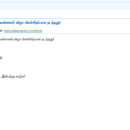
வள்ளலார் விழா மிகச்சிறப்பாக நடந்தது!
its
www.vallalarspace.com/durai
ள்ளலார் விழா மிகச்சிறப்பாக நடந்தது!
தி
ன்புற்று வாழ்க!