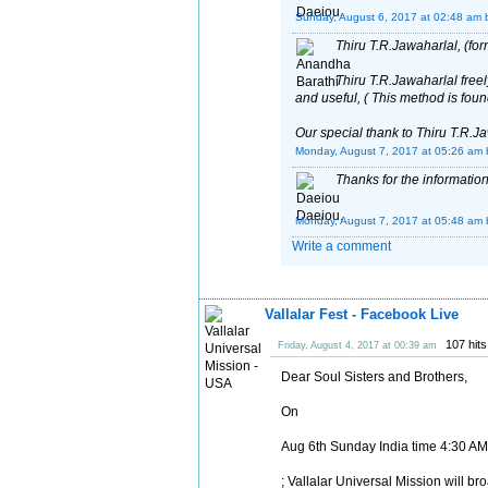
Sunday, August 6, 2017 at 02:48 am
Thiru T.R.Jawaharlal, (fo
Thiru T.R.Jawaharlal freel
and useful, ( This method is fou
Our special thank to Thiru T.R.J
Monday, August 7, 2017 at 05:26 am
Thanks for the information
Monday, August 7, 2017 at 05:48 am
Write a comment
Vallalar Fest - Facebook Live
107 hit
Friday, August 4, 2017 at 00:39 am
Dear Soul Sisters and Brothers,
On
Aug 6th Sunday India time 4:30 AM 
; Vallalar Universal Mission will br