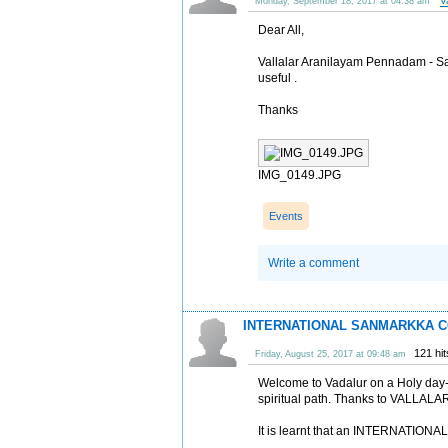
V
Monday, September 18, 2017 at 04:38 am
Dear All,
Vallalar Aranilayam Pennadam - Sa
useful .
Thanks
IMG_0149.JPG
Events
Write a comment
INTERNATIONAL SANMARKKA C
121 hi
Friday, August 25, 2017 at 09:48 am
Welcome to Vadalur on a Holy day-a 
spiritual path. Thanks to VALLALA
It is learnt that an INTERNAT