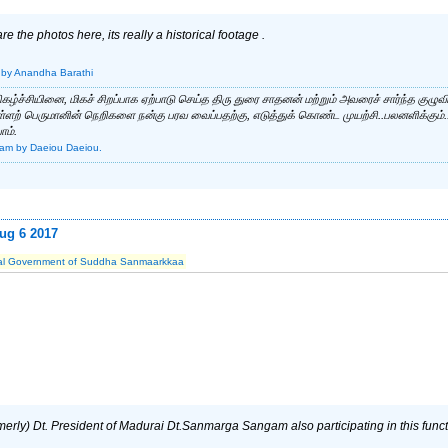
e the photos here, its really a historical footage .
by Anandha Barathi
நிகழ்ச்சியினை, மிகச் சிறப்பாக ஏற்பாடு செய்த திரு துரை சாதனன் மற்றும் அவரைச் சார்ந்த குழு
வள்ளற் பெருமானின் நெறிகளை நன்கு பரவ வைப்பதற்கு, எடுத்துக் கொண்ட முயற்சி..பலனளிக்க
ோம்.
 am
by Daeiou Daeiou.
ug 6 2017
al Government of Suddha Sanmaarkkaa
rmerly) Dt. President of Madurai Dt.Sanmarga Sangam also participating in this fun