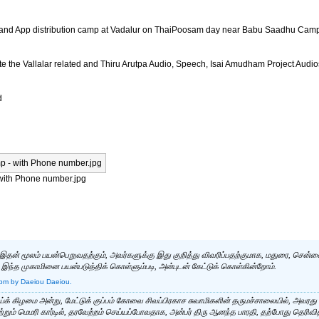
 and App distribution camp at Vadalur on ThaiPoosam day near Babu Saadhu Camp
ute the Vallalar related and Thiru Arutpa Audio, Speech, Isai Amudham Project Audi
d
 with Phone number.jpg
இதன் மூலம் பயன்பெறுவதற்கும், அவர்களுக்கு இது குறித்து விவரிப்பதற்குமாக, மதுரை, சென்னை 
இந்த முகாமினை பயன்படுத்திக் கொள்ளும்படி, அன்புடன் கேட்டுக் கொள்கின்றோம்.
 pm
by Daeiou Daeiou.
் கிழமை அன்று, மேட்டுக் குப்பம் கோவை சிவப்பிரகாச சுவாமிகளின் தருமச்சாலையில், அவரது அ
றும் மெமரி கார்டில், தரவேற்றம் செய்யப்போவதாக, அன்பர் திரு ஆனந்த பாரதி, தற்போது தெரிவித