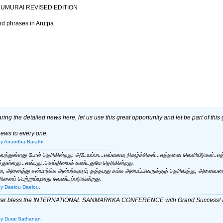
IRUMURAI REVISED EDITION
nd phrases in Arutpa
ing the detailed news here, let us use this great opportunity and let be part of thi
news to every one.
by Anandha Barathi
 வந்துள்ளது போல் தெரிகின்றது. அடேயப்பா...எவ்வளவு நிகழ்ச்சிகள்...எத்தனை வெளியீடுகள்.
்துள்ளது...என்பது..செய்தியைக் கண்டதுமே தெரிகின்றது.
 அனைத்து சன்மார்க்க அன்பர்களும், தத்தமது சங்க அமைப்பினருக்குத் தெரிவித்து, அனைவரை
ைப் பெற்றுய்யுமாறு வேண்டப்படுகின்றது.
by Daeiou Daeiou.
avar bless the INTERNATIONAL SANMARKKA CONFERENCE with Grand Success! Aru
by Durai Sathanan