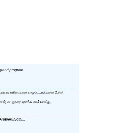
s grand program.
.எத்தனை கடுமையான உழைப்பு...எத்தனை பேரின்
யும், வடலூரை நோக்கி வரச் செய்து,
tperunjothi...