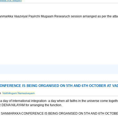
allalar Ara Nilayam
nmarkka Vaazviyal Payirchi Mugaam Researuch session arrianged as per the attac
ONFERENCE IS BEING ORGANISED ON 5TH AND 6TH OCTOBER AT VA
ts
Vaithilingam Namasivayam
day of international integration- a day when all faiths in the universe come together
R DEIVA NILAYAM for arranging the function.
IONAL SANMARKKA CONFERENCE IS BEING ORGANISED ON 5TH AND 6TH OCTOBER A