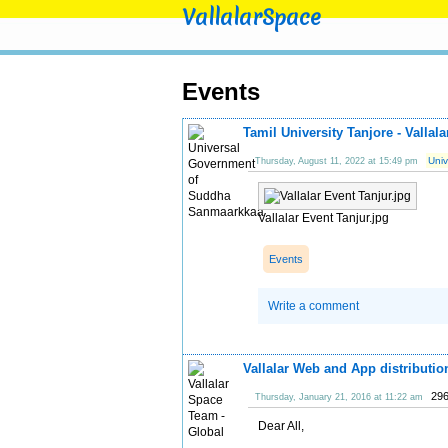
VallalarSpace
Events
Tamil University Tanjore - Vallala
Uni
Thursday, August 11, 2022 at 15:49 pm
Vallalar Event Tanjur.jpg
Events
Write a comment
Vallalar Web and App distributi
296
Thursday, January 21, 2016 at 11:22 am
Dear All,