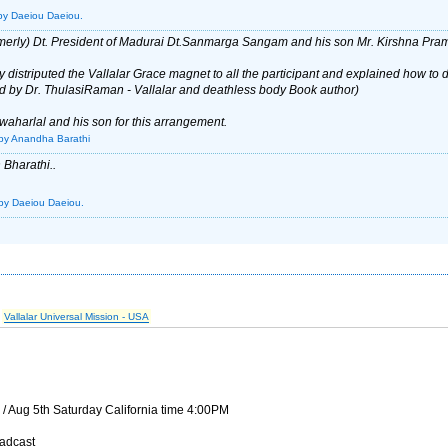
by Daeiou Daeiou.
rmerly) Dt. President of Madurai Dt.Sanmarga Sangam and his son Mr. Kirshna Pram (
y distriputed the Vallalar Grace magnet to all the participant and explained how to d
nd by Dr. ThulasiRaman - Vallalar and deathless body Book author)
awaharlal and his son for this arrangement.
by Anandha Barathi
 Bharathi..
by Daeiou Daeiou.
s
Vallalar Universal Mission - USA
/ Aug 5th Saturday California time 4:00PM
oadcast