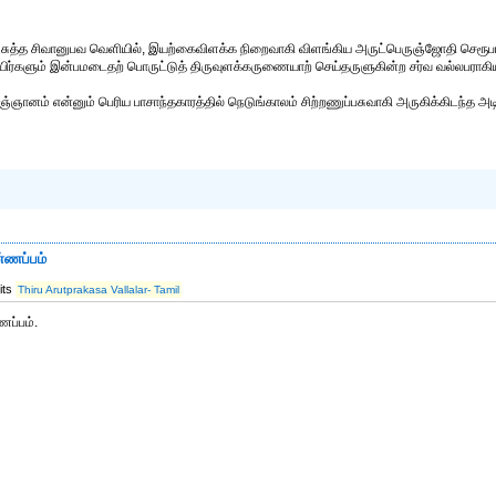
ுத்த சிவானுபவ வெளியில், இயற்கைவிளக்க நிறைவாகி விளங்கிய அருட்பெருஞ்ஜோதி செரூப
ிர்களும் இன்பமடைதற் பொருட்டுத் திருவுளக்கருணையாற் செய்தருளுகின்ற சர்வ வல்லபரா
அஞ்ஞானம் என்னும் பெரிய பாசாந்தகாரத்தில் நெடுங்காலம் சிற்றணுப்பசுவாகி அருகிக்கிடந்த 
ண்ணப்பம்
its
Thiru Arutprakasa Vallalar- Tamil
ணப்பம்.