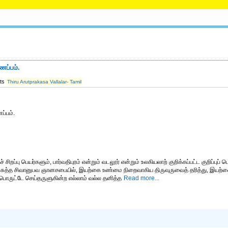
ணப்பம்.
its
Thiru Arutprakasa Vallalar- Tamil
ப்பம்.
சிறப்பு பெயர்களும், பார்வதிபுரம் என்றும் வடலூர் என்றும் உலகியலாற் குறிக்கப்பட்ட குறிப்புப
ுத்த சிவானுபவ ஞானசபையில், இயற்கை உண்மை நிறைவாகிய திருவுருவைத் தரித்து, இயற்க
பொருட்டே செய்தருளுகின்ற எல்லாம் வல்ல தனித்த
Read more...