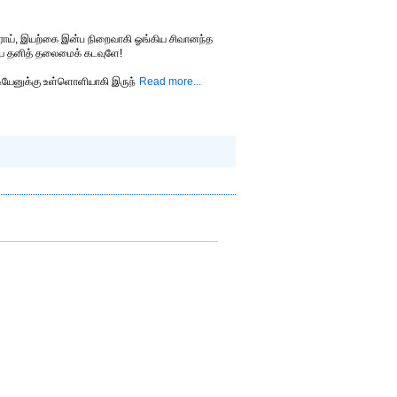
ராய், இயற்கை இன்ப நிறைவாகி ஓங்கிய சிவானந்த
கிய தனித் தலைமைக் கடவுளே!
அடியேனுக்கு உள்ளொளியாகி இருந்
Read more...