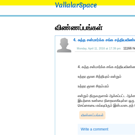
VallalarSpace
விண்ணப்பங்கள்
4. சுத்த சன்மார்க்க சங்க சத்தியவிண்
11166 h
Monday, April 11, 2016 at 17:39 pm
4. சுத்த சன்மார்க்க சங்க சத்தியவிண்ண
உத்தர ஞான சித்திபுரம் என்றும்
உத்தர ஞான சிதம்பரம்
என்றும் திருவருளால் ஆக்கப்பட்ட ஆக்கச் 
இயற்கை உண்மை நிறைவாகியுள்ள ஒரு ச
செய்கையை எவ்வுயிரும் இன்பமடைதற் 
விண்ணப்பங்கள்
Write a comment