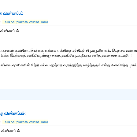
ான விண்ணப்பம்
ts
Thiru Arutprakasa Vallalar- Tamil
ன விண்ணப்பம்
ானசபைக் கண்ணே, இயற்கை உண்மை என்கின்ற சத்தியத் திருவுருவினராய், இயற்கை உண்மை எ
ுள்கின்ற இயற்கைத் தனிப்பெருங்கருணைத் தனிப்பெரும்பதியாய தனித் தலைமைக் கடவுளே!
 உண்மை ஞானிகளின் சித்தி வல்லப தரத்தை வகுத்தறிந்து வாழ்த்துதும் என்று அளவிகந்த ம
ெரு விண்ணப்பம்:
ts
Thiru Arutprakasa Vallalar- Tamil
ரு விண்ணப்பம்: