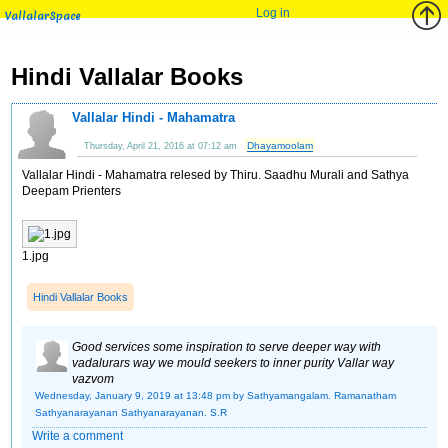
Log in
VallalarSpace
Hindi Vallalar Books
Vallalar Hindi - Mahamatra
Dhayamoolam
Thursday, April 21, 2016 at 07:12 am
Vallalar Hindi - Mahamatra relesed by Thiru. Saadhu Murali and Sathya
Deepam Prienters
1.jpg
Hindi Vallalar Books
Good services some inspiration to serve deeper way with
vadalurars way we mould seekers to inner purity Vallar way
vazvom
Wednesday, January 9, 2019 at 13:48 pm
by Sathyamangalam. Ramanatham
Sathyanarayanan Sathyanarayanan. S.R
Write a comment