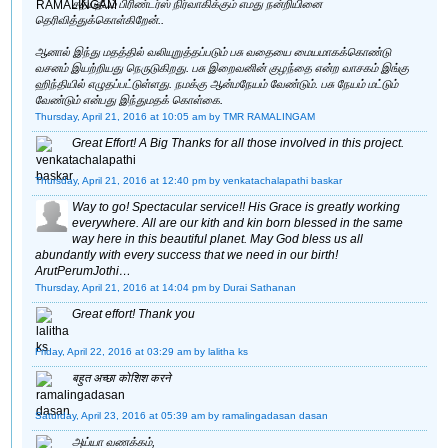
சத்யதீபம் பிரிண்டர்ஸ் நிர்வாகிக்கும் எமது நன்றியினை
தெரிவித்துக்கொள்கிறேன்..
ஆனால் இந்து மதத்தில் வலியுறுத்தப்படும் பசு வதையை மையமாகக்கொண்டு
வசனம் இயற்றியது நெருடுகிறது. பசு இறைவனின் குழந்தை என்ற வாசகம் இங்கு
ஹிந்தியில் எழுதப்பட்டுள்ளது. நமக்கு ஆன்மநேயம் வேண்டும். பசு நேயம் மட்டும்
வேண்டும் என்பது இந்துமதக் கொள்கை.
Thursday, April 21, 2016 at 10:05 am
by TMR RAMALINGAM
Great Effort! A Big Thanks for all those involved in this project.
Thursday, April 21, 2016 at 12:40 pm
by venkatachalapathi baskar
Way to go! Spectacular service!! His Grace is greatly working
everywhere. All are our kith and kin born blessed in the same
way here in this beautiful planet. May God bless us all
abundantly with every success that we need in our birth!
ArutPerumJothi…
Thursday, April 21, 2016 at 14:04 pm
by Durai Sathanan
Great effort! Thank you
Friday, April 22, 2016 at 03:29 am
by lalitha ks
बहुत अच्छा कोशिश करने
Saturday, April 23, 2016 at 05:39 am
by ramalingadasan dasan
அய்யா வணக்கம்,