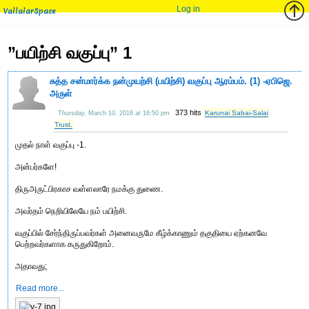
Log in
VallalarSpace
”பயிற்சி வகுப்பு” 1
சுத்த சன்மார்க்க நன்முயற்சி (பயிற்சி) வகுப்பு ஆரம்பம். (1) -ஏபிஜெ.
அருள்
373 hits
Karunai Sabai-Salai
Thursday, March 10, 2016 at 16:50 pm
Trust.
முதல் நாள் வகுப்பு -1.
அன்பர்களே!
திருஅருட்பிரகாச வள்ளலாரே நமக்கு துணை.
அவர்தம் நெறியிலேயே நம் பயிற்சி.
வகுப்பில் சேர்ந்திருப்பவர்கள் அனைவருமே கீழ்க்காணும் தகுதியை ஏற்கனவே
பெற்றவர்களாக கருதுகிறோம்.
அதாவது;
Read more...