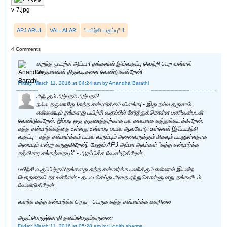
v-7.jpg
APJ ARUL
VALLALAR
”பயிற்சி வகுப்பு” 1
4 Comments
சிறந்த முயற்சி அய்யா! தங்களின் இவ்வகுப்பு வெற்றி பெற வள்ளல்
பெருமானின் திருவடிகளை வேண்டுகின்றேன்!
Friday, March 11, 2016 at 04:24 am
by Anandha Barathi
அற்புதம் அற்புதம் அற்புதம்!
நல்ல தருணமிது [சுத்த சன்மார்க்கம் விளங்க] - இது நல்ல தருணம்.
என்னையும் தங்களது பயிற்சி வகுப்பில் சேர்த்துக்கொள்ள பணிவன்புடன்
வேண்டுகிறேன். இப்படி ஒரு தருணத்திற்காக பல காலமாக கத்துக்கிடக்கிறேன்.
சுத்த சன்மார்க்கத்தை உள்ளது உள்ளபடி பயில ஆவலோடு உள்ளேன் [இப்பயிற்சி
வகுப்பு - சுத்த சன்மார்க்கம் பயில விரும்பும் அனைவருக்கும் மிகவும் பயனுள்ளதாக
அமையும் என்று கருதுகிறேன்]. மேலும் APJ அம்மா அவர்கள் "சுத்த சன்மார்க்க
சத்விசார சங்கத்தையும்" - ஆரம்பிக்க வேண்டுகிறேன்.
பயிற்சி வகுப்பிற்கும்/தங்களது சுத்த சன்மார்க்க பணிக்கும் என்னால் இயன்ற
பொருளதவி தர உள்ளேன் - தயவு செய்து அதை ஏற்றுகொள்ளுமாறு தங்களிடம்
வேண்டுகிறேன்.
வளர்க சுத்த சன்மார்க்க நெறி - பெருக சுத்த சன்மார்க்க சுகநிலை
அருட்பெருஞ்சோதி தனிப்பெருங்கருணை
Friday, March 11, 2016 at 05:28 am
by Logith sharma