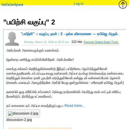
Log in
VallalarSpace
”பயிற்சி வகுப்பு” 2
"பயிற்சி” -: வகுப்பு நாள் : 2 - நல்ல விசாரணை --- ஏபிஜெ அருள்.
222 hits
Karunai Sabai-Salai Trust.
Monday, March 14, 2016 at 16:17 pm
அன்பர்கள் அனைவருக்கும் வணக்கம்.
(ஒன்றை பணிந்து சமர்பிக்கின்றேன். அன்பர்களே!
எனக்கு எல்லாம் தெரிந்துக்கொண்டு இந்தப் பயிற்சியை ஆரம்பித்துள்ளேன்
எனக்கருதவேண்டாம்.எப்படியாவது வள்ளலார் அய்யா நமக்கு சொல்லவந்த உண்மையை
தெரிந்துக் கொள்ள நான் முயற்சி எடுத்துள்ளேன்.என்னுடன் என்னைப்போல் ஆசைக்
கொண்டவரையும் அழைத்தேனே அன்றி வேறு ஒன்றுமில்லை - சகோதரி ஏபிஜெ அருள்)
தரையில் ஒரு விரிப்பில் சம்மணம் அல்லது நாற்காலியில் அமர்ந்து கால் மாட்டில் விரிப்பு
வேண்டும். நிமிர்ந்து உட்காரவோம்.
நம் கைகளை நம் அய்யா வைத்திருப்பது ப
Read more...
discussion-2.jpg