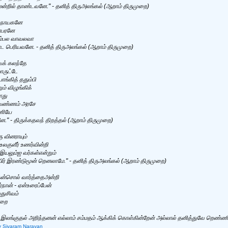
ன்றில் தாண்டவனே." - தனித் திருஅலங்கல் (ஆறாம் திருமுறை)
ட நாயகனே
ராபரனே
ம்பல வாவலவா
ண்ட பெரியவனே. - தனித் திருஅலங்கல் (ஆறாம் திருமுறை)
ைக் கலந்தே
ொருட்டே
்கித் ததும்பி
் விழுங்கிக்
ாது
்வண்ணம் அரசே
ணியே
." - திருக்கதவந் திறத்தல் (ஆறாம் திருமுறை)
ு வினராயும்
லகுளீர் உணர்வின்றி
 இயலும்ஐ வர்கள்என்றும்
ிர் இரண்டுமூன் றெனலாமே." - தனித் திருஅலங்கல் (ஆறாம் திருமுறை)
கன்சொல் வார்த்தைஅன்றி
்நான் - ஏன்உரைப்பேன்
துசிவம்
ுறை
ல் இலங்குதல் அறிந்தனன் எல்லாம் சம்மதம் ஆக்கிக் கொள்கின்றேன் அல்லால் தனித்துவே றெண்
y Sivaram Narayan