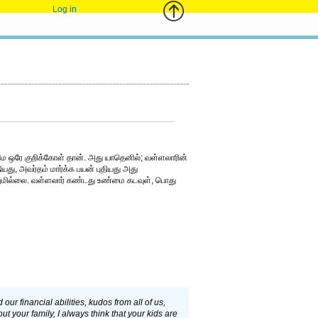
Log in
ே ஒரே குறிக்கோள் தான். அது யாதெனில்; வள்ளலாரின்
ியது, அவர்தம் மார்க்க பயன் புதியது அது
றுமில்லை. வள்ளலார் கண்டது உண்மை கடவுள், பொது
r financial abilities, kudos from all of us,
ut your family, I always think that your kids are