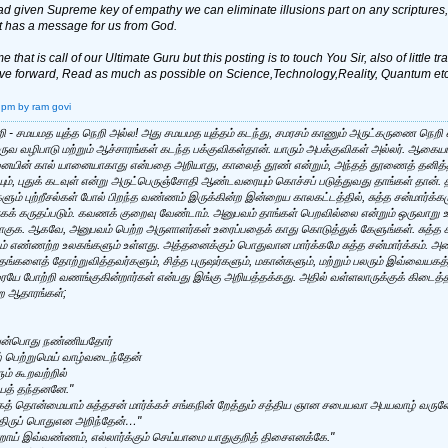
d given Supreme key of empathy we can eliminate illusions part on any scriptures, in
 it has a message for us from God.
ime that is call of our Ultimate Guru but this posting is to touch You Sir, also of little t
ve forward, Read as much as possible on Science,Technology,Reality, Quantum etc.
 pm
by ram govi
றி - சமயமத யுத்த நெறி அல்ல! அது சமயமத யுத்தம் கடந்து, சமரசம் காணும் அருட்கருணை நெறி என்
ருவ வழிபாடு மற்றும் ஆச்சாரங்கள் கடந்த பக்குவிகள்தான். யாரும் அபக்குவிகள் அல்லர். ஆகையா
னையின் கால் யானையாகாது என்பதை அறியாது, காலைத் தூண் என்றும், அந்தத் தூணைத் தனித்த ந
தையும், புதுக் கடவுள் என்று அருட்பெருஞ்சோதி ஆண்டவரையும் கொச்சப் படுத்துவது தாங்கள் தான
களும் புற்றீசல்கள் போல் பிறந்த வண்ணம் இருக்கின்ற இன்றைய காலகட்டத்தில், சுத்த சன்மார்க்
 கருதப்படும். கவணக் குறைவு வேண்டாம். அனுபவம் தாங்கள் பெறவில்லை என்றும் ஒருவாறு உண
க. ஆகவே, அனுபவம் பெற்ற அருளாளர்கள் உரைப்பதைக் காது கொடுத்துக் கேளுங்கள். சுத்த சன்மா
 எண்ணற்ற உலகங்களும் உள்ளது. அத்தனைக்கும் பொதுவான மார்க்கமே சுத்த சன்மார்க்கம். 
்களைத் தோற்றுவித்தவர்களும், சித்த புருஷர்களும், மகான்களும், மற்றும் பலரும் இவ்வையகத்து
 போற்றி வணங்குகின்றார்கள் என்பது இங்கு அறியத்தக்கது. அதில் வள்ளலாருக்குக் கிடைத்த
ை ஆதாரங்கள்;
 பேன்பொது நண்ணியதோர்
் பெற்றுமெய் வாழ்வடைந்தேன்
் கூறவற்றில்
ெயத் தந்தனனே."
ைத் தொன்மையாம் சுத்தசன் மார்க்கச் சங்கநின் றேத்தும் சத்திய ஞான சபையவா அபயவாழ் வருள
ஒருதிருப் பொதுஎன அறிந்தேன்…"
ன்றாய் இவ்வண்ணம், எல்லார்க்கும் செய்யாமை யாதுகுறித் திசைஎனக்கே."