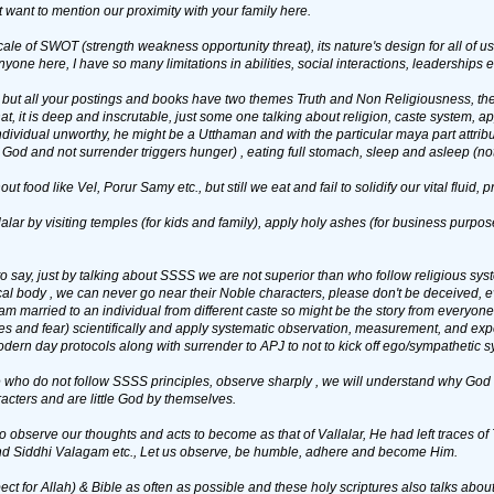
st want to mention our proximity with your family here.
ale of SWOT (strength weakness opportunity threat), its nature's design for all of us to 
anyone here, I have so many limitations in abilities, social interactions, leaderships et
but all your postings and books have two themes Truth and Non Religiousness, they
, it is deep and inscrutable, just some one talking about religion, caste system, ap
ndividual unworthy, he might be a Utthaman and with the particular maya part attrib
o God and not surrender triggers hunger) , eating full stomach, sleep and asleep (n
t food like Vel, Porur Samy etc., but still we eat and fail to solidify our vital fluid, p
lalar by visiting temples (for kids and family), apply holy ashes (for business purpose)
say, just by talking about SSSS we are not superior than who follow religious syste
al body , we can never go near their Noble characters, please don't be deceived, e
 am married to an individual from different caste so might be the story from everyone
ses and fear) scientifically and apply systematic observation, measurement, and exp
odern day protocols along with surrender to APJ to not to kick off ego/sympathetic s
who do not follow SSSS principles, observe sharply , we will understand why God
acters and are little God by themselves.
 to observe our thoughts and acts to become as that of Vallalar, He had left traces of T
d Siddhi Valagam etc., Let us observe, be humble, adhere and become Him.
pect for Allah) & Bible as often as possible and these holy scriptures also talks abou