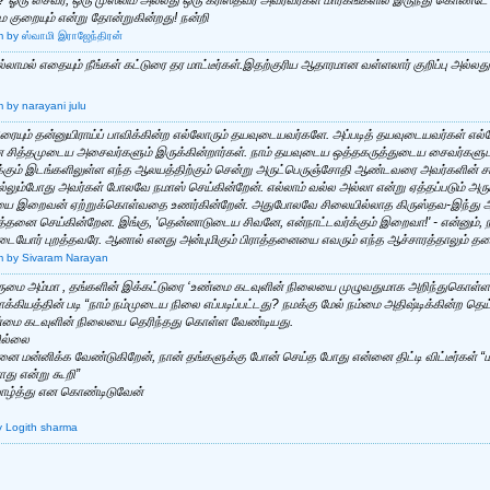
ை குறையும் என்று தோன்றுகின்றது! நன்றி
m
by ஸ்வாமி இராஜேந்திரன்
ல்லாமல் எதையும் நீங்கள் கட்டுரை தர மாட்டீர்கள்.இதற்குரிய ஆதாரமான வள்ளலார் குறிப்பு அல்ல
m
by narayani julu
ிரையும் தன்னுயிராய்ப் பாவிக்கின்ற எல்லோரும் தயவுடையவர்களே. அப்படித் தயவுடையவர்கள் எல்ல
 சித்தமுடைய அசைவர்களும் இருக்கின்றார்கள். நாம் தயவுடைய ஒத்தகருத்துடைய சைவர்களுடன
க்கும் இடங்களிலுள்ள எந்த ஆலயத்திற்கும் சென்று அருட்பெருஞ்சோதி ஆண்டவரை அவர்களின் 
 செல்லும்போது அவர்கள் போலவே நமாஸ் செய்கின்றேன். எல்லாம் வல்ல அல்லா என்று ஏத்தப்படும்
ையை இறைவன் ஏற்றுக்கொள்வதை உணர்கின்றேன். அதுபோலவே சிலையில்லாத கிருஸ்தவ-இந்து ஆலய
னை செய்கின்றேன. இங்கு, 'தென்னாடுடைய சிவனே, என்நாட்டவர்க்கும் இறைவா!' - என்னும், நம் 
ர் புறத்தவரே. ஆனால் எனது அன்புமிகும் பிராத்தனையை எவரும் எந்த ஆச்சாரத்தாலும் தடைபோ
m
by Sivaram Narayan
 அருமை அம்மா , தங்களின் இக்கட்டுரை ‘உண்மை கடவுளின் நிலையை முழுவதுமாக அறிந்துகொள
கியத்தின் படி “நாம் நம்முடைய நிலை எப்படிப்பட்டது? நமக்கு மேல் நம்மை அதிஷ்டிக்கின்ற தெய
உண்மை கடவுளின் நிலையை தெரிந்தது கொள்ள வேண்டியது.
ில்லை
ன்னை மன்னிக்க வேண்டுகிறேன், நான் தங்களுக்கு போன் செய்த போது என்னை திட்டி விட்டீர்கள
ாது என்று கூறி”
ாழ்த்து என கொண்டிடுவேன்
y Logith sharma