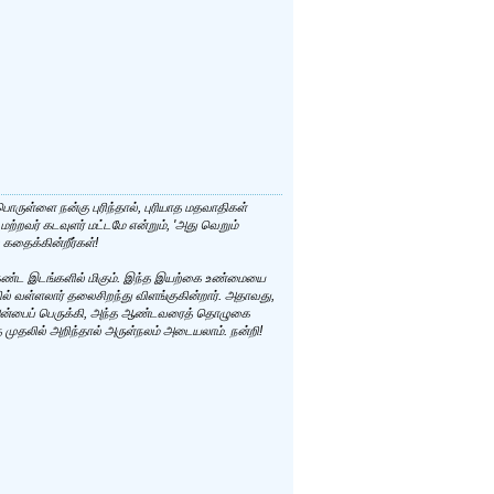
ருள்ளை நன்கு புரிந்தால், புரியாத மதவாதிகள்
மற்றவர் கடவுளர் மட்டமே என்றும், 'அது வெறும்
கதைக்கின்றீர்கள்!
, கண்ட இடங்களில் மிகும். இந்த இயற்கை உண்மையை
ல் வள்ளலார் தலைசிறந்து விளங்குகின்றார். அதாவது,
 அன்பைப் பெருக்கி, அந்த ஆண்டவரைத் தொழுகை
 முதலில் அறிந்தால் அருள்நலம் அடையலாம். நன்றி!