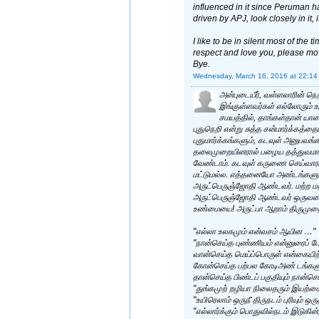
influenced in it since Peruman ha
driven by APJ, look closely in it,
I like to be in silent most of the t
respect and love you, please mo
Bye.
Wednesday, March 16, 2016 at 22:14
அன்புடையீர், வள்ளலாரின் நெ
இங்குள்ளவர்கள் எல்லோரும் உ
சமயத்தில், தாங்கள்தான் யா
புதுநெறி என்று சுத்த சன்மார்க்கத்
புதுமார்க்கங்களும், கடவுள் அனுபவங்
தலைமுறையினரால் பழைய தத்துவமாகக்
வேண்டாம். கடவுள் கருணை செய்வாராகு
மட்டுமல்ல. எத்தனையோ அண்டங்களும்
அருட்பெருஞ்ஜோதி ஆண்டவர். மற்ற மதங
அருட்பெருஞ்ஜோதி ஆண்டவர் ஒருவரையே
உண்மையை! அருட்பா ஆறாம் திருமுற
"எல்லா உலகமும் என்வசம் ஆயின …"
"நான்செய்த புண்ணியம் என்னுரைப்
வான்செய்த மெய்ப்பொருள் என்கையிற
கோன்செய்த பற்பல கோடிஅண் டங்களும
தான்செய்த பிண்டப் பகுதியும் நான்ச
"துங்கமுற் றழியா நிலைதரும் இயற்க
"உயிரெலாம் ஒருநீ திருநடம் புரியும் 
"எல்லார்க்கும் பொதுவில்நடம் இடுகி