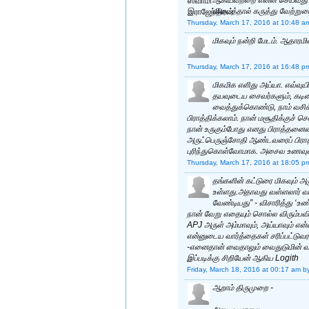
கிடைத்தால் கருத்து வேற்றும
Thursday, March 17, 2016 at 10:48 a
மிகவும் நன்றி மேடம். ஆதாரமி
Thursday, March 17, 2016 at 16:48 p
மிகமிக எளிது அய்யா. எவ்வுய
தயவுடைய சைவர்களும், கடின
வைத்துக்கொண்டு, நாம் வசி
பிராத்திக்கலாம். நான் மசூதிக்குச்
நான் உருகும்போது எனது பிராத்தன
அருட்பெருஞ்சோதி ஆண்டவரைப் பிராத்த
புரிந்துகொள்வோமாக. அசைவ உணவுடையோ
Thursday, March 17, 2016 at 18:05 p
தங்களின் கட்டுரை மிகவும்
உள்ளது.அதாவது வள்ளலார் வாக்
வேண்டியது” - விசாரித்து ‘
நான் வேறு எதையும் சொல்ல விரும்பவ
APJ அருள் அம்மாவும், அய்யாவும் எ
என்னுடைய வார்த்தைகள் சரிப்பட்டுவர
-எனைதான் வைதாலும் வைதுடுமின் வ
இப்படிக்கு சிறியேன் ஆகிய Logith
Friday, March 18, 2016 at 00:17 am
b
ஆறாம் திருமுறை -