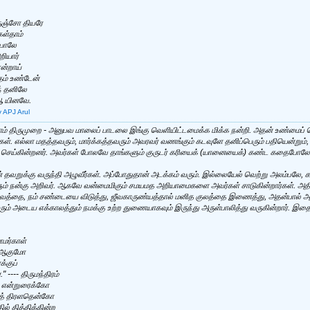
ருஞ்சோ தியரே
ள்தாம்
போலே
ியார்
ன்றாய்
ம் உண்டேன்
் தனிலே
ஆ யினவே.
y APJ Arul
ாம் திருமுறை - அனுபவ மாலைப் பாடலை இங்கு வெளியிட்டமைக்க மிக்க நன்றி. அதன் உண்மைப் பொ
ர்கள். எல்லா மதத்தவரும், மார்க்கத்தவரும் அவரவர் வணங்கும் கடவுளே தனிப்பெரும் பதியென்றும், 
ை செய்கின்றனர். அவர்கள் போலவே தாங்களும் குருடர் கரியைக் (யானையைக்) கண்ட கதைபோலே 
 தவறுக்கு வருந்தி அழுவீர்கள். அப்போதுதான் அடக்கம் வரும். இல்லையேல் வெற்று அலம்பலே
்களும் நன்கு அறிவர். ஆகவே வன்மைமிகும் சமயமத அறியாமைகளை அவர்கள் சாடுகின்றார்கள். அதி
ெய்வத்தை, நம் சண்டையை விடுத்து, ஜீவகாருண்யத்தால் மனித குலத்தை இணைத்து, அதன்பால்
ரும் அடைய எக்காலத்தும் நமக்கு உற்ற துணையாகவும் இருந்து அருள்பாலித்து வருகின்றார். இதை
மர்காள்
 ஆகுமோ
்குப்
---- திருமந்திரம்
ல் என்றுரைக்கோ
த் திரளதென்கோ
ல் தித்திக்கின்ற