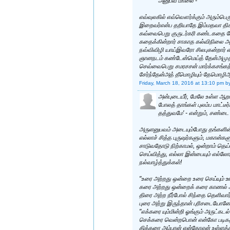
அனுபவ மாலை -
எவ்வுலகில் எவ்வௌர்க்கும் அரும்பெ
இறைவர்என்ப தறியாதே இம்மதவா திக
கவ்வைபெறு குருடர்கரி கண்டகதை 
கதைக்கின்றார் சாகாத கல்விநிலை அற
நவ்விவிழி யாய்இவரோ சிலபுகன்றார் எ
ஞானநடம் கண்டேன்மெய்த் தேன்அமுத
செவ்வைபெறு சமரசசன் மார்க்கசங்கந
சேர்ந்தேன்அத் தீமொழியும் தேமொழி
Friday, March 18, 2016 at 13:10 pm
b
அன்புடையீர், மேலே உள்ள ஆற
போலத் தாங்கள் புலம்ப மாட்டீ
தத்துவமே' - என்றும், சண்ட
அருளனுபவம் அடையும்போது தங்களின்
எல்லாச் சித்த புருஷர்களும், மகான
சாடுவதோடு நிற்காமல், ஒன்றாம் த
செய்வித்து, எல்லா இன்பையும் எல்லோ
நல்வாழ்த்துக்கள்!
"உரை அற்றது ஒன்றை உரை செய்யும் ஊ
கரை அற்றது ஒன்றைக் கரை காணல்
திரை அற்ற நீர்போல் சிந்தை தெளிவார்க
புரை அற்று இருந்தான் புரிசடையோனே." 
"எக்கரை யும்மின்றி ஓங்கும் அருட்கட
செக்கரை வென்றபொன் என்கோ படிக
திக்கரை அம்பரன் என்கோஎன் உள்ளத்தி