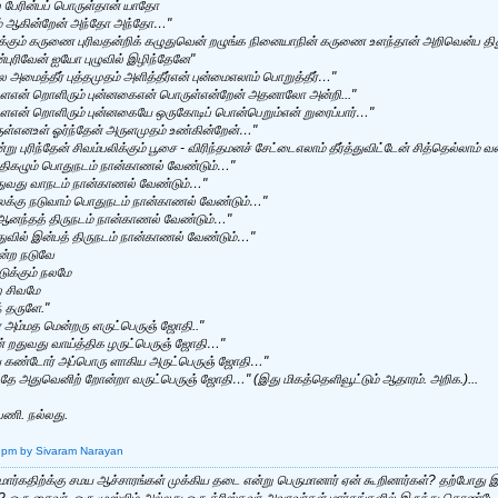
ற பேரின்பப் பொருள்தான் யாதோ
தம் ஆகின்றேன் அந்தோ அந்தோ…"
ர்க்கும் கருணை புரிவதன்றிக் கழுதுவென் றழுங்க நினையாநின் கருணை உளந்தான் அறிவென்ப 
புரிவேன் ஐயோ புழுவில் இழிந்தேனே"
மைத்தீர் புத்தமுதம் அளித்தீர்என் புன்மைஎலாம் பொறுத்தீர்…"
ளஎன் றொளிரும் புன்னகைஎன் பொருள்என்றேன் அதனாலோ அன்றி..."
என் றொளிரும் புன்னகையே ஒருகோடிப் பொன்பெறும்என் றுரைப்பார்…"
ுள்எனஉள் ஓர்ந்தேன் அருளமுதம் உண்கின்றேன்…"
று புரிந்தேன் சிவம்பலிக்கும் பூசை - விரிந்தமனச் சேட்டைஎலாம் தீர்த்துவிட்டேன் சித்தெல்லா
 திகழும் பொதுநடம் நான்காணல் வேண்டும்…"
அதுவது வாநடம் நான்காணல் வேண்டும்…"
க்கு நடுவாம் பொதுநடம் நான்காணல் வேண்டும்…"
 ஆனந்தத் திருநடம் நான்காணல் வேண்டும்…"
வில் இன்பத் திருநடம் நான்காணல் வேண்டும்…"
ின்ற நடுவே
டுக்கும் நலமே
ற சிவமே
 தருளே."
ள் அம்மத மென்றரு ளருட்பெருஞ் ஜோதி.."
் றதுவது வாய்த்திக ழருட்பெருஞ் ஜோதி…"
ய் கண்டோர் அப்பொரு ளாகிய அருட்பெருஞ் ஜோதி…"
்தே அதுவெனிற் றோன்றா வருட்பெருஞ் ஜோதி…" (இது மிகத்தெளிவூட்டும் ஆதாரம். அறிக.)...
்பணி. நல்லது.
 pm
by Sivaram Narayan
்மார்கதிற்க்கு சமய ஆச்சாரங்கள் முக்கிய தடை என்று பெருமானார் ஏன் கூறினார்கள்? தற்போது 
ரு சைவர், ஒரு முஸ்லிம் அல்லது ஒரு க்ரிஸ்தவர் அவரவர்கள் மார்கங்களில் இருந்து கொண்டே