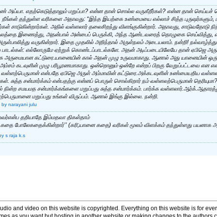
யண் அய்யா. எதற்கெடுத்தாலும் மறுப்பா? என்ன தான் சொல்ல வருகீறீர்கள்? என்ன தான் செய்யச் சொ
 நீங்கள் தந்துள்ள வரிகளை அதாவது: “இந்த இயற்கை உண்மையை எல்லாச் சித்த புருஷர்களும்,
சாடுகின்றார்கள். அதில் வள்ளலார் தலைசிறந்து விளங்குகின்றார். அதாவது, சாடுவதோடு நி
 குலத்தை இணைத்து, அதன்பால் அன்பைப் பெருக்கி, அந்த ஆண்டவரைத் தொழுகை செய்வித்து, எ
ுள்பாலித்து வருகின்றார். இதை முதலில் அறிந்தால் அருள்நலம் அடையலாம். நன்றி! நல்வாழ்த்துக
 பாடல்கள்: எல்லோருமே ஏற்றுக் கொண்டப்பாடல்களே. அதன் அடிப்படையிலேயே தான் ஏபிஜெ அரு
ிக அருமையான கட்டுரை.யானையின் கால் அதன் முழு உருவமாகாது. ஆனால் அது யானையின் ஒரு உற
அம்சம் கடவுளின் முழு பரிபூரணமாகாது. ஒன்றொனும் ஒன்றே என்றப் பிறகு வேறுப்பட்டவை என 
ர் வள்ளற்பெருமான் என்பதே ஏபிஜெ அருள் அம்மாவின் கட்டுரை.அக்கடவுளின் உண்மையறிய வள்ள
ள். சுத்த சன்மார்க்கம் என்பதற்கு என்னப் பொருள் சொல்கிறார் நம் வள்ளலற்பெருமான் தெரியுமா? ச
தில் நின்ற சமயமத சன்மார்க்கங்களை மறுப்பது சுத்த சன்மார்க்கம். பார்க்க வள்ளலார்.ஆர்க்.ஆதார
பெருமானை மறுப்பது உங்கள் விருப்பம். ஆனால் இங்கு இல்லை. நன்றி.
by narayani julu
ைவர்என்ப தறியாதே இம்மதவா திகள்தாம்
டகதை போலேகதைக்கின்றார்’’ (கரி;யானை கதை) வரிகள் மூலம் விளக்கம் தந்துள்ளது பயனாக அ
by s raja k.s
udio and video on this website is copyrighted. Everything on this website is for every
times as you want but hosting in another website or making changes to the authors 