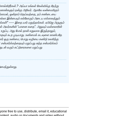
ல்கிறீர்கள்.? அய்யா உங்கள் கேள்விக்கு நேற்று
 மகான்களும் நன்கு அறிவர். ஆகவே வன்மைமிகும்
ற்காமல், ஒன்றாம் தெய்வத்தை, நம் சண்டையை
ல்லா இன்பையும் எல்லோரும் அடைய எக்காலத்தும்
்கள்!” ----- இதை யார் மறுத்தார்கள். ஏபிஜெ அருளும்
ள் அவர்களின் ”யானை கதை”. அதுவும் வள்ளலாரின்
ுப்பு. அது போல் தான் எதுவாக இருந்தாலும்,
எதையும் கூற முடியாது. உண்மைக் கடவுளை காண்பதே
லார் ஒரு உண்மை, பொது வழியை கண்டு உலகிற்கு
ன்மார்க்கத்தையும் மறுப்பது சுத்த சன்மார்க்கம்
த்துடன் வரும் கட்டுரைகளை மறுப்பது
மைந்துள்ளது.
one free to use, distribute, email it, educational
content, audio or documents and video without