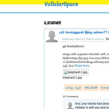
VallalarSpace
யானை
யார் சொல்றதுதான் இங்கு உண்மை??
85
Wednesday, March 16, 2016 at 19:40 pm
ஓர் வேண்டுகோள்:
எனது பணி, கருணை சபையின் பணி, என் 
நெறியானது எந்த ஒரு சமய,மத,மார்க்கத்த
மட்டுமில்லைமிகப்பெரியது என்பதை தா
வழி, பெர
Read more...
elephant-1.jpg
ஏபிஜெ. அருள்
VALLALAR
true g
10 Comments
Arul, your family had done
Vallalar is with you and he