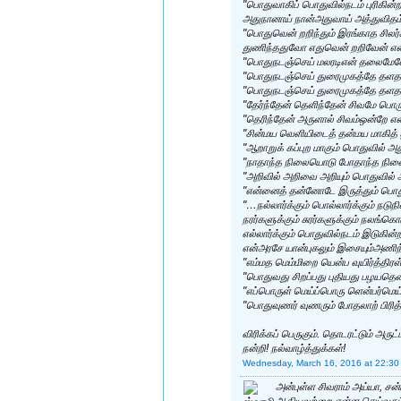
"பொதுவாகிப் பொதுவில்நடம் புரிகின்
அதுநானாய் நான்அதுவாய் அத்துவி
"பொதுவென் றறிந்தும் இரங்காத சில
துணிந்ததுவோ எதுவென் றறிவேன் என்
"பொதுநடஞ்செய் மலரடிஎன் தலைமேலே அ
"பொதுநடஞ்செய் துரைமுகத்தே தளத
"பொதுநடஞ்செய் துரைமுகத்தே தளதள
"தேர்ந்தேன் தெளிந்தேன் சிவமே பொர
"தெரிந்தேன் அருளால் சிவம்ஒன்றே என்
"சின்மய வெளியிடைத் தன்மய மாகித்
"ஆறாறுக் கப்புற மாகும் பொதுவில் 
"நாதாந்த நிலையொடு போதாந்த நிலை
"அறிவில் அறிவை அறியும் பொதுவில்
"என்னைத் தன்னோடே இருத்தும் பொது
"…நல்லார்க்கும் பொல்லார்க்கும் நடுந
நரர்களுக்கும் சுரர்களுக்கும் நலங்கொ
எல்லார்க்கும் பொதுவில்நடம் இடுகின்
என்அரசே யான்புகலும் இசையும்அணிந்
"எம்மத மெம்மிறை யென்ப வுயிர்த்திர
"பொதுவது சிறப்பது புதியது பழயதென
"எப்பொருள் மெய்ப்பொரு ளென்பர்மெ
"பொதுவுணர் வுணரும் போதலாற் பிரித
விரிக்கப் பெருகும். தொடரட்டும் அருட
நன்றி! நல்வாழ்த்துக்கள்!
Wednesday, March 16, 2016 at 22:30
அன்புள்ள சிவராம் அய்யா, சன
ஆகியவற்றை என்ன செய்வது? ஓ