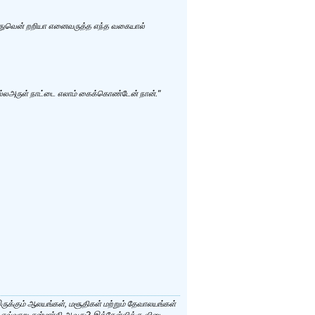
திதுவென் றறியா எனைவருத்த எந்த வகையால்
ம் வல்லஅருள் நாட்டை எலாம் கைக்கொண்டேன் நான்."
இருக்கும் ஆலயங்கள், மசூதிகள் மற்றும் தேவாலயங்கள்
 எவ்வாறு சன்மார்கி ஆவது? இக்கேள்விக்கு விடை