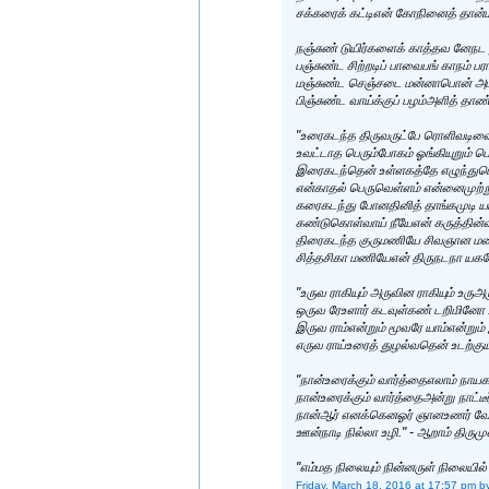
சக்கரைக் கட்டிஎன் கோநினைத் தான்ம
நஞ்சுண் டுயிர்களைக் காத்தவ னேந
பஞ்சுண்ட சிற்றடிப் பாவைபங் காநம் ப
மஞ்சுண்ட செஞ்சடை மன்னாபொன் அ
பிஞ்சுண்ட வாய்க்குப் பழம்அளித் தா
"உரைகடந்த திருவருட்பே ரொளிவடிவ
உவட்டாத பெரும்போகம் ஓங்கியுறும் ப
இரைகடந்தென் உள்ளகத்தே எழுந்துபொங
என்காதல் பெருவெள்ளம் என்னைமுற்றும
கரைகடந்து போனதினித் தாங்கமுடி ய
கண்டுகொள்வாய் நீயேஎன் கருத்தின
திரைகடந்த குருமணியே சிவஞான ம
சித்தசிகா மணியேஎன் திருநடநா யகனே
"உருவ ராகியும் அருவின ராகியும் உருஅர
ஒருவ ரேஉளார் கடவுள்கண் டறிமினோ உ
இருவ ராம்என்றும் மூவரே யாம்என்றும்
எருவ ராய்உரைத் துழல்வதென் உடற்குய
"நான்உரைக்கும் வார்த்தைஎலாம் நாய
நான்உரைக்கும் வார்த்தைஅன்று நாட்டீர
நான்ஆர் எனக்கெனஓர் ஞானஉணர் வே
ஊன்நாடி நில்லா உழி." - ஆறாம் திரும
"எம்மத நிலையும் நின்னருள் நிலையி
Friday, March 18, 2016 at 17:57 pm
b