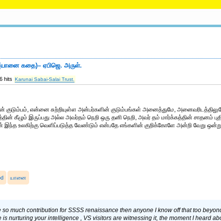
 (யானை கதை)– ஏபிஜெ. அருள்.
6 hits
Karunai Sabai-Salai Trust.
குடும்பம், என்னை சுற்றியுள்ள அன்பர்களின் குடும்பங்கள் அனைத்துமே, அனைவரிடத்திலும
ின் கீழும் இருப்பது அல்ல அவர்தம் நெறி ஒரு தனி நெறி, அவர் தம் மார்க்கத்தின் சாதனம் புத
ன் இந்த உலகிற்கு வெளிப்படுத்த வேண்டும் என்பதே எங்களின் குறிக்கோளே அன்றி வேறு ஒன்
od
யானை
 so much contribution for SSSS renaissance then anyone I know off that too beyond ou
 is nurturing your intelligence , VS visitors are witnessing it, the moment I heard abo