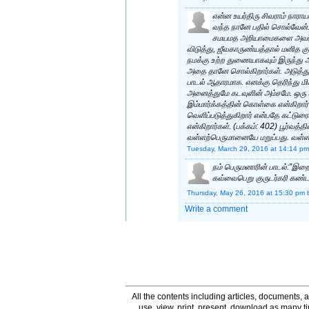
என்ன உயர்திரு சிவராம் நாரா
வந்த நானே பதில் சொல்வேன்.
சமயமத அறியாமைகளை அவர்கள் 
விடுத்து, ஜீவகாருண்யத்தால் மனித
நமக்கு உற்ற துணையாகவும் இருந்து அர
அதை தானே சொல்கிறார்கள். அடுத்து
பாடல் ஆதாரமாக. எனக்கு தெரிந்து ம
அனைத்துமே கடவுளின் அம்சமே. ஒரு 
இம்மார்க்கத்தின் கொள்கை என்கிறா
வெளிப்படுத்துகிறார் என்பதே கட்டுரைக
என்கிறார்கள். (பக்கம்: 402) பூர்வத்
வள்ளற்பெருமானையே மறுப்பது. வள்ளற்
Tuesday, March 29, 2016 at 14:14 pm
நம் பெருமனாரின் பாடல்:”இற
கவ்வைபெறு குருடர்கரி கண்
Thursday, May 26, 2016 at 15:30 pm
Write a comment
All the contents including articles, documents, a
use, view, print, present, download as many 