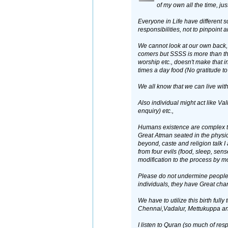
of my own all the time, ju
Everyone in Life have different sc
responsibilities, not to pinpoint 
We cannot look at our own back, 
comers but SSSS is more than that
worship etc., doesn't make that i
times a day food (No gratitude t
We all know that we can live withou
Also individual might act like Val
enquiry) etc.,
Humans existence are complex to 
Great Atman seated in the physic
beyond, caste and religion talk I
from four evils (food, sleep, sen
modification to the process by m
Please do not undermine people 
individuals, they have Great char
We have to utilize this birth fully
Chennai,Vadalur, Mettukuppa an
I listen to Quran (so much of res