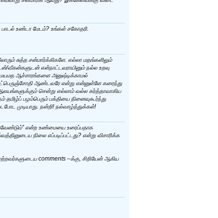
து பாடல் உண்டா மேடம்? உங்கள் சகோதரி.
ோரும் சுத்த சன்மார்க்கிகளே. எல்லா மதங்களிலும்
்/வீகன்களுடன் என்நாட்டவராயினும் நல்ல உறவு
சமயமத ஆச்சாரங்களை அனுஷ்டிக்காமல்
 அருட்பெருஞ்சோதி ஆண்டவரே என்று என்னுள்ளே கரைந்து
ங்களுக்கும் சென்று எல்லாம் வல்ல கர்த்தாவாகிய
தமிழ்ப் பழம்பெரும் பக்தியை நினைவுகூர்ந்து
ட முடியாது. நன்றி! நல்வாழ்த்துக்கள்!
்ளவேண்டும்” என்ற உண்மையை உரைப்பதாக
்வத்தினுடைய நிலை எப்படிப்பட்டது? என்று விசாரிக்க
் “மற்றவர்களுடைய comments –க்கு, சிறியேன் ஆகிய