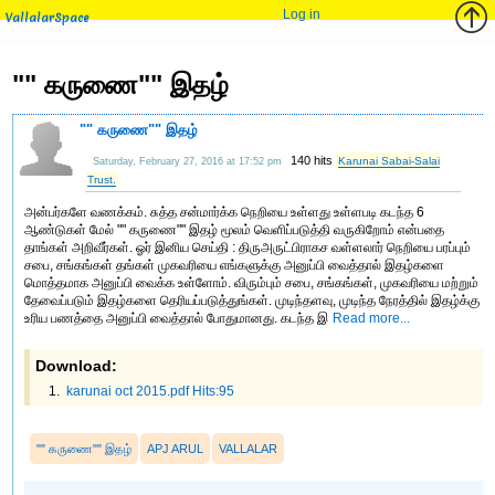
Log in
VallalarSpace
"" கருணை"" இதழ்
"" கருணை"" இதழ்
140 hits
Karunai Sabai-Salai
Saturday, February 27, 2016 at 17:52 pm
Trust.
அன்பர்களே வணக்கம். சுத்த சன்மார்க்க நெறியை உள்ளது உள்ளபடி கடந்த 6
ஆண்டுகள் மேல் "" கருணை"" இதழ் மூலம் வெளிப்படுத்தி வருகிறோம் என்பதை
தாங்கள் அறிவீர்கள். ஓர் இனிய செய்தி : திருஅருட்பிராகச வள்ளலார் நெறியை பரப்பும்
சபை, சங்கங்கள் தங்கள் முகவரியை எங்களுக்கு அனுப்பி வைத்தால் இதழ்களை
மொத்தமாக அனுப்பி வைக்க உள்ளோம். விரும்பும் சபை, சங்கங்கள், முகவரியை மற்றும்
தேவைப்படும் இதழ்களை தெரியப்படுத்துங்கள். முடிந்தளவு, முடிந்த நேரத்தில் இதழ்க்கு
உரிய பணத்தை அனுப்பி வைத்தால் போதுமானது. கடந்த இ
Read more...
Download:
karunai oct 2015.pdf Hits:95
"" கருணை"" இதழ்
APJ ARUL
VALLALAR