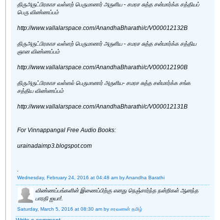
திருஅருட்பிரகாச வள்ளற் பெருமானார் அருளிய - சமரச சுத்த சன்மார்க்க சத்தியப்
பெரு விண்ணப்பம்
http://www.vallalarspace.com/AnandhaBharathi/c/V000012132B
திருஅருட்பிரகாச வள்ளற் பெருமானார் அருளிய - சமரச சுத்த சன்மார்க்க சத்திய
ஞான விண்ணப்பம்
http://www.vallalarspace.com/AnandhaBharathi/c/V000012190B
திருஅருட்பிரகாச வள்ளல் பெருமானார் அருளிய‌- சமரச சுத்த சன்மார்க்க சங்க
சத்திய விண்ணப்பம்
http://www.vallalarspace.com/AnandhaBharathi/c/V000012131B
For Vinnappangal Free Audio Books:
urainadaimp3.blogspot.com
.
Wednesday, February 24, 2016 at 04:48 am
by Anandha Barathi
விண்ணப்பங்களின் இணைப்பிற்கு எனது நெஞ்சார்ந்த நன்றிகள் ஆனந்த
பாரதி ஐயா!.
Saturday, March 5, 2016 at 08:30 am
by சரவணன் தமிழ்