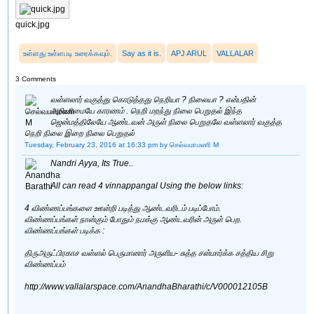
quick.jpg
உள்ளது உள்ளபடி உரைக்கவும்.
Say as it is.
APJ ARUL
VALLALAR
3 Comments
வள்ளலார் வகுத்து கொடுத்தது நெறியா ? நிலையா ? என்பதின்
அறியாமையே காரணம் . நெறி மறந்து நிலை பெறுதல் இந்த
ஜென்மத்திலேயே ஆண்டவன் அருள் நிலை பெறுதலே வள்ளலார் வகுத்த
நெறி நிலை இறை நிலை பெறுதல்
Tuesday, February 23, 2016 at 16:33 pm
by செல்வமாமணி M
Nandri Ayya, Its True..
All can read 4 vinnappangal Using the below links:
4 விண்ணப்பங்களை ஊன்றி படித்து ஆண்டவரிடம் படிப்போம்.
விண்ணப்பங்கள் நான்கும் போதும் நமக்கு ஆண்டவரின் அருள் பெற.
விண்ணப்பங்கள் படிக்க :
திருஅருட்பிரகாச வள்ளல் பெருமானார் அருளிய‌- சுத்த சன்மார்க்க சத்திய சிறு
விண்ணப்பம்
http://www.vallalarspace.com/AnandhaBharathi/c/V000012105B