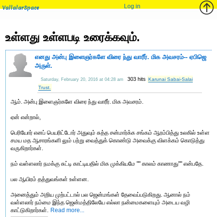
Log in
VallalarSpace
உள்ளது உள்ளபடி உரைக்கவும்.
எனது அன்பு இளைஞர்களே விரை ந்து வாரீர். மிக அவசரம்-- ஏபிஜெ
அருள்.
303 hits
Karunai Sabai-Salai
Saturday, February 20, 2016 at 04:28 am
Trust.
ஆம். அன்பு இளைஞர்களே விரை ந்து வாரீர். மிக அவசரம்.
ஏன் என்றால்,
பெரியோர் எனப் பெயரிட்டோர் அதுவும் சுத்த சன்மார்க்க சங்கம் ஆரம்பித்து உலகில் உள்ள
சமய மத ஆசாரங்களி லும் பற்று வைத்துக் கொண்டு அவைக்கு விளக்கம் கொடுத்து
வருகிறார்கள்.
நம் வள்ளலார் நமக்கு சுட்டி காட்டியதில் மிக முக்கியமே "" காலம் காணாது"" என்பதே.
பல ஆயிரம் தத்துவங்கள் உள்ளன.
அனைத்தும் அறிய முற்பட்டால் பல ஜென்மங்கள் தேவைப்படுகிறது. ஆனால் நம்
வள்ளலார் நம்மை இந்த ஜென்மத்திலேயே எல்லா நன்மைகளையும் அடைய வழி
காட்டுகிறார்கள்.
Read more...