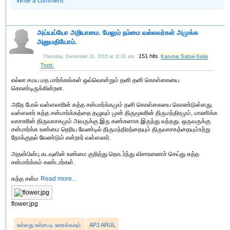
Write a comment
அய்யய்யோ அறியாமை. மேலும் நம்மை வல்லவர்கள் அமுக்க
அனுமதியோம்.
151 hits
Karunai Sabai-Salai
Thursday, December 31, 2015 at 11:41 am
Trust.
எல்லா சமய மத மார்க்கங்கள் ஒவ்வொன்றும் தனி தனி கொள்கையை
கொண்டிருக்கின்றன.
அதே போல் வள்ளலாரின் சுத்த சன்மார்க்கமும் தனி கொள்கையை கொண்டுள்ளது.
வள்ளலார் சுத்த சன்மார்க்கத்தை தழுவும் முன் திருமூலரின் திருமந்திரமும், மாணிக்க
வாசகரின் திருவாசகமும் அவருக்கு இரு கண்களாக இருந்து வந்தது. ஒருவருக்கு
சன்மார்க்க உண்மை தெரிய வேண்டில் திருமந்திரத்தையும் திருவாசகத்தையும்உற்று
நோக்குதல் வேண்டும் என்றார் வள்ளலார்.
அதன்பின்பு கடவுளின் உண்மை குறித்து தொடர்ந்து விசாரணைச் செய்து சுத்த
சன்மார்க்கம் கண்டார்கள்.
சுத்த சன்ம
Read more...
flower.jpg
உள்ளது உள்ளபடி உரைக்கவும்.
APJ ARUL