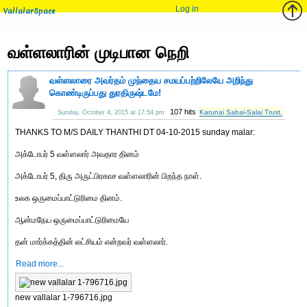
Log in
VallalarSpace
வள்ளலாரின் முடிபான நெறி
வள்ளலாரை அவர்தம் முந்தைய சமயப்பற்றிலேயே அறிந்து
கொண்டிருப்பது துரதிருஷ்டமே!
107 hits
Karunai Sabai-Salai Trust.
Sunday, October 4, 2015 at 17:54 pm
THANKS TO M/S DAILY THANTHI DT 04-10-2015 sunday malar:
அக்டோபர் 5 வள்ளலார் அவதார தினம்
அக்டோபர் 5, திரு அருட்பிரகாச வள்ளலாரின் பிறந்த நாள்.
உலக ஒருமைப்பாட்டுரிமை தினம்.
ஆன்மநேய ஒருமைப்பாட்டுரிமையே
தன் மார்க்கத்தின் லட்சியம் என்றவர் வள்ளலார்.
Read more...
new vallalar 1-796716.jpg