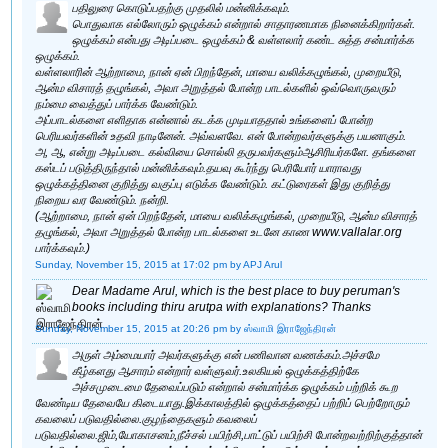
பதிலுரை கொடுப்பதற்கு முதலில் மன்னிக்கவும்.
பொதுவாக எல்லோரும் ஒழுக்கம் என்றால் சாதாரணமாக நினைக்கிறார்கள்.
ஒழுக்கம் என்பது அடிப்படை ஒழுக்கம் & வள்ளலார் கண்ட சுத்த சன்மார்க்க
ஒழுக்கம்.
வள்ளலாரின் ஆற்றாமை, நான் ஏன் பிறந்தேன், மாயை வலிக்கழுங்கல், முறையீடு,
ஆன்ம விசாரத் தழுங்கல், அவா அறுத்தல் போன்ற பாடல்களில் ஒவ்வொருவரும்
நம்மை வைத்துப் பார்க்க வேண்டும்.
அப்பாடல்களை எளிதாக என்னால் கடக்க முடியாததால் உங்களைப் போன்ற
பெரியவர்களின் உதவி நாடினேன். அவ்வளவே. என் போன்றவர்களுக்கு பயனாகும்.
அ, ஆ, என்று அடிப்படை கல்வியை சொல்லி தருபவர்களும்ஆசிரியர்களே. தங்களை
கஸ்டப் படுத்திருந்தால் மன்னிக்கவும்.தயவு கூர்ந்து பெரியோர் யாராவது
ஒழுக்கத்தினை குறித்து வகுப்பு எடுக்க வேண்டும். கட்டுரைகள் இது குறித்து
நிறைய வர வேண்டும். நன்றி.
(ஆற்றாமை, நான் ஏன் பிறந்தேன், மாயை வலிக்கழுங்கல், முறையீடு, ஆன்ம விசாரத்
தழுங்கல், அவா அறுத்தல் போன்ற பாடல்களை உடனே காண www.vallalar.org
பார்க்கவும்.)
Sunday, November 15, 2015 at 17:02 pm
by APJ Arul
Dear Madame Arul, which is the best place to buy peruman's
books including thiru arutpa with explanations? Thanks
Sunday, November 15, 2015 at 20:26 pm
by ஸ்வாமி இராஜேந்திரன்
அருள் அம்மையார் அவர்களுக்கு என் பணிவான வணக்கம்.அச்சமே
கீழ்களது ஆசாரம் என்றார் வள்ளுவர்.உலகியல் ஒழுக்கத்திற்கே
அச்சமுடைமை தேவைப்படும் என்றால் சன்மார்க்க ஒழுக்கம் பற்றிக் கூற
வேண்டிய தேவையே கிடையாது.இக்காலத்தில் ஒழுக்கத்தைப் பற்றிப் பெற்றோரும்
கவலைப் படுவதில்லை.குழந்தைகளும் கவலைப்
படுவதில்லை.ஜிம்,யோகாசனம்,நீச்சல் பயிற்சி,பாட்டுப் பயிற்சி போன்றவற்றிற்குத்தான்