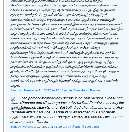
அம்மையாரிடம் ஒரு பெண்மணியார் சாகாக்கல்வியை நீங்கள் கற்றுக்
கொடுக்கிறீர்களா என்று கேட்ட போது இல்லை யென்றும் ஞானச் சரியையையும்
விண்ணப்பங்களையும் படிக்குமாறு ஆலோசனை கூறப்பட்டது. இது வேதனைக்
குரியதாக எனக்குப் பட்டது. சன் மார்க்க அன்பர்களுக்குத் தங்களுக்குச்
சாகாக்கல்வியைக் கற்கும் தகுதியானது சன்மார்க்க ஒழுக்கத்தை இன்னமும்
நடைமுறையில் கொண்டு வராமையால் தகுதி இல்லையென்று நினைக்கிறார்களா?
வள்ளலார் ஞானச் சரியையில் உலக மக்கள் அனைவரையும் மரணமிலாப் பெரு வாழ்வு
வாழ அழைத்தாரே! ஆசையுண்டேல் வம்மின் என்று வரவேற்க வில்லையா? நான்
சாகாக்கலையை நூல் வடிவில் கொண்டு வந்துள்ளதால் அனைவரும் நேரடியாகச்
சாகாக்கல்வியைக் கற்க வேண்டும் என்பதே என் விருப்பாகும். சாகாதிருப்பதற்கு
விரும்புபவர்கள் நிச்சயம் சன் மார்க்க ஒழுக்கத்தை மேற்கொள்வது
உறுதியானது.இந்த அடிப்படையில்தான் ஏன் இன்னமும் ஒழுக்கத்தைப் பற்றியே
பேசிக்கொண்டிருக்க வேண்டும்? சாகாக்கல்வியை உடனே கற்கக் கூடாதா என்றும்
நான் கேள்வி கேட்டேன். தயவு செய்து என் நூலை ஒரு முறையாவது படித்துப்
பாருங்கள்.பல இடங்களில் ஒழுக்கத்தை வலியுறுத்தியுள்ளேன். சாகாக்கல்வியை
இன்றே இப்போதே இக்கணமே உலக மக்கள் அனைவரும் கறக வேண்டும்.கற்றபடி
நின்று மெய்த்தொழில் புரிந்து எல்லாரும் மரணமிலாப் பெரு வாழ்வு வாழ
வேண்டுமென்பதே என் விருப்பாகும்.இதனைப் புரிந்து கொள்ளுங்கள. வணக்கம்.
வாழ்க.
Saturday, November 14, 2015 at 16:11 pm
by Damodaran Raman
The primary methodology seems to be sath-vichara. Please see
Ramana and Nisharagadatta advises Self-Enquiry to destroy the
mind and attain Gnana. But both died after attaining gnana. How
Peruman differs? May be Saagha kalvi as adviced by Damodaran
Ayya? Time will tell. Damodaran Ayya's conviction and practice should
be appreciated. Thanks
Sunday, November 15, 2015 at 01:16 am
by ஸ்வாமி இராஜேந்திரன்