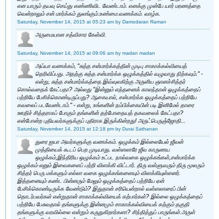
என யாரும் தயவு செய்து எண்ணிவிட வேண்டாம். எனக்கு முன்பே யார் மரணத்தை
வென்றாலும் சன் மார்க்கம் துலங்கும்.உண்மை.வணக்கம். வாழ்க.
Saturday, November 14, 2015 at 05:23 am
by Damodaran Raman
அருமையான சத்விசார கேள்வி.
Saturday, November 14, 2015 at 09:06 am
by madan madan
அய்யா வணக்கம், "சுத்த சன்மார்க்கத்தின் முடிபு சாகாக்கல்வியைத்
தெரிவிப்பது. அதற்கு சுத்த சன்மார்க்க ஒழுக்கத்தில் வழுவாது நிற்கவும்." -
என்று, சுத்த சன்மார்க்கத்தை இவ்வுலகிற்கு அருளிய ஞானச்சித்தர்
சொல்வதைக் கேட்பதா? அல்லது "இன்னும் எத்தனைக் காலந்தான் ஒழுக்கத்தைப்
பற்றியே பேசிக்கொண்டிருப்பது? ஆகையால், சன்மார்க்க ஒழுக்கத்தைப் பற்றியே
கவலைப் படவேண்டாம்." - என்று, உங்களின் நம்பிக்கையின் படி இனிமேல் தாரை
ஊதிச் சித்தராகப் போகும் தங்களின் தற்போதையத் தகவலைக் கேட்பதா?
என்போன்ற புதியவர்களுக்குப் புதிராக இருக்கின்றது! அருட்பெருஞ்ஜோதி...
Saturday, November 14, 2015 at 12:18 pm
by Durai Sathanan
துரை ஐயா அவர்களுக்கு வணக்கம். ஒழுக்கம் இல்லையேல் ஜீவன்
முத்தியைக் கூடப் பெற முடியாது. வள்ளலாரே ஜீவ காருணய
ஒழுக்கம்,இந்திரிய ஒழுக்கம் உட்பட நால்வகை ஒழுக்கங்கள்,சன்மார்க்க
ஒழுக்கம் எனும் இவைகளைப் பற்றி விளக்கி விட்டார். திரு வள்ளுவரும் திரு மூலரும்
சித்தர் பெரு மக்களும் எல்லா வகை ஒழுக்கங்களையும் விளக்கியுள்ளனர்.
இத்தனையும் கண்ட பின்னரும் மேலும் ஒழுக்கத்தைப் பற்றியே ஏன்
பேசிக்கொண்டிருக்க வேண்டும்? இதுதான் சரியென்றால் வள்ளலாரைப் பின்
தொடர்பவர்கள் என்றுதான் சாகாக்கல்வியைக் கற்பார்கள்? இல்லை ஒழுக்கத்தைப்
பற்றியே பேசுவதால் தங்களுக்கு இன்னமும் சாகாக்கல்வியைக் கற்கும் தகுதி
தங்களுக்கு வரவில்லை என்றும் கருதுகிறார்களா? சிந்தித்துப் பாருங்கள்.அருள்