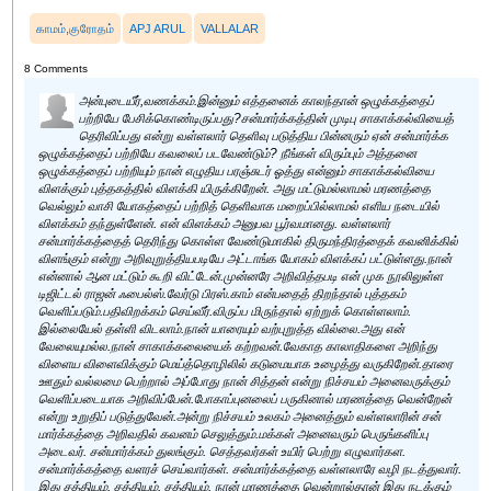
காமம்,குரோதம்
APJ ARUL
VALLALAR
8 Comments
அன்புடையீர்,வணக்கம்.இன்னும் எத்தனைக் காலந்தான் ஒழுக்கத்தைப்
பற்றியே பேசிக்கொண்டிருப்பது?சன்மார்க்கத்தின் முடிபு சாகாக்கல்வியைத்
தெரிவிப்பது என்று வள்ளலார் தெளிவு படுத்திய பின்னரும் ஏன் சன்மார்க்க
ஒழுக்கத்தைப் பற்றியே கவலைப் படவேண்டும்? நீங்கள் விரும்பும் அத்தனை
ஒழுக்கத்தைப் பற்றியும் நான் எழுதிய பரஞ்சுடர் ஓத்து என்னும் சாகாக்கல்வியை
விளக்கும் புத்தகத்தில் விளக்கி யிருக்கிறேன். அது மட்டுமல்லாமல் மரணத்தை
வெல்லும் வாசி யோகத்தைப் பற்றித் தெளிவாக மறைப்பில்லாமல் எளிய நடையில்
விளக்கம் தந்துள்ளேன். என் விளக்கம் அனுபவ பூர்வமானது. வள்ளலார்
சன்மார்க்கத்தைத் தெரிந்து கொள்ள வேண்டுமாகில் திருமந்திரத்தைக் கவனிக்கில்
விளங்கும் என்று அறிவுறுத்தியபடியே அட்டாங்க யோகம் விளக்கப் பட்டுள்ளது.நான்
என்னால் ஆன மட்டும் கூறி விட்டேன்.முன்னரே அறிவித்தபடி என் முக நூலிலுள்ள
டிஜிட்டல் ராஜன் ஃபைல்ஸ்.வேர்டு பிரஸ்.காம் என்பதைத் திறந்தால் புத்தகம்
வெளிப்படும்.பதிவிறக்கம் செய்வீர்.விருப்ப மிருந்தால் ஏற்றுக் கொள்ளலாம்.
இல்லையேல் தள்ளி விடலாம்.நான் யாரையும் வற்புறுத்த வில்லை.அது என்
வேலையுமல்ல.நான் சாகாக்கலையைக் கற்றவன்.வேகாத காலாதிகளை அறிந்து
விளைய விளைவிக்கும் மெய்த்தொழிலில் கடுமையாக உழைத்து வருகிறேன்.தாரை
ஊதும் வல்லமை பெற்றால் அப்போது நான் சித்தன் என்று நிச்சயம் அனைவருக்கும்
வெளிப்படையாக அறிவிப்பேன்.போகாப்புனலைப் பருகினால் மரணத்தை வென்றேன்
என்று உறுதிப் படுத்துவேன்.அன்று நிச்சயம் உலகம் அனைத்தும் வள்ளலாரின் சன்
மார்க்கத்தை அறிவதில் கவனம் செலுத்தும்.மக்கள் அனைவரும் பெருங்களிப்பு
அடைவர். சன்மார்க்கம் துலங்கும். செத்தவர்கள் உயிர் பெற்று எழுவார்கள.
சன்மார்க்கத்தை வளரச் செய்வார்கள். சன்மார்க்கத்தை வள்ளலாரே வழி நடத்துவார்.
இது சத்தியம். சத்தியம். சத்தியம். நான் மரணத்தை வென்றால்தான் இது நடக்கும்