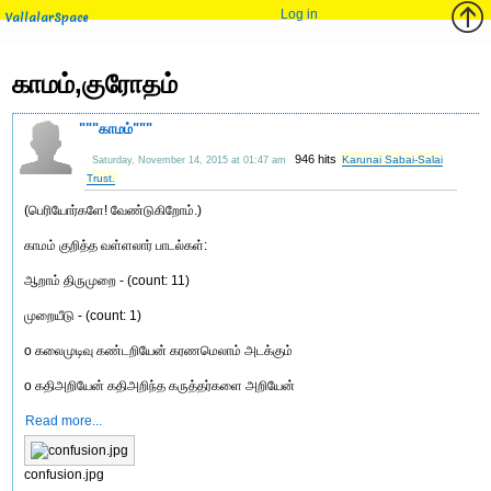
Log in
VallalarSpace
காமம்,குரோதம்
"""காமம்"""
946 hits
Karunai Sabai-Salai
Saturday, November 14, 2015 at 01:47 am
Trust.
(பெரியோர்களே! வேண்டுகிறோம்.)
காமம் குறித்த வள்ளலார் பாடல்கள்:
ஆறாம் திருமுறை - (count: 11)
முறையீடு - (count: 1)
o கலைமுடிவு கண்டறியேன் கரணமெலாம் அடக்கும்
o கதிஅறியேன் கதிஅறிந்த கருத்தர்களை அறியேன்
Read more...
confusion.jpg