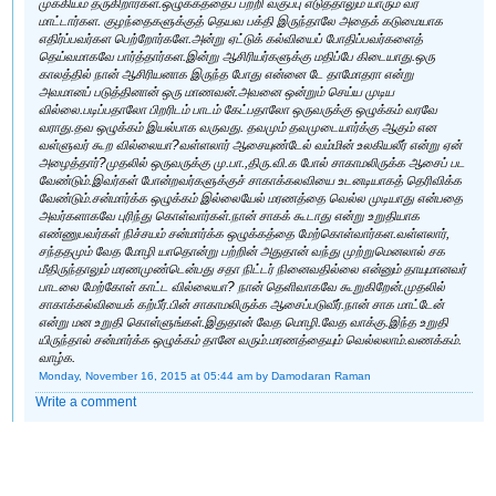
முக்கியம் தருகிறார்கள.ஒழுக்கத்தைப் பற்றி வகுப்பு எடுத்தாலும் யாரும் வர
மாட்டார்கள. குழந்தைகளுக்குத் தெயவ பக்தி இருந்தாலே அதைக் கடுமையாக
எதிர்ப்பவர்கள பெற்றோர்களே.அன்று ஏட்டுக் கல்வியைப் போதிப்பவர்களைத்
தெய்வமாகவே பார்த்தார்கள.இன்று ஆசிரியர்களுக்கு மதிப்பே கிடையாது.ஒரு
காலத்தில் நான் ஆசிரியனாக இருந்த போது என்னை டே தாமோதரா என்று
அவமானப் படுத்தினான் ஒரு மாணவன்.அவனை ஒன்றும் செய்ய முடிய
வில்லை.படிப்பதாலோ பிறரிடம் பாடம் கேட்பதாலோ ஒருவருக்கு ஒழுக்கம் வரவே
வராது.தவ ஒழுக்கம் இயல்பாக வருவது. தவமும் தவமுடையார்க்கு ஆகும் என
வள்ளுவர் கூற வில்லையா?வள்ளலார் ஆசையுண்டேல் வம்மின் உலகியலீர் என்று ஏன்
அழைத்தார்?முதலில் ஒருவருக்கு மு.பா.,திரு.வி.க போல் சாகாமலிருக்க ஆசைப் பட
வேண்டும்.இவர்கள் போன்றவர்களுக்குச் சாகாக்கலவியை உடனடியாகத் தெரிவிக்க
வேண்டும்.சன்மார்க்க ஒழுக்கம் இல்லையேல் மரணத்தை வெல்ல முடியாது என்பதை
அவர்களாகவே புரிந்து கொள்வார்கள்.நான் சாகக் கூடாது என்று உறுதியாக
எண்ணுபவர்கள் நிச்சயம் சன்மார்க்க ஒழுக்கத்தை மேற்கொள்வார்கள.வள்ளலார்,
சந்ததமும் வேத மோழி யாதொன்று பற்றின் அதுதான் வந்து முற்றுமெனலால் சக
மீதிருந்தாலும் மரணமுண்டென்பது சதா நிட்டர் நினைவதில்லை என்னும் தாயுமானவர்
பாடலை மேற்கோள் காட்ட வில்லையா? நான் தெளிவாகவே கூறுகிறேன்.முதலில்
சாகாக்கல்வியைக் கற்பீர்.பின் சாகாமலிருக்க ஆசைப்படுவீர்.நான் சாக மாட்டேன்
என்று மன உறுதி கொள்ளுங்கள்.இதுதான் வேத மொழி.வேத வாக்கு.இந்த உறுதி
யிருந்தால் சன்மார்க்க ஒழுக்கம் தானே வரும்.மரணத்தையும் வெல்லலாம்.வணக்கம்.
வாழ்க.
Monday, November 16, 2015 at 05:44 am
by Damodaran Raman
Write a comment