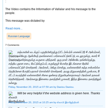
:
The Video contains the Information of Vallalar and his message to the
people.
This message was dictated by
Read more...
Russian Language
7 Comments
ரஷ்யாவின் வடக்குப் பகுதியிலிருந்து (பீட்டர்ஸ்பர்க் மானஸ்ட்ரி) 4 அன்பர்கள்,
பல்வேறு ஆன்மீகத் தலங்களைப் பார்வையிட்டுவிட்டு, வடலூருக்கு, சுமார் 4
ஆண்டுகளுக்கு வருகை புரிந்தனர். ஒரு நாள் அங்கேயே தங்கியிருந்து,
சத்திய ஞான சபை, மேட்டுக்குப்பம், கருங்குழி போன்ற இடங்களை நேரில்
பார்வையிட்டுச் சென்றனர். அவர்கள், அங்கு சென்று, வள்ளலாரின் சுத்த சன்மார்க்க
நெறியினை போதிப்பதாகச் சொல்லிச் சென்றனர். தமது நிறுவனத்தின் முன்பாக, 8
மீட்டர் உயரத்தில் வள்ளலாரின் சிலை ஒன்றை நிறுவியுள்ளதாகவும் அவர்கள் தகவல்
தெரிவித்தனர். அவர்களது இணைய தளத்தின் முகவரி, இந்த இணைய தளத்திலும்
உள்ளது.
Friday, November 20, 2015 at 07:59 am
by Daeiou Daeiou.
Will be very helpful if the website address is given here. Thanks
Friday, November 20, 2015 at 10:25 am
by ஸ்வாமி இராஜேந்திரன்