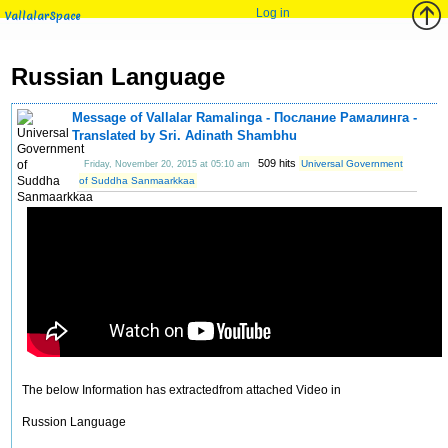
Log in
VallalarSpace
Russian Language
Message of Vallalar Ramalinga - Послание Рамалинга -
Translated by Sri. Adinath Shambhu
509 hits
Universal Government
Friday, November 20, 2015 at 05:10 am
of Suddha Sanmaarkkaa
The below Information has extractedfrom attached Video in
Russion Language