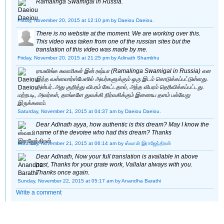
Ramalinga Swamigal in Russia.
Friday, November 20, 2015 at 12:10 pm
by Daeiou Daeiou.
There is no website at the moment. We are working over this.
This video was taken from one of the russian sites but the
translation of this video was made by me.
Friday, November 20, 2015 at 21:25 pm
by Adinath Shambhu
ராமலிங்க சுவாமிகள் இன் ரஷ்யா (Ramalinga Swamigal in Russia) என
இந்த வள்ளலார்ஸ்பேஸில் அவர்களுக்கும் ஒரு இடம் கொடுக்கப்பட்டுள்ளது.
அன்பர்..அது குறித்து விபரம் கேட்டதால், அந்த விபரம் தெரிவிக்கப்பட்டது.
மற்றபடி, அவர்கள், தாங்களே துவக்கி நிர்வகிக்கும் இணைய தளம் பல்வேறு
இருக்கலாம்.
Saturday, November 21, 2015 at 04:37 am
by Daeiou Daeiou.
Dear Adinath ayya, how authentic is this dream? May I know the
name of the devotee who had this dream? Thanks
Saturday, November 21, 2015 at 06:14 am
by ஸ்வாமி இராஜேந்திரன்
Dear Adinath, Now your full translation is available in above
post, Thanks for your grate work, Vallalar always with you.
Thanks once again.
Sunday, November 22, 2015 at 05:17 am
by Anandha Barathi
Write a comment