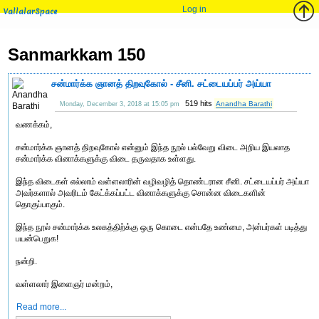
Log in
VallalarSpace
Sanmarkkam 150
சன்மார்க்க ஞானத் திறவுகோல் - சீனி. சட்டையப்பர் அய்யா
519 hits
Anandha Barathi
Monday, December 3, 2018 at 15:05 pm
வணக்கம்,
சன்மார்க்க ஞானத் திறவுகோல் என்னும் இந்த நூல் பல்வேறு விடை அறிய இயலாத
சன்மார்க்க வினாக்களுக்கு விடை தருவதாக உள்ளது.
இந்த விடைகள் எல்லாம் வள்ளலாரின் வழிவழித் தொண்டரான சீனி. சட்டையப்பர் அய்யா
அவர்களால் அவரிடம் கேட்க்கப்பட்ட வினாக்களுக்கு சொன்ன விடைகளின்
தொகுப்பாகும்.
இந்த நூல் சன்மார்க்க உலகத்திற்க்கு ஒரு கொடை என்பதே உண்மை, அன்பர்கள் படித்து
பயன்பெறுக!
நன்றி.
வள்ளலார் இளைஞர் மன்றம்,
Read more...