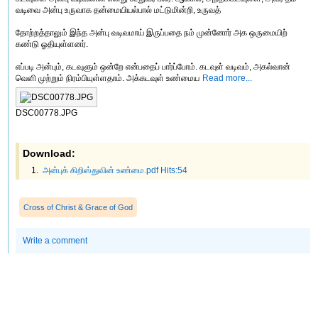
வடிவை அன்பு உருவாக தன்மையியல்பால் மட்டுமின்றி, உருவத்
தோற்றத்தாலும் இந்த அன்பு வடிவமாய் இருப்பதை நம் முன்னோர் அக ஒருமையிற்
கண்டு ஓதியுள்ளனர்.
எப்படி அன்பும், கடவுளும் ஒன்றே என்பதைப் பார்ப்போம். கடவுள் வடிவம், அகல்வான்
வெளி முற்றும் நிரம்பியுள்ளதாம். அக்கடவுள் உண்மைய
Read more...
DSC00778.JPG
Download:
அன்புக் கிறிஸ்துவின் உண்மை.pdf Hits:54
Cross of Christ & Grace of God
Write a comment