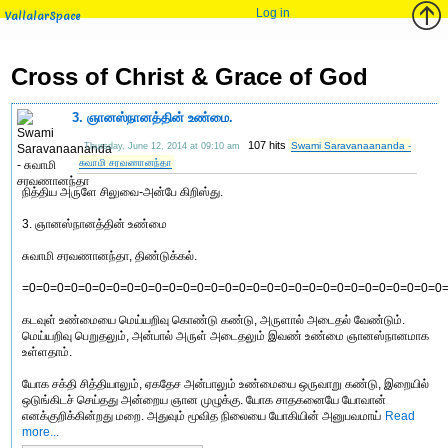
Log in
VallalarSpace
Cross of Christ & Grace of God
3. ஞானஸ்நானத்தின் உண்மை.
107 hits
Swami Saravanaananda -
Thursday, June 12, 2014 at 09:10 am
சுவாமி சரவணானந்தா
நித்திய அருளே சிலுவை-அன்பே கிறிஸ்து.
3. ஞானஸ்நானத்தின் உண்மை
சுவாமி சரவணானந்தா, திண்டுக்கல்.
=0=0=0=0=0=0=0=0=0=0=0=0=0=0=0=0=0=0=0=0=0=0=0=0=0=0=0=0=0=0
கடவுள் உண்மையை மெய்யறிவு கொண்டு கண்டு, அருளால் அடைதல் வேண்டும்.
மெய்யறிவு பெறுதலும், அன்பால் அருள் அடைதலும் இவண் உண்மை ஞானஸ்நானமாக
உள்ளதாம்.
யோக சக்தி சித்தியாலும், ஏகதேச அன்பாலும் உண்மையை ஒருவாறு கண்டு, இறையில்
ஒடுங்கிடச் செய்தது அன்றைய ஞான முழுக்கு. யோக சாதகனையே யோவான்
எனக்குறிக்கின்றது மறை. அதுவும் மூவித நிலையை யோகியின் அனுபவமாய்
Read
more...