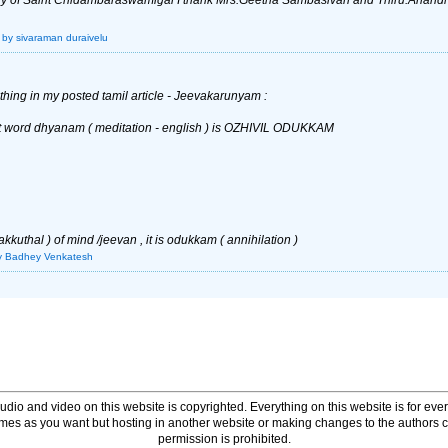
by sivaraman duraivelu
e thing in my posted tamil article - Jeevakarunyam :
rit word dhyanam ( meditation - english ) is OZHIVIL ODUKKAM
akkuthal ) of mind /jeevan , it is odukkam ( annihilation )
y Badhey Venkatesh
udio and video on this website is copyrighted. Everything on this website is for every
times as you want but hosting in another website or making changes to the authors 
permission is prohibited.