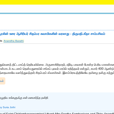
ூலின் உரை ஆசிரியர் சிதம்பர சுவாமிகளின் வரலாறு - திருமதி.கீதா சாம்பசிவம்
its
Anandha Barathi
எதுவெனத் திட்டமாய்த் தெரியவில்லை. அருணகிரிநாதர், ஷிர்டி பகவான் போன்ற பெரிய மகான்கள
ான்மாடக் கூடலாம் தென்மதுரையில் சங்கப் புலவர் மரபில் உதித்தவர் என்றும், சுமார் 400 ஆண்டு
ந்தையாகவே வளர்ந்துவந்தார் சிதம்பரம் ஸ்வாமிகள். இளம்பிராயத்திலேயே தமிழை நன்கு கற்று
ிகள்
ிய உங்களுக்கு என் மனமார்ந்த நன்றி.
by Suria Jothi
ory of Saint Chidambaraswamigal I thank Mrs.Geetha Sambasivan and Thiru.Anandh