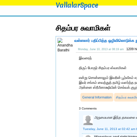
VallalarSpace
சிதம்பர சுவாமிகள்
வள்ளலார் பதிப்பித்த ஒழிவிலொடுக்க ந
1209 h
Monday, June 10, 2013 at 08:19 am
இவரைத்
திருப் போரூர் சிதம்பர ஸ்வாமிகள்
என்று சொன்னாலும் இவரின் பூர்வீகம் 
இவர் சங்கம் வைத்துத் தமிழ் வளர்த்த ந
அன்னை ஸ்ரீமீனாக்ஷியின் செல்வக் குழ
General Information
சிதம்பர சுவாம
3 Comments
அருமையான இந்த தகவலை எழுத
Tuesday, June 11, 2013 at 02:42 am
Marvelous and right hist