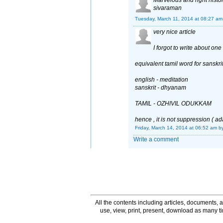
sivaraman
Tuesday, March 11, 2014 at 08:27 am
very nice article
I forgot to write about on
equivalent tamil word for sansk
english - meditation
sanskrit - dhyanam
TAMIL - OZHIVIL ODUKKAM
hence , it is not suppression ( ad
Friday, March 14, 2014 at 06:52 am
b
Write a comment
All the contents including articles, documents, a
use, view, print, present, download as many 