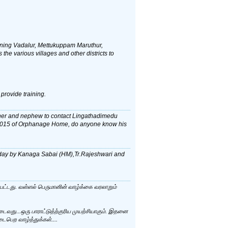
 training Vadalur, Mettukuppam Maruthur,
e various villages and other districts to
 provide training.
other and nephew to contact Lingathadimedu
28015 of Orphanage Home, do anyone know his
nday by Kanaga Sabai (HM),Tr.Rajeshwari and
கப்பட்டது. வள்ளல் பெருமானின் வாழ்க்கை வரலாறும்
டைவது...ஒரு பாராட்டுத்ற்குரிய முயற்சியாகும். இதனை
டைபெற வாழ்த்துக்கள்....