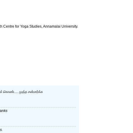
th Centre for Yoga Studies, Annamalai University.
ுக் கொண்ட... மூத்த சன்மார்க்க
hanks
s.