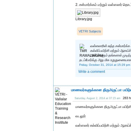
2. சன்மார்க்கம் மற்றும் வள்ளலார் த
Library.jpg
VETRI Subjects
வள்ளலாரின் சுத்த சன்மார்க
கல்விப்பயிற்சி மற்றும் ஆராய்
அன்பர்களும் தங்களால் முடிந
நடப்போர்க்கு அது மிக உறுதுணையாக 
Friday, October 31, 2014 at 15:29 pm
Write a comment
மாணவர்களுக்கான திருஅருட்பா பயிற்ச
283 h
Saturday, August 2, 2014 at 07:15 am
மாணவர்களுக்கான திருஅருட்பா பயிற்சி த
வடலூர்
வள்ளலார் கல்விப்பயிற்சி மற்றும் ஆராய்