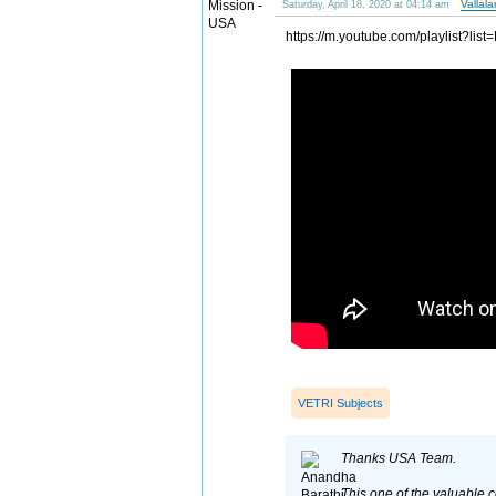
Vallala
Saturday, April 18, 2020 at 04:14 am
https://m.youtube.com/playlist
VETRI Subjects
Thanks USA Team.
This one of the valuable 