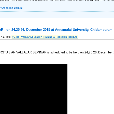
by Anandha Barathi
 on 24,25,26, December 2015 at Annamalai University, Chidambaram, 
427 hits
VETRI -Vallalar Education Training & Research Insititute
e FIRST ASIAN VALLALAR SEMINAR is scheduled to be held on 24,25,26, December 