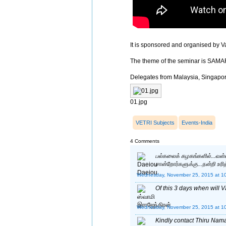
It is sponsored and organised by Va
The theme of the seminar is
Delegates from Malaysia, Singapor
01.jpg
VETRI Subjects
Events-India
4 Comments
பல்கலைக் கழகங்களில்...வள்ளல
சான்றோர்களுக்கு...நன்றி உரி
Wednesday, November 25, 2015 at 1
Of this 3 days when will 
Wednesday, November 25, 2015 at 1
Kindly contact Thiru Nama