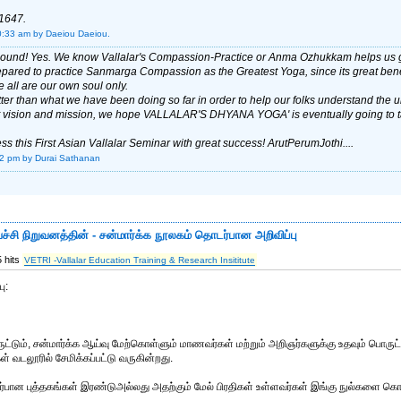
1647.
0:33 am
by Daeiou Daeiou.
ound! Yes. We know Vallalar's Compassion-Practice or Anma Ozhukkam helps us get 
repared to practice Sanmarga Compassion as the Greatest Yoga, since its great bene
 all are our own soul only.
ter than what we have been doing so far in order to help our folks understand t
eat vision and mission, we hope VALLALAR'S DHYANA YOGA' is eventually going to
 this First Asian Vallalar Seminar with great success! ArutPerumJothi....
42 pm
by Durai Sathanan
ாய்ச்சி நிறுவனத்தின் - சன்மார்க்க நூலகம் தொடர்பான அறிவிப்பு
 hits
VETRI -Vallalar Education Training & Research Insititute
ு:
ட்டும், சன்மார்க்க ஆய்வு மேற்கொள்ளும் மாணவர்கள் மற்றும் அறிஞர்களுக்கு உதவும் பொருட்டும
ள் வடலூரில் சேமிக்கப்பட்டு வருகின்றது.
ொடர்பான புத்தகங்கள் இரண்டுஅல்லது அதற்கும் மேல் பிரதிகள் உள்ளவர்கள் இங்கு நுல்களை கொ