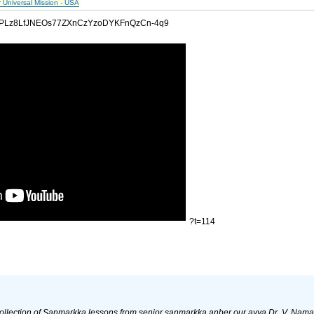
r Universal Mission - USA
?list=PLz8LfJNEOs77ZXnCzYzoDYKFnQzCn-4q9
?t=114
collection of Sanmarkka lessons from senior sanmarkka anber our ayya Dr. V. Nama