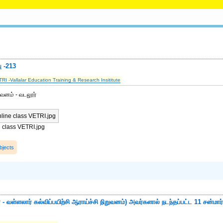
பு -213
RI -Vallalar Education Training & Research Insititute
றுவனம் - வடலூர்
e class VETRI.jpg
bjects
- வள்ளலார் கல்விப்பயிற்சி ஆராய்ச்சி நிறுவனம்) அவர்களால் நடந்தப்பட்ட 11 சன்மார