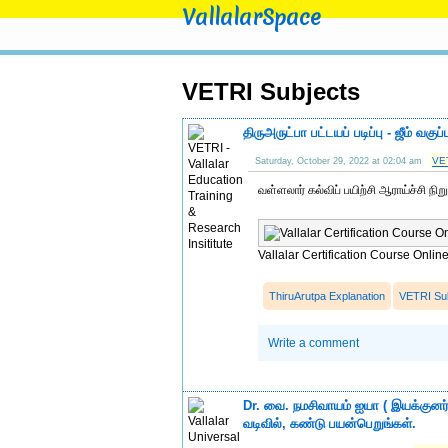
VallalarSpace
VETRI Subjects
திருஅருட்பா பட்டயப் படிப்பு - ஜீம் வகுப்
VET
Saturday, October 29, 2022 at 02:04 am
வள்ளலார் கல்விப் பயிற்சி ஆராய்ச்சி நி
Vallalar Certification Course Onlin
ThiruArutpa Explanation
VETRI Su
Write a comment
Dr. வை. நமசிவாயம் ஐயா ( இயக்குனர் 
வடிவில், கண்டு பயன்பெறுங்கள்.