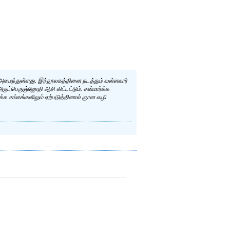
 அமைந்துள்ளது. இந்நூலகத்தினை நடத்தும் வள்ளலார்
 அருட்பெருஞ்ஜோதி ஆசி கிட்டட்டும். சன்மார்க்க
க்க சங்கங்களிலும் ஏற்படுத்தினால் ஞான வழி