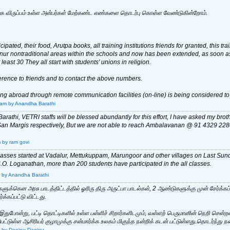
 விருப்பம் உள்ள அன்பர்கள் மேற்கண்ட எண்களை தொடர்பு கொள்ள வேண்டுகின்றோம்.
cipated, their food, Arutpa books, all training institutions friends for granted, this
r nontraditional areas within the schools and now has been extended, as soon as th
east 30 They all start with students' unions in religion.
erence to friends and to contact the above numbers.
iving abroad through remote communication facilities (on-line) is being considered to
 am
by Anandha Barathi
athi, VETRI staffs will be blessed abundantly for this effort, I have asked my br
San Margis respectively, But we are not able to reach Ambalavanan @ 91 4329 2
m
by ram govi
lasses started at Vadalur, Mettukuppam, Marungoor and other villages on Last Su
.O. Loganathan, more than 200 students have participated in the all classes.
by Anandha Barathi
ர்களுக்கென அரசு பாடத்திட்டத்தில் ஓரிரு திரு அருட்பா பாடல்கள், 2 ஆண்டுகளுக்கு முன் சேர்க்
்க்கப்பட்டு விட்டது.
, இதுபோன்று, பட்டி தொட்டிகளில் உள்ள பள்ளிச் சிறார்களிடமும், வள்ளற் பெருமானின் நெறி சென்ற
ட்டுள்ள ஆசிரியர் குழாமுக்கு சன்மார்க்க உலகம் மிகுந்த நன்றிக் கடன் பட்டுள்ளது.தொடர்ந்து ந
by Daeiou Daeiou.