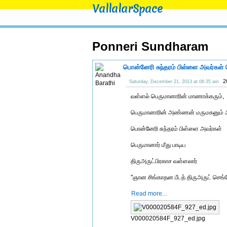
VallalarSpace
Ponneri Sundharam
பொன்னேரி சுந்தரம் பிள்ளை அவர்கள் ப
2
Saturday, December 21, 2013 at 06:35 am
வள்ளல் பெருமானாரின் மாணாக்கரும்,
பெருமானாரின் அண்ணன் மருமகனும்
பொன்னேரி சுந்தரம் பிள்ளை அவர்கள்
பெருமானார் மீது பாடிய
திருஅருட்பிரகாச வள்ளலார்
"ஞான சிங்காதன பீடத் திருஅருட் செங்
Read more...
V000020584F_927_ed.jpg