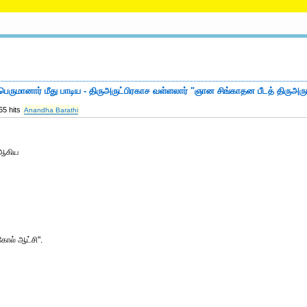
ெருமானார் மீது பாடிய - திருஅருட்பிரகாச வள்ளலார் "ஞான சிங்காதன பீடத் திருஅர
65 hits
Anandha Barathi
 ஆகிய
கோல் ஆட்சி".