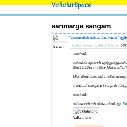
VallalarSpace
sanmarga sangam
"வள்ளலாரின் சன்மார்க்க சங்கம்" குற
669 
Monday, October 10, 2016 at 09:01 am
வணக்கம்,
வள்ளல் பெருமானார் தோற்றுவித்த சன்ம
விளங்கிக்கொள்ள இந்த இனிய எளிய "வள
இந்த வினா விடை வள்ளலாரின் வரலாறு 
அன்பர்கள் படித்தும் மற்றவருடன் பகிந்த
வணக்கம்,
வள்ளலாரின் சன்மார்க்க சங்கம் குற
Re
Vallalar.png