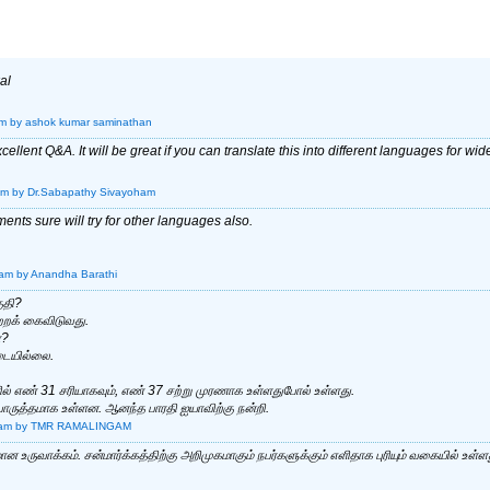
al
pm
by ashok kumar saminathan
llent Q&A. It will be great if you can translate this into different languages for wi
am
by Dr.Sabapathy Sivayoham
nts sure will try for other languages also.
 am
by Anandha Barathi
ுதி?
றறக் கைவிடுவது.
ா?
தடையில்லை.
ில் எண் 31 சரியாகவும், எண் 37 சற்று முரணாக உள்ளதுபோல் உள்ளது.
பொருத்தமாக உள்ளன. ஆனந்த பாரதி ஐயாவிற்கு நன்றி.
 am
by TMR RAMALINGAM
 உருவாக்கம். சன்மார்க்கத்திற்கு அறிமுகமாகும் நபர்களுக்கும் எளிதாக புரியும் வகையில் உள்ள