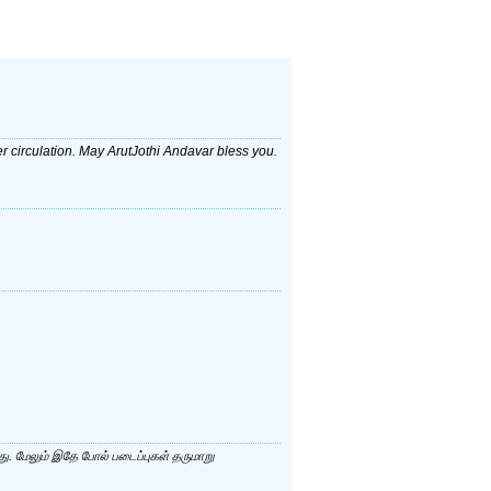
der circulation. May ArutJothi Andavar bless you.
து. மேலும் இதே போல் படைப்புகள் தருமாறு