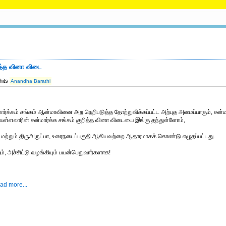
ித்த வினா விடை
hits
Anandha Barathi
ார்க்கம் சங்கம் ஆன்மாவினை அற நெறிபடுத்த தோற்றுவிக்கப்பட்ட அற்புத அமைப்பாகும், சன்மா
்ளலாரின் சன்மார்க்க சங்கம் குறித்த வினா விடையை இங்கு தந்துள்ளோம்,
மற்றும் திருஅருட்பா, உரைநடைப்பகுதி ஆகியவற்றை ஆதாரமாகக் கொண்டு எழுதப்பட்டது.
ும், அச்சிட்டு வழங்கியும் பயன்பெறுவார்களாக!
ad more...