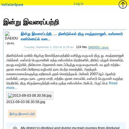
Log in
VallalarSpace
இன்று இவரைப்பற்றி
இன்று இவரைப்பற்றி, ... திண்டுக்கல் திரு சவுந்தரராஜன், வள்ளலார்
எண்ணெய்க் கடை.
124 hits
DAEIOU - தயவு
Tuesday, September 3, 2013 at 11:29 am
திண்டுக்கல் நகரில் கிழக்கு கோவிந்தாபுரத்தில் வசித்து வருபவர் திரு து. சவுந்தரராஜன்
அவ்ர்கள். வள்ளற் பெருமானின் சுத்த சன்மார்க்க நெறிகளில், தீவிரப் பற்றுக் கொண்டு,
தமது வாழ்வில், தீவிரமாக அதனைக் கடைப்பிடித்து வருபவருமாவார். வடலூர் சத்திய
ஞான சபையில் பிரதோஷ வழிபாடு நடைபெற்ற காலத்தில், அதற்குக்
காரணமானவர்களுக்கு எதிராகக் குரல் கொடுத்தவர். பின்னர் 2007ஆம் ஆண்டு
வாக்கில், பழைய நடை முறை மாறி, சத்திய ஞான சபையில், வள்ளற் பெருமான் வகுத்த
நெறியில், திரு கிருஷ்ணமூர்த்தி என்ற மூத்த சன்மார்க்க அன்பர், அருட்பெர
Read
more...
2013-09-03 08.30.58.jpg
இன்று இவரைப்பற்றி
My district is dindigul and during my train journey from dindugal