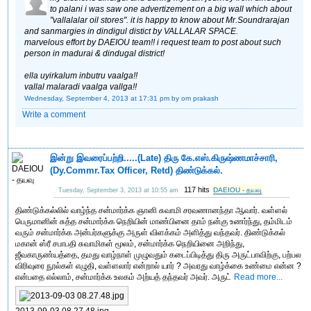
to palani i was saw one advertizement on a big wall which about
"vallalalar oil stores". it is happy to know about Mr.Soundrarajan
and sanmargies in dindigul distict by VALLALAR SPACE.
marvelous effort by DAEIOU team!! i request team to post about such
person in madurai & dindugal district!
ella uyirkalum inbutru vaalga!!
vallal malaradi vaalga vallga!!
Wednesday, September 4, 2013 at 17:31 pm
by om prakash
Write a comment
இன்று இவரைப்பற்றி.....(Late) திரு கே.எஸ்.கிருஷ்ணமாச்சாரி,
(Dy.Commr.Tax Officer, Retd) திண்டுக்கல்.
117 hits
DAEIOU - தயவு
Tuesday, September 3, 2013 at 10:55 am
திண்டுக்கல்லில் வாழ்ந்த சன்மார்க்க ஞானி சுவாமி சரவணானந்தா ஆவார். வள்ளல்
பெருமானின் சுத்த சன்மார்க்க நெறியின் மாண்பினை தாம் நன்கு உணர்ந்து, தம்மிடம்
வரும் சன்மார்க்க அன்பர்களுக்கு அருள் விளக்கம் அளித்து வந்தவர். திண்டுக்கல்
மகான் ஸ்ரீ சபாபதி சுவாமிகள் மூலம், சன்மார்க்க நெறியினை அறிந்து,
ஜீவகாருண்யத்தை, தமது வாழ்நாள் முழுவதும் கடைப்பிடித்து திரு அருட்பாவிற்கு, பற்பல
விரிவுரை நூல்கள் எழுதி, வள்ளலார் என்றால் யார் ? அவரது வாழ்க்கை உண்மை என்ன ?
என்பதை எல்லாம், சன்மார்க்க உலகம் அற்யத் தந்தவர் அவர். அருட்
Read more...
2013-09-03 08.27.48.jpg