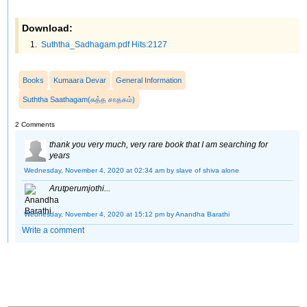
Download:
Suththa_Sadhagam.pdf Hits:2127
Books
Kumaara Devar
General Information
Suththa Saathagam(சுத்த சாதகம்)
2 Comments
thank you very much, very rare book that I am searching for
years
Wednesday, November 4, 2020 at 02:34 am
by slave of shiva alone
Arutperumjothi...
Wednesday, November 4, 2020 at 15:12 pm
by Anandha Barathi
Write a comment