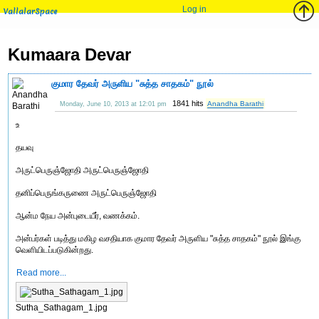
Log in
VallalarSpace
Kumaara Devar
குமார தேவர் அருளிய "சுத்த சாதகம்" நூல்
1841 hits
Anandha Barathi
Monday, June 10, 2013 at 12:01 pm
உ
தயவு
அருட்பெருஞ்ஜோதி அருட்பெருஞ்ஜோதி
தனிப்பெருங்கருணை அருட்பெருஞ்ஜோதி
ஆன்ம நேய அன்புடையீர், வணக்கம்.
அன்பர்கள் படித்து மகிழ வசதியாக குமார தேவர் அருளிய "சுத்த சாதகம்" நூல் இங்கு
வெளியிடப்படுகின்றது.
Read more...
Sutha_Sathagam_1.jpg