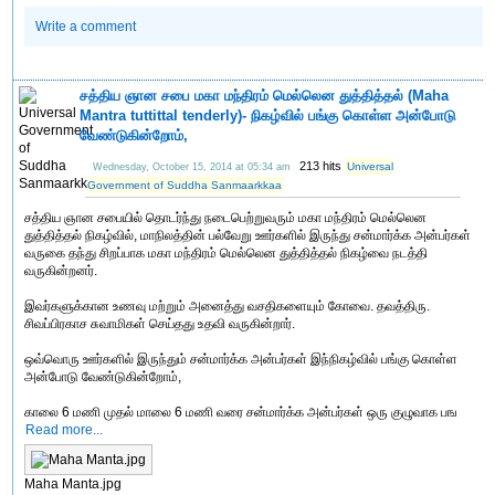
Write a comment
சத்திய ஞான சபை மகா மந்திரம் மெல்லென துத்தித்தல் (Maha
Mantra tuttittal tenderly)- நிகழ்வில் பங்கு கொள்ள அன்போடு
வேண்டுகின்றோம்,
213 hits
Universal
Wednesday, October 15, 2014 at 05:34 am
Government of Suddha Sanmaarkkaa
சத்திய ஞான சபையில் தொடர்ந்து நடைபெற்றுவரும் மகா மந்திரம் மெல்லென
துத்தித்தல் நிகழ்வில், மாநிலத்தின் பல்வேறு ஊர்களில் இருந்து சன்மார்க்க அன்பர்கள்
வருகை தந்து சிறப்பாக மகா மந்திரம் மெல்லென துத்தித்தல் நிகழ்வை நடத்தி
வருகின்றனர்.
இவர்களுக்கான உணவு மற்றும் அனைத்து வசதிகளையும் கோவை. தவத்திரு.
சிவப்பிரகாச சுவாமிகள் செய்தது உதவி வருகின்றார்.
ஒவ்வொரு ஊர்களில் இருந்தும் சன்மார்க்க அன்பர்கள் இந்நிகழ்வில் பங்கு கொள்ள
அன்போடு வேண்டுகின்றோம்,
காலை 6 மணி முதல் மாலை 6 மணி வரை சன்மார்க்க அன்பர்கள் ஒரு குழுவாக பங
Read more...
Maha Manta.jpg