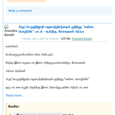
Write a comment
அருட்பெருஞ்ஜோதி மஹாமந்திரத்தைக் குறித்து "கன்னட
மொழியில்" பாடல் - உயர்திரு. கேசவதாஸ் அய்யா
129 hits
Anandha Barathi
Tuesday, July 4, 2017 at 13:28 pm
வணக்கம்,
பெங்களூருசன்மார்க்க சங்க அன்பரும்,
சிறந்த இசை கருநாடாக இசை அறிஞருமானஉயர்திரு. கேசவதாஸ்
அய்யா அவர்கள்
அருட்பெருஞ்ஜோதி மஹாமந்திரத்தைக் குறித்து "கன்னட மொழியில்"
ஒரு பாடலை எழுதி அதற்க்கு இசை அமைத்து தானே அந்தப் பாடலை
Read more...
Audio: