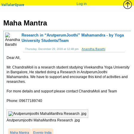
Log in
VallalarSpace
Maha Mantra
Research in “ArutperumJoothi” Mahamandra - by Yoga
University Students/Team
Anandha Barathi
Thursday, December 29, 2016 at 12:48 pm
Dear All,
Mr. ChandraMoli is a research student studying Vivekandha Yoga University
in Bangalore, He started doing a Research in ArutperumJoothi
Mahamandra. We have to support and encourage this kind of activities and
researches.
For more details and support please contact ChandraMoli and Team
Phone: 09677189740
Arutperumjoothi MahaManthra Research .jpg
Maha Mantra
Events-India