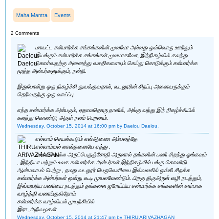
Maha Mantra
Events
2 Comments
மாவட்ட சன்மார்க்க சங்கங்களின் மூலமோ அல்லது ஒவ்வொரு ஊரிலும்
இயங்கும் சன்மார்க்க சங்கங்கள் மூலமாகவோ, இந்நிகழ்வில் கலந்து
கொள்வதற்கு அனைத்து வசதிகளையும் செய்து கொடுக்கும் சன்மார்க்க
மூத்த அன்பர்களுக்கும், நன்றி.
இதுபோன்று ஒரு நிகழ்ச்சி துவக்குவதால், வடலூரின் சிறப்பு அனைவருக்கும்
தெரிவதற்கு ஒரு வாய்ப்பு.
எந்த சன்மார்க்க அன்பரும், ஏதாவதொரு நாளில், அங்கு வந்து இந் நிகழ்ச்சியில்
கலந்து கொண்டு, அருள் நலம் பெறலாம்.
Wednesday, October 15, 2014 at 16:00 pm
by Daeiou Daeiou.
எல்லாம் செயல்கூடும் என்ஆணை அம்பலத்தே
எல்லாம்வல் லான்தனையே ஏத்து .
எல்லாம் வல்ல அருட்பெருஞ்சோதி அருளால் தங்களின் பணி சிறந்து ஓங்கவும்
, இந்தியா மற்றும் உலக சன்மார்க்க அன்பர்கள் இந்நிகழ்வில் பங்கு கொண்டு
ஆன்மலாபம் பெற்று , நமது வடலூர் பெருவெளியை இவ்வுலகில் ஓங்கி சிறக்க
சன்மார்க்க அன்பர்கள் ஒன்று கூடி முயலவேண்டும். பிறகு திருஅருள் வழி நடத்தும்,
இவ்வுயரிய பணியை நடத்தும் தங்களை ஐரோப்பிய சன்மார்க்க சங்ககளின் சார்பாக
வாழ்த்தி வணங்குகிறோம்.
சன்மார்க்க வாழ்வியல் முயற்சியில்
இரா ;அறிவழகன்
Wednesday, October 15, 2014 at 21:47 pm
by THIRU ARIVAZHAGAN