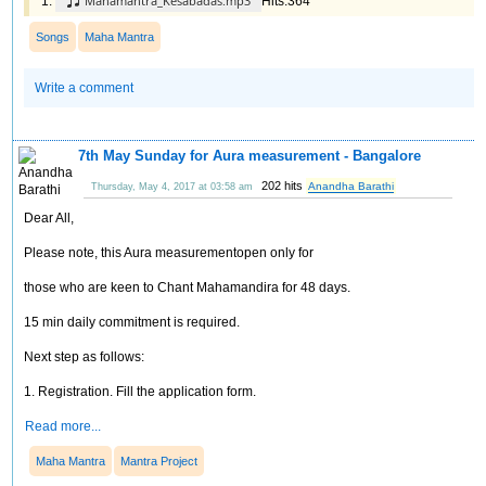
Mahamantra_Kesabadas.mp3
Hits:364
Songs
Maha Mantra
Write a comment
7th May Sunday for Aura measurement - Bangalore
202 hits
Anandha Barathi
Thursday, May 4, 2017 at 03:58 am
Dear All,
Please note, this Aura measurementopen only for
those who are keen to Chant Mahamandira for 48 days.
15 min daily commitment is required.
Next step as follows:
1. Registration. Fill the application form.
Read more...
Maha Mantra
Mantra Project