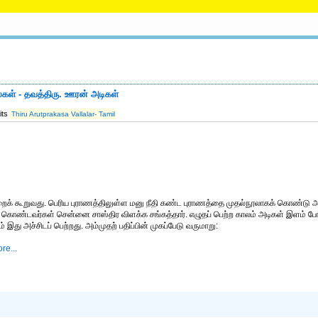
ல்கள் - தவத்திரு. ஊரன் அடிகள்
its
Thiru Arutprakasa Vallalar- Tamil
றைக் கூறுவது. பெரிய புராணத்திலுள்ள மனு நீதி கண்ட புராணத்தை முதல்நூலாகக் கொண்டு
 கொண்டவர்கள் சென்னை சாஸ்திர விளக்க சங்கத்தார். எழுதப் பெற்ற காலம் அடிகள் இளம் ப
இது அச்சிடப் பெற்றது. அம்முதற் பதிப்பின் முகப்பேடு வருமாறு:
re...