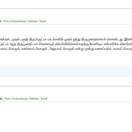
ts
Thiru Arutprakasa Vallalar- Tamil
கின்றன. முதல் பகுதி திருஅருட்பா பாடல்களில் முதல் ஐந்து திருமுறைகளைக் கொண்டது. இர
ுஅருட்பா ஆறு திருமுறைப் பாடல்களையும் விளங்கிக்கொள்வதற்கு வேண்டிய சன்மார்க்க விளக்கங
உபாயப் பொருள், உண்மைப் பொருள், அனுபவப் பொருள் என்று மூன்று வகைப்படும். உபாயப் பொருள
its
Thiru Arutprakasa Vallalar- Tamil