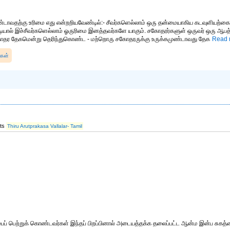
டாவதற்கு உரிமை எது என்றறியவேண்டில்:- சீவர்களெல்லாம் ஒரு தன்மையாகிய கடவுளியற்க
படியால் இச்சீவர்களெல்லாம் ஓருரிமை இனத்தவர்களே யாகும். சகோதரர்களுள் ஒருவர் ஒரு ஆபத
கோதர தேகமென்று தெரிந்துகொண்ட - மற்றொரு சகோதரருக்கு உருக்கமுண்டாவது தேக
Read m
்கள்
its
Thiru Arutprakasa Vallalar- Tamil
றப்பைப் பெற்றுக் கொண்டவர்கள் இந்தப் பிறப்பினால் அடையத்தக்க தலைப்பட்ட ஆன்ம இன்ப சு