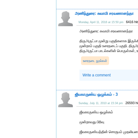
அணிந்துரை: சுவாமி சரவணானந்தா
6416 hi
Monday, April 11, 2016 at 15:50 pm
அணிந்துரை: சுவாமி சரவணானந்தா
திருஅருட்பா மூன்று பகுதிகளாக இருக்
மூன்றாம் பகுதி உரைநடைப் பகுதி. திர
திருஅருட்பா பாடல்களின் பொருள்கள், 
உரைநடை நூல்கள்
Write a comment
ஜீவகாருண்ய ஒழுக்கம் - 3
26593 h
Sunday, July 11, 2010 at 15:34 pm
ஜீவகாருண்ய ஒழுக்கம்
மூன்றாவது பிரிவு
ஜீவகாருண்யத்தின் சொரூபம் முதலியன