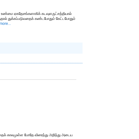
ை உண்மை ஏகதேசங்களாகிக் கடவுளருட்சத்தியால்
்தால் துக்கப்படுவதைக் கண்டபோதும் கேட்டபோதும்
ore...
கத்தைக் காலமுள்ள போதே விரைந்து அறிந்து அடைய