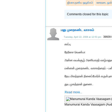
ஜீவகாருண்ய ஒழுக்கம்
உரைநடை நூல
Comments closed for this topic
மனு முறைகண்ட வாசகம்
39939 
Tuesday, April 22, 2008 at 12:53 pm
காப்பு
நேரிசை வெண்பா
அன்ன வயல்சூழ் அணியாரூர் வாழ்மனு
மன்னன் முறைகண்ட வாசகத்தைப் - பன்
நேய மிகத்தான் நினைப்போர்க் கருள்பு
துய முகத்தான் துணை.
Read more...
Manumurai Kanda Vaasagam (Aud