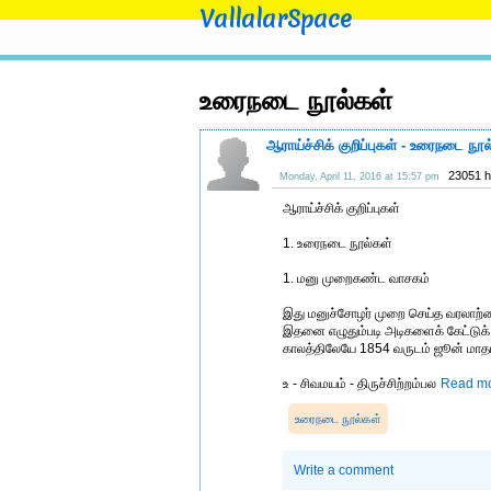
VallalarSpace
உரைநடை நூல்கள்
ஆராய்ச்சிக் குறிப்புகள் - உரைநடை நூ
23051 h
Monday, April 11, 2016 at 15:57 pm
ஆராய்ச்சிக் குறிப்புகள்
1. உரைநடை நூல்கள்
1. மனு முறைகண்ட வாசகம்
இது மனுச்சோழர் முறை செய்த வரலாற்
இதனை எழுதும்படி அடிகளைக் கேட்டுக்
காலத்திலேயே 1854 வருடம் ஜூன் மாதம் 
உ - சிவமயம் - திருச்சிற்றம்பல
Read mo
உரைநடை நூல்கள்
Write a comment