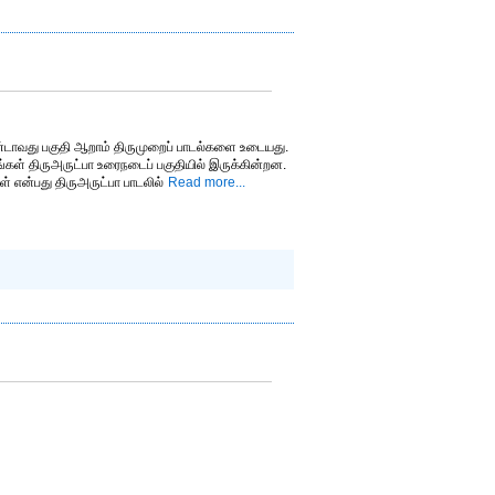
ண்டாவது பகுதி ஆறாம் திருமுறைப் பாடல்களை உடையது.
்கள் திருஅருட்பா உரைநடைப் பகுதியில் இருக்கின்றன.
் என்பது திருஅருட்பா பாடலில்
Read more...