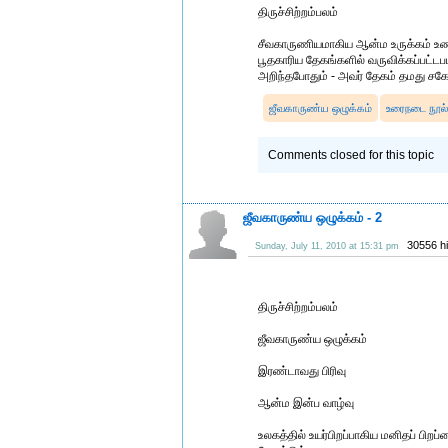
திருச்சிற்றம்பலம்
சீவகாருணியமாகிய ஆன்ம உருக்கம் உண்
பூதகாரிய தேகங்களில் வருவிக்கப்பட்ட
அறிந்தபோதும் - அவர் தேகம் தமது ச
ஜீவகாருண்ய ஒழுக்கம்
உரைநடை நூல
Comments closed for this topic
ஜீவகாருண்ய ஒழுக்கம் - 2
30556 h
Sunday, July 11, 2010 at 15:31 pm
திருச்சிற்றம்பலம்
ஜீவகாருண்ய ஒழுக்கம்
இரண்டாவது பிரிவு
ஆன்ம இன்ப வாழ்வு
உலகத்தில் உயர்பிறப்பாகிய மனிதப் பி