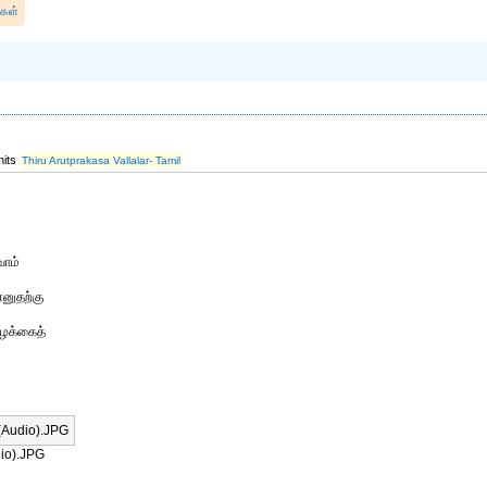
்கள்
hits
Thiru Arutprakasa Vallalar- Tamil
வாம்
னுதற்கு
ழைக்கைத்
io).JPG