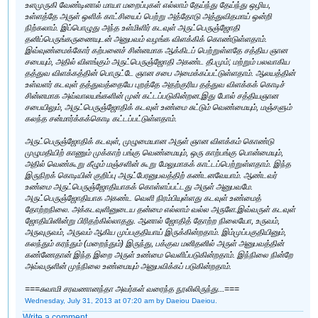
உளமுருகி வேண்டினால் மாயா மறைப்புகள் எல்லாம் தேய்ந்து தேய்ந்து ஒழிய,
உள்ளத்தே அருள் ஒளிக் காட்சியைப் பெற்று அத்தோடு அத்துவிதமாய் ஒன்றி
நிற்கலாம். இப்பொழுது அந்த உள்மிளிர் கடவுள் அருட்பெருஞ்ஜோதி
தனிப்பெருங்கருணையுடன் அனுபவம் வழங்க விளக்கிக் கொண்டுள்ளதாம்.
இவ்வுண்மைக்கோர் கற்பனைச் சின்னமாக ஆக்கிடப் பெற்றுள்ளதே சத்திய ஞான
சபையும், அதில் விளங்கும் அருட்பெருஞ்ஜோதி அகண்ட தீபமும்; மற்றும் பலவாகிய
தத்துவ விளக்கத்தின் பொருட்டே ஞான சபை அமைக்கப்பட்டுள்ளதாம். ஆலயத்தின்
உள்வளர் கடவுள் தத்துவத்தையே புறத்தே அதற்குரிய தத்துவ விளக்கக் கொடிச்
சின்னமாக அவ்வாலயங்களின் முன் கட்டப்படுகின்றன.இது போல் சத்தியஞான
சபையிலும், அருட்பெருஞ்ஜோதிக் கடவுள் உண்மை சுட்டும் வெண்மையும், மஞ்சளும்
கலந்த சன்மார்க்கக்கொடி கட்டப்பட்டுள்ளதாம்.
அருட்பெருஞ்ஜோதிக் கடவுள், முழுமையான அருள் ஞான விளக்கம் கொண்டு
முழுமதியிற் காணும் முக்காற் பங்கு வெண்மையும், ஒரு காற்பங்கு பொன்மையும்,
அதில் வெண்கூறு கீழும் மஞ்சளின் கூறு மேலுமாகக் காட்டப்பெற்றுள்ளதாம். இந்த
இருநிறக் கொடியின் குறிப்பு அருட்பேரனுபவத்திற் கண்டனவேயாம். ஆண்டவர்
உண்மை அருட்பெருஞ்ஜோதியாகக் கொள்ளப்பட்டது அருள் அனுபவமே.
அருட்பெருஞ்ஜோதியாக அகண்ட வெளி நிரம்பியுள்ளது கடவுள் உண்மைத்
தோற்றநிலை. அக்கடவுளினுடைய தன்மை எல்லாம் வல்ல அருளே.இவ்வருள் கடவுள்
ஜோதியினின்று பிரிதற்கில்லாதது. ஆனால் ஜோதித் தோற்ற நிலையோ, உருவம்,
அருவுருவம், அருவம் ஆகிய முப்பகுதியாய் இருக்கின்றதாம். இம்முப்பகுதியினும்,
கலந்தும் கரந்தும் (மறைந்தும்) இருந்து, பக்குவ மனிதனில் அருள் அனுபவத்தின்
கண்ணேதான் இந்த இறை அருள் உண்மை வெளிப்படுகின்றதாம். இந்நிலை நின்றே
அவ்வருளின் முந்நிலை உண்மையும் அனுபவிக்கப் படுகின்றதாம்.
===சுவாமி சரவணானந்தா அவர்கள் வரைந்த நூலிலிருந்து...===
Wednesday, July 31, 2013 at 07:20 am
by Daeiou Daeiou.
Write a comment