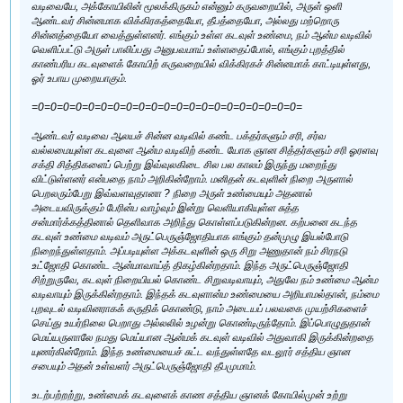
வடிவையே, அக்கோயிலின் மூலக்கிருகம் என்னும் கருவறையில், அருள் ஒளி
ஆண்டவர் சின்னமாக விக்கிரகத்தையோ, தீபத்தையோ, அல்லது மற்றொரு
சின்னத்தையோ வைத்துள்ளனர். எங்கும் உள்ள கடவுள் உண்மை, நம் ஆன்ம வடிவில்
வெளிப்பட்டு அருள் பாலிப்பது அனுபவமாய் உள்ளதைப்போல், எங்கும் புறத்தில்
காண்பரிய கடவுளைக் கோயிற் கருவறையில் விக்கிரகச் சின்னமாக் காட்டியுள்ளது,
ஓர் உபாய முறையாகும்.
=0=0=0=0=0=0=0=0=0=0=0=0=0=0=0=0=0=0=0=0=0=
ஆண்டவர் வடிவை ஆலயச் சின்ன வடிவில் கண்ட பக்தர்களும் சரி, சர்வ
வல்லமையுள்ள கடவுளை ஆன்ம வடிவிற் கண்ட யோக ஞான சித்தர்களும் சரி ஓரளவு
சக்தி சித்திகளைப் பெற்று இவ்வுலகிடை சில பல காலம் இருந்து மறைந்து
விட்டுள்ளனர் என்பதை நாம் அறிகின்றோம். மனிதன் கடவுளின் நிறை அருளால்
பெறலரும்பேறு இவ்வளவுதானா ? நிறை அருள் உண்மையும் அதனால்
அடையவிருக்கும் பேரின்ப வாழ்வும் இன்று வெளியாகியுள்ள சுத்த
சன்மார்க்கத்தினால் தெளிவாக அறிந்து கொள்ளப்படுகின்றன. கற்பனை கடந்த
கடவுள் உண்மை வடிவம் அருட்பெருஞ்ஜோதியாக எங்கும் தன்முழு இயல்போடு
நிறைந்துள்ளதாம். அப்படியுள்ள அக்கடவுளின் ஒரு சிறு அணுதான் நம் சிரநடு
உட்ஜோதி கொண்ட ஆன்மாவாய்த் திகழ்கின்றதாம். இந்த அருட்பெருஞ்ஜோதி
சிற்றுருவே, கடவுள் நிறையியல் கொண்ட சிறுவடிவாயும், அதுவே நம் உண்மை ஆன்ம
வடிவாயும் இருக்கின்றதாம். இந்தக் கடவுளான்ம உண்மையை அறியாமல்தான், நம்மை
புறவுடல் வடிவினராகக் கருதிக் கொண்டு, நாம் அடையப் பலவகை முயற்சிகளைச்
செய்து உயர்நிலை பெறாது அல்லலில் உழன்று கொண்டிருந்தோம். இப்பொழுதுதான்
மெய்யருளாலே நமது மெய்யான ஆன்மக் கடவுள் வடிவில் அதுவாகி இருக்கின்றதை
யுணர்கின்றோம். இந்த உண்மையைச் சுட்ட வந்துள்ளதே வடலூர் சத்திய ஞான
சபையும் அதன் உள்வளர் அருட்பெருஞ்ஜோதி தீபமுமாம்.
உடற்பற்றற்று, உண்மைக் கடவுளைக் காண சத்திய ஞானக் கோயில்முன் உற்று