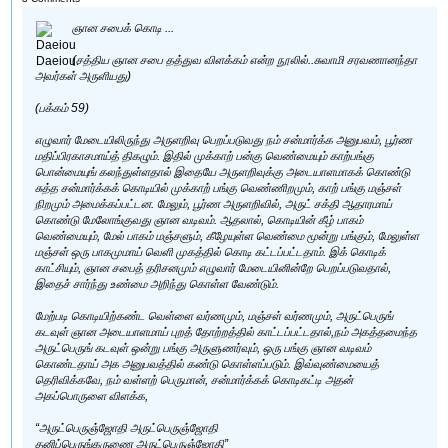
ஞான சபைக் கொடி ...
(சத்திய ஞான சபை தத்துவ விளக்கம் என்ற நூலில்..சுவாமி சரவணானந்தா
அவர்கள் அருளியது)
(பக்கம் 59)
எழுவார் மேடையிலிருந்து அருளறிவு பெறப்படுவது நம் சன்மார்க்க அனுபவம், பூர்ண
மதிப்பிரகாசமாய்த் திகழும். இதில் முக்காற் பன்கு வெண்மையும் காற்பங்கு
பொன்மையுங் கலந்துள்ளதால் இதையே அருளறிவுக்கு அடையாளமாகக் கொண்டு
சுத்த சன்மார்க்கக் கொடியில் முக்காற் பங்கு வெண்ணிறமும், காற் பங்கு மஞ்சள்
நிறமும் அமைக்கப்பட்டன. மேலும், பூர்ண அருளறிவில், அருட் சக்தி ஆதாரமாய்
கொண்டு மேலோங்குவது ஞான வடிவம். ஆதலால், கொடியின் கீழ் பாகம்
வெண்மையும், மேல் பாகம் மஞ்சளும், கீழேயுள்ள வெண்மை மூன்று பங்கும், மேலுள்ள
மஞ்சள் ஒரு பாகமுமாய் வெளி முகத்தில் கொடி கட்டப்பட்டதாம். இக் கொடிக்
காட்சியும், ஞான சபைத் தரிசனமும் எழுவார் மேடையினின்றே பெறப்படுவதால்,
இதைச் சார்ந்து உண்மை அறிந்து கொள்ள வேண்டும்.
மேற்படி கொடியிற்கண்ட வெள்ளை வர்ணமும், மஞ்சள் வர்ணமும், அருட்பெருங்
கடவுள் ஞான அடையாளமாய் புறத் தோற்றத்தில் காட்டப்பட்டதால்,நம் அகத்தமைந்த
அருட்பெருங் கடவுள் ஒன்று பங்கு அருளுணர்வும், ஒரு பங்கு ஞான வடிவம்
கொண்டதாய் அக அனுபவத்தில் கண்டு கொள்ளப்படும். இவ்வுண்மையைத்
தெரிவிக்கவே, நம் வள்ளற் பெருமான், சன்மார்க்கக் கொடிகட்டி அதன்
அகப்பொருளை விளக்க,
“அருட்பெருஞ்ஜோதி அருட்பெருஞ்ஜோதி
தனிப்பெருங்கருணை அருட்பெருஞ்ஜோதி”