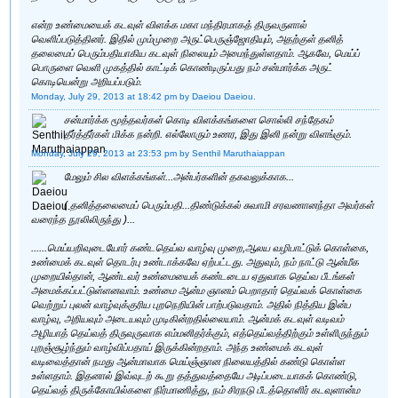
என்ற உண்மையைக் கடவுள் விளக்க மகா மந்திரமாகத் திருவருளால்
வெளிப்படுத்தினர். இதில் மும்முறை அருட்பெருஞ்ஜோதியும், அதற்குள் தனித்
தலைமைப் பெரும்பதியாகிய கடவுள் நிலையும் அமைந்துள்ளதாம். ஆகவே, மெய்ப்
பொருளை வெளி முகத்தில் காட்டிக் கொண்டிருப்பது நம் சன்மார்க்க அருட்
கொடியென்று அறியப்படும்.
Monday, July 29, 2013 at 18:42 pm
by Daeiou Daeiou.
சன்மார்க்க மூத்தவர்கள் கொடி விளக்கங்களை சொல்லி சந்தேகம்
தீர்த்தீர்கள் மிக்க நன்றி. எல்லோரும் உணர, இது இனி நன்று விளங்கும்.
Monday, July 29, 2013 at 23:53 pm
by Senthil Maruthaiappan
மேலும் சில விளக்கங்கள்...அன்பர்களின் தகவலுக்காக...
( தனித்தலைமைப் பெரும்பதி...திண்டுக்கல் சுவாமி சரவணானந்தா அவர்கள்
வரைந்த நூலிலிருந்து )...
......மெய்யறிவுடையோர் கண்டதெய்வ வாழ்வு முறை,ஆலய வழிபாட்டுக் கொள்கை,
உண்மைக் கடவுள் தொடர்பு உண்டாக்கவே ஏற்பட்டது. அதுவும், நம் நாட்டு ஆன்மீக
முறையில்தான், ஆண்டவர் உண்மையைக் கண்டடைய ஏதுவாக தெய்வ பீடங்கள்
அமைக்கப்பட்டுள்ளனவாம். உண்மை ஆன்ம ஞானம் பெறாதார் தெய்வக் கொள்கை
வெற்றுப் புலன் வாழ்வுக்குரிய புறநெறியின் பாற்படுவதாம். அதில் நித்திய இன்ப
வாழ்வு, அறியவும் அடையவும் முடிகின்றதில்லையாம். ஆன்மக் கடவுள் வடிவம்
அழியாத் தெய்வத் திருவுருவாக எம்மனிதர்க்கும், எத்தெய்வத்திற்கும் உள்ளிருந்தும்
புறஞ்சூழ்ந்தும் வாழ்விப்பதாய் இருக்கின்றதாம். அந்த உண்மைக் கடவுள்
வடிவைத்தான் நமது ஆன்மாவாக மெய்ஞ்ஞான நிலையத்தில் கண்டு கொள்ள
உள்ளதாம். இதனால் இவ்வுடற் கூறு தத்துவத்தையே அடிப்படையாகக் கொண்டு,
தெய்வத் திருக்கோயில்களை நிர்மாணித்து, நம் சிரநடு பீடத்தொளிர் கடவுளான்ம