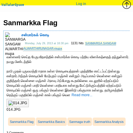
Log in
VallalarSpace
Sanmarkka Flag
சன்மார்கக் கொடி
1131 hits
SANMARGA SANGAM
Monday, July 29, 2013 at 16:30 pm
ALWARTHIRUNAGAR-mupa
வள்ளலார் செய்த பேருபதேசத்தில் சன்மார்க்க கொடி பற்றிய விளக்கத்தைத் தந்துள்ளார்.
நமது பிண்டத்தில்
நாபி முதல் புருவமத்தி ஈறாக உள்ள கொடியைத்தான் புறத்திலே காட்டப்பட்டுள்ளது
என்றார்.அந்தக் கொடியின் மேற்புறம் மஞ்சள் என்றும் அடிப்பாகம் வெள்ளை என்றும்
குறித்தார்.வெள்ளை மஞ்சள் அளவு அப்போது கூறவில்லை. வடலூரில் ஏற்றப்படும்
கொடியில் மஞ்சள் பாதி வெள்ளை பாதியாக உள்ளது.மேட்டுக்குப்பத்தில் ஏற்றப்படும்
கொடியில் மஞ்சள் ஒரு பங்கும் வெள்ளை இரண்டு பங்குமாக உள்ளது. தமிழகத்தின்
தெற்குப் பகுதியில் மஞ்சள் கால் பங்கும் வெள
Read more...
014.JPG
Sanmarkka Flag
Sanmarkka Basics
Sanmaga truth
Sanmarkka Analysis
3 Comments