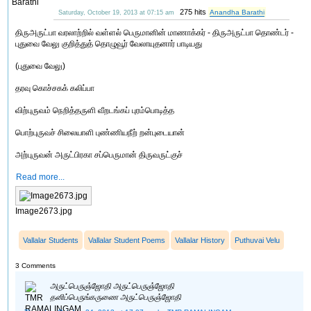
275 hits
Anandha Barathi
Saturday, October 19, 2013 at 07:15 am
திருஅருட்பா வரலாற்றில் வள்ளல் பெருமானின் மாணாக்கர் - திருஅருட்பா தொண்டர் -
புதுவை வேலு குறித்துத் தொழுவூர் வேலாயுதனார் பாடியது
(புதுவை வேலு)
தரவு கொச்சகக் கலிப்பா
விற்புருவம் நெறித்தருளி வீறடங்கப் புரம்பொடித்த
பொற்புருவச் சிலையாளி புண்ணியநீற் றன்புடையான்
அற்புருவன் அருட்பிரகா சப்பெருமான் திருவருட்குச்
Read more...
Image2673.jpg
Vallalar Students
Vallalar Student Poems
Vallalar History
Puthuvai Velu
3 Comments
அருட்பெருஞ்ஜோதி அருட்பெருஞ்ஜோதி
தனிப்பெருங்கருணை அருட்பெருஞ்ஜோதி