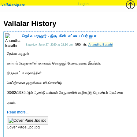
Log in
VallalarSpace
Vallalar History
தெய்வ மருதூர் - திரு. சீனி. சட்டையப்பர் ஐயா
565 hits
Anandha Barathi
Saturday, June 27, 2020 at 02:10 am
தெய்வ மருதூர்
வள்ளல் பெருமானின் மாணவர் தொழுவூர் வேலாயுதனார் இயற்றிய
திருவருட்பா வரலாற்றின்
செய்திகளை முதன்மையாக் கொண்டு
03/02/1985 ஆம் ஆண்டு வள்ளல் பெருமானின் வழிவழித் தொண்டர் அண்ணா
புலவர்.
Read more...
Cover Page.Jpg.jpg