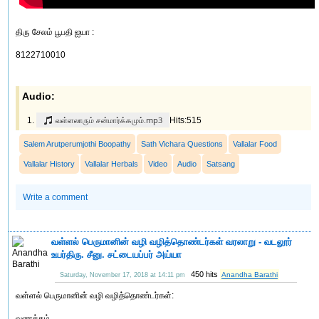
திரு சேலம் பூபதி ஐயா :
8122710010
Audio:
வள்ளலாரும் சன்மார்க்கமும்.mp3
Hits:515
Salem Arutperumjothi Boopathy
Sath Vichara Questions
Vallalar Food
Vallalar History
Vallalar Herbals
Video
Audio
Satsang
Write a comment
வள்ளல் பெருமானின் வழி வழித்தொண்டர்கள் வரலாறு - வடலூர்
உயர்திரு. சீனு. சட்டையப்பர் அய்யா
450 hits
Anandha Barathi
Saturday, November 17, 2018 at 14:11 pm
வள்ளல் பெருமானின் வழி வழித்தொண்டர்கள்:
வணக்கம்,