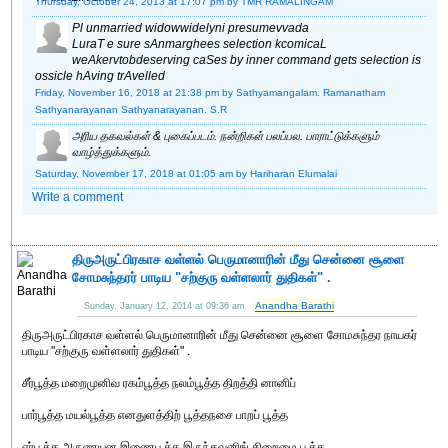
Thursday, October 24, 2013 at 17:07 pm
by TMR RAMALINGAM
Pl unmarried widowwidelyni presumevvada
LuraT e sure sAnmarghees selection kcomicaL
weAkervtobdeserving caSes by inner command gets selection is
ossicle hAving trAvelled
Friday, November 16, 2018 at 21:38 pm
by Sathyamangalam. Ramanatham
Sathyanarayanan Sathyanarayanan. S.R
அரிய தகவல்கள் & புகைப்படம். நன்றிகள் பலப்பல. பாராட்டுக்களும்
வாழ்த்துக்களும்.
Saturday, November 17, 2018 at 01:05 am
by Hariharan Elumalai
Write a comment
திருஅருட்பிரகாச வள்ளல் பெருமானாரின் மீது சென்னை சூளை
சோமசுந்தரர் பாடிய "சற்குரு வள்ளலார் துதிகள்" .
Anandha Barathi
Sunday, January 12, 2014 at 09:36 am
திருஅருட்பிரகாச வள்ளல் பெருமானாரின் மீது சென்னை சூளை சோமசுந்தர நாயகர்
பாடிய "சற்குரு வள்ளலார் துதிகள்" .
சீர்பூத்த மறைமுனிவ ரகம்பூத்த நலம்பூத்த திறத்தி னானிப்
பார்பூத்த மயல்பூத்த எனதுளத்திற் பூத்தநசை பாறப் பூத்த
ஏர்பூத்த அருணயன இணைபூத்த இருந்தவனிங் கிறைமை பூத்த