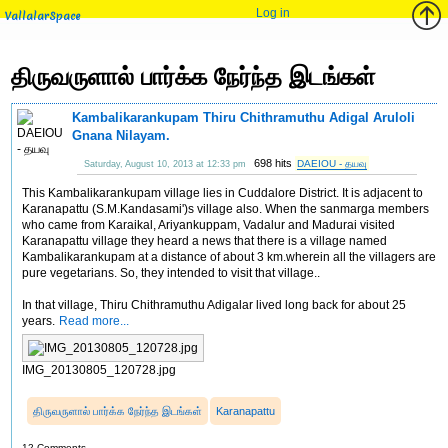
Log in
VallalarSpace
திருவருளால் பார்க்க நேர்ந்த இடங்கள்
Kambalikarankupam Thiru Chithramuthu Adigal Aruloli
Gnana Nilayam.
698 hits
DAEIOU - தயவு
Saturday, August 10, 2013 at 12:33 pm
This Kambalikarankupam village lies in Cuddalore District. It is adjacent to
Karanapattu (S.M.Kandasami')s village also. When the sanmarga members
who came from Karaikal, Ariyankuppam, Vadalur and Madurai visited
Karanapattu village they heard a news that there is a village named
Kambalikarankupam at a distance of about 3 km.wherein all the villagers are
pure vegetarians. So, they intended to visit that village..
In that village, Thiru Chithramuthu Adigalar lived long back for about 25
years.
Read more...
IMG_20130805_120728.jpg
திருவருளால் பார்க்க நேர்ந்த இடங்கள்
Karanapattu
12 Comments