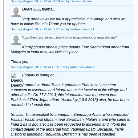
Sunday, August 18, 2013 at 04:29 am
by Daeiou Daeiou.
Dears தயவு teams...
Very good news,we must appreciative this village and also we
have to follow like this.Thank you for updater.
Sunday, August 18, 2013 at 07:01 am
by krishnamoorthy L
"புதுக்கோட்டை மாவட்டத்தில் உள்ள வாடிமனைப்பட்டி என்ற கிராமம்"
Kindly please update place details. Few Sanmarkam anber from
Malaysia at India now, will visit this place.
Thank you.
Sunday, August 18, 2013 at 12:11 pm
by Indranx Avataram
Enquiry is going on ...
Arutpa Avadhani Thiru Jeganathan Pudukottai has been
contacted to ascertain and inform.about the location of the village and
other details. On 17.8.2013, this information was requested from
Pudukottai Thiru Jeganathan..Yesterday (18.8.2013) also, he has been
reminded to furnish this.
So also, Thiruvanaikoil Shanmugam, Sanmarga Anbar who conducted
Vallalar Vaazhviyal Mugam near Seramban, Malaysia and who came to
India 2 days ago also bas been requested to ascertain and inform the
contact details of the anbargal from Vadimanaipatti. Because, Trichy
District is adjoining Pudukottai District (He has been requested