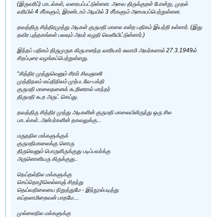
(இருவரிப்) பாடல்கள், வரையப்பட்டுள்ளன. அவை திருக்குறள் போன்று, முதல்
வரியில் 4 சீர்களும், இரண்டாம் அடியில் 3 சீர்களும் அமையப்பெற்றுள்ளன.
தவத்திரு சித்திரமுத்து அடிகள் குருமதி மாலை என்ற பதிகம் இயற்றி உள்ளார். (இது
தவிர புத்தகங்கள் பலவும் அவர் எழுதி வெளியிட்டுள்ளார்.)
இந்தப் பதிகம் திருமுருக கிருபானந்த வாரியார் சுவாமி அவர்களால் 27.3.1949ல்
சிறப்புரை வழங்கப்பெற்றுள்ளது.
“சித்திர முத்துவெனும் சீரார் சிவஞானி
முத்திநலம் எய்திநிலம் முற்படவே-பக்தி
குருமதி மாலைதனைக் கூறினரால் மாந்தர்
திருமதி கூற அருட் செய்து.
தவத்திரு சித்திர முத்து அடிகளின் குருமதி மாலையிலிருந்து ஒரு சில
பாடல்கள்..அன்பர்களின் தகவலுக்கு...
மருதநில மக்களுக்குக்
குருமதிமாலைக்கு ளொரு
திருவெனும் பொருளிருக்குது படிப்பவர்க்கு
அருளொளியரு கிருக்குது..
நெய்தல்நில மக்களுக்கு
செய்தொழிலெல்லாஞ் சிறந்து
தெய்வநிலையை நிறுத்துமே - இந்நூல்படித்து
எய்தலாமிறைவன் பாதமே....
முல்லைநில மக்களுக்கு