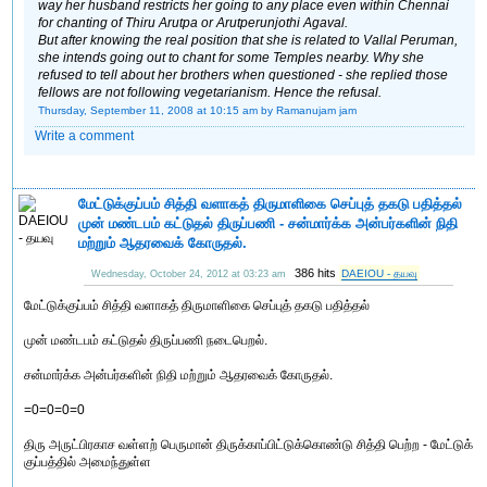
way her husband restricts her going to any place even within Chennai
for chanting of Thiru Arutpa or Arutperunjothi Agaval.
But after knowing the real position that she is related to Vallal Peruman,
she intends going out to chant for some Temples nearby. Why she
refused to tell about her brothers when questioned - she replied those
fellows are not following vegetarianism. Hence the refusal.
Thursday, September 11, 2008 at 10:15 am
by Ramanujam jam
Write a comment
மேட்டுக்குப்பம் சித்தி வளாகத் திருமாளிகை செப்புத் தகடு பதித்தல்
முன் மண்டபம் கட்டுதல் திருப்பணி - சன்மார்க்க அன்பர்களின் நிதி
மற்றும் ஆதரவைக் கோருதல்.
386 hits
DAEIOU - தயவு
Wednesday, October 24, 2012 at 03:23 am
மேட்டுக்குப்பம் சித்தி வளாகத் திருமாளிகை செப்புத் தகடு பதித்தல்
முன் மண்டபம் கட்டுதல் திருப்பணி நடைபெறல்.
சன்மார்க்க அன்பர்களின் நிதி மற்றும் ஆதரவைக் கோருதல்.
=0=0=0=0
திரு அருட்பிரகாச வள்ளற் பெருமான் திருக்காப்பிட்டுக்கொண்டு சித்தி பெற்ற - மேட்டுக்
குப்பத்தில் அமைந்துள்ள