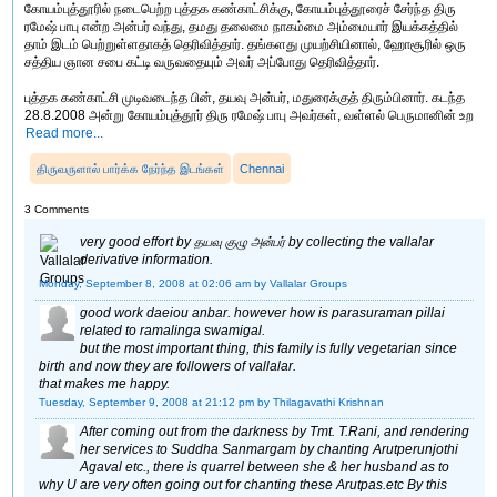
கோயம்புத்தூரில் நடைபெற்ற புத்தக கண்காட்சிக்கு, கோயம்புத்தூரைச் சேர்ந்த திரு
ரமேஷ் பாபு என்ற அன்பர் வந்து, தமது தலைமை நாகம்மை அம்மையார் இயக்கத்தில்
தாம் இடம் பெற்றுள்ளதாகத் தெரிவித்தார். தங்களது முயற்சியினால், ஹோசூரில் ஒரு
சத்திய ஞான சபை கட்டி வருவதையும் அவர் அப்போது தெரிவித்தார்.
புத்தக கண்காட்சி முடிவடைந்த பின், தயவு அன்பர், மதுரைக்குத் திரும்பினார். கடந்த
28.8.2008 அன்று கோயம்புத்தூர் திரு ரமேஷ் பாபு அவர்கள், வள்ளல் பெருமானின் உற
Read more...
திருவருளால் பார்க்க நேர்ந்த இடங்கள்
Chennai
3 Comments
very good effort by தயவு குழு அன்பர் by collecting the vallalar
derivative information.
Monday, September 8, 2008 at 02:06 am
by Vallalar Groups
good work daeiou anbar. however how is parasuraman pillai
related to ramalinga swamigal.
but the most important thing, this family is fully vegetarian since
birth and now they are followers of vallalar.
that makes me happy.
Tuesday, September 9, 2008 at 21:12 pm
by Thilagavathi Krishnan
After coming out from the darkness by Tmt. T.Rani, and rendering
her services to Suddha Sanmargam by chanting Arutperunjothi
Agaval etc., there is quarrel between she & her husband as to
why U are very often going out for chanting these Arutpas.etc By this