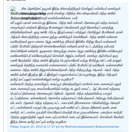
சில ஆண்டுகட்குமுன் இந்த கிராமத்திற்குச் செல்லும் பாக்கியம் எனக்குக்
கிடைத்தது.அங்கு நான் சென்று அறிந்த சில விஷயங்கள்.அந்த ஊரில்
யாரும் ஆடு ,கோழி வளர்க்கவில்லை. யார்
வீட்டிலும் புலால் சமைப்பது இல்லை. அந்த ஊர் மக்கள் அனைவரும் சுத்த சைவம்.
உழைக்கும் மாடுகள் இறந்து போனாலும் அவற்றைக் குழி தோண்டிப் புதைத்து
விடுகின்றார்கள். ஒரு ஊரே அப்படி இருப்பதைப் பார்த்துப் பிரமித்துப் போனேன். நான்
அந்தக் கிராமத்திற்கு மாலை ஐந்து மணிக்குச் சென்றேன். அந்த ஊரில் என்னை
வரவேற்றவர் ஐயா மாலை ஆறு மணிக்கு நீங்கள் இங்கே சிறிது நேரம் வள்ளலார்
பற்றிப் பேசிவிட்டுத்தான் செல்லவேண்டும் என்றார்.நான் கூட்டத்திற்கு ஏற்பாடு
செய்கிறேன் என்றார். ஒருவரை அழைத்து மாலை ஆறு மணிக்கு இங்கே எல்லோரும்
வரவேண்டும்.நீ எல்லோருக்கும் சொல்லி அனுப்பு என்றார். எனக்கு ஆச்சர்யம் ஒரு
மணி நேரத்தில் அந்த ஊரில் இருந்த பெரும்பாலோர் வந்து சேர்ந்து விட்டனர்.நானும்
எனக்குத் தெரிந்த வரையில் வள்ளலாரைப் பற்றிப் பேசிவிட்டு வந்தேன். வள்ளலாரின்
கனவை அந்த ஊரில் நிஜமாக்கினவர்தான் அந்த சித்ரமுத்து அடிகள். அவர் அந்த
ஊரில் தங்கி இருந்த இடம் இன்றும் பாதுகாக்கப்பட்டு வருகிறது. இந்த அற்புதம்
தமிழ் நாட்டிலும் உலகெங்கிலும் என்று வருமோ?
வள்ளலார் பிறந்த நாளன்றும், தைப்பூச தினத்தன்றும் மாமிசக் கடைகளையும் மதுக்
கடைகளையும் மூடி வைக்கவேண்டும் என்று கடலூர் மாவட்ட ஆட்சியாளர் உத்தரவு
பெறப்பட்டுள்ளதை அனைவரும் அறிவர். ஆனால் அந்த உத்தரவின்படி யாரும்
நடப்பதில்லை. ஏனென்றால் அரசாங்க உத்தரவைப் பின்பற்றலாம் அல்லது பின்பற்றாமல்
விடலாம். ஆனால் அந்த உத்தரவு சட்ட சபையில் தீர்மானமாக அங்கீகரித்து அதைச்
சட்டமாக்கினால் யாரும் மீற முடியாது.ஏன் எனில் சட்டத்தை மீறினால் தண்டனை
உண்டு. சட்டமாக்க முயற்சி செய்தோம்.வெற்றி பெற முடியவில்லை. மகாத்மா காந்தி
பிறந்த குஜராத்தில் மதுக் கடையும்,மாமிசக் கடையும் இல்லையாம். சொல்லக் கேள்வி.
இந்த நிலை தமிழ் நாட்டில் என்று வருமோ.
Friday, August 16, 2013 at 17:37 pm
by Muthukumaaraswamy Balasubramanian