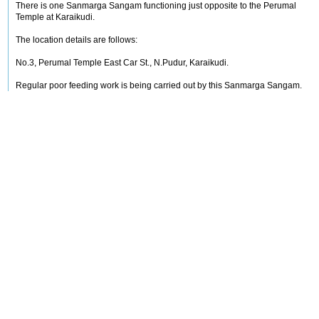
There is one Sanmarga Sangam functioning just opposite to the Perumal
Temple at Karaikudi.
The location details are follows:
No.3, Perumal Temple East Car St., N.Pudur, Karaikudi.
Regular poor feeding work is being carried out by this Sanmarga Sangam.
157.JPG
திருவருளால் பார்க்க நேர்ந்த இடங்கள்
Write a comment
28.8.2011 காரைக்கால் நேருநகர் 6வது தெருவில் இயங்கி வரும் ஏக
ஜோதி ஞான சபையின் செயல்பாடுகள்.
DAEIOU - தயவு
Wednesday, August 31, 2011 at 03:11 am
28.8.2011 காரைக்கால் நேருநகர் 6வது தெருவில் இயங்கி வரும் ஏக ஜோதி ஞான
சபையின் செயல்பாடுகள்.