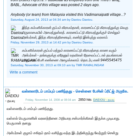
BABL, Advocate of this village was posted 2 days ago.
Anybody (or team) from Malaysia visited this Vadimanaipatti village...?
Saturday, August 24, 2013 at 04:34 am
by Daeiou Daeiou.
இந்த கம்பளிக்காரன் குப்பம் கிராமம்தான், காரணப்பட்டு கிராமத்துக்கு வெகு
அருகாமையில் அமைந்துள்ளத். காரணப்பட்டு கிராமத்துக்குச் செல்லும்
அன்பர்கள், இந்த கிராமத்தினையும், கண்டு இன்புற்று வரலாம்.
Friday, November 29, 2013 at 14:42 pm
by Daeiou Daeiou.
கம்பளிக்காரன் குப்பம் மற்றும் காரணப்பட்டு கிராமத்தை காண வரும்
அன்பர்கள் - தங்களுக்கு ஏதேனும் உதவிகள் தேவைப்பட்டால் தயங்காமல்
எமது கைப்பேசி எண்ணை அழைக்கலாம். தொடர்பு எண் 9445545475
Saturday, November 30, 2013 at 09:10 am
by TMR RAMALINGAM
Write a comment
வள்ளலாரிடம் பாம்பும் பணிந்தது - சென்னை பேசின் ப்ரிட்ஜ் அருகே.
2850 hits
DAEIOU - தயவு
Friday, November 14, 2008 at 08:04 am
வள்ளலாரிடம் பாம்பும் பணிந்தது.
வள்ளல் பெருமானின் வரலாற்றினை அறியாத சன்மார்க்கிகள் இருக்க முடியாது.
பெருமான் தனது
அன்பர்கள் குழாம் சகிதம் தாம் வசித்து வந்த இடத்திலிருந்து வேற்றூர் சென்று