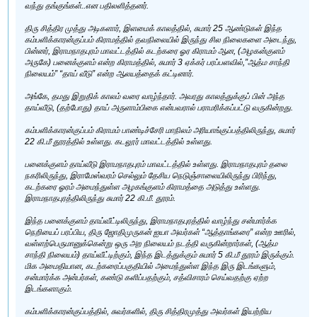
வந்து தங்குங்கள்..என பதிலளித்தனர்.
திரு சித்திர முத்து அடிகளார், இளமைக் காலத்தில், சுமார் 25 ஆண்டுகள் இந்த
கம்பளிக்காரன்குப்பம் கிராமத்தில் தவநிலையில் இருந்து சில நிலைகளை அடைந்து,
பின்னர், இராமநாதபுரம் மாவட்டத்தில் கடற்கரை ஓர கிராமம் ஆன, (அழகன்குளம்
அருகே) பனைக்குளம் என்ற கிராமத்தில், சுமார் 3 ஏக்கர் பரப்பளவில்,”ஆத்ம சாந்தி
நிலையம்” “தாய் வீடு” என்ற ஆலயத்தைக் கட்டினார்.
அங்கே, தமது இறுதிக் காலம் வரை வாழ்ந்தார். அவரது காலத்துக்குப் பின் அந்த
தாய்வீடு, (தற்போது) தாய் அருளாம்பிகை என்பவரால் பராமரிக்கப்பட்டு வருகின்றது.
கம்பளிக்காரன்குப்பம் கிராமம் பாண்டிச்சேரி மாநிலம் அரியாங்குப்பத்திலிருந்து, சுமார்
22 கி.மீ தூரத்தில் உள்ளது. கடலூர் மாவட்டத்தில் உள்ளது.
பனைக்குளம் தாய்வீடு இராமநாதபுரம் மாவட்டத்தில் உள்ளது. இராமநாதபுரம் தலை
நகரிலிருந்து, இராமேஸ்வரம் செல்லும் தேசிய நெடுஞ்சாலையிலிருந்து பிரிந்து,
கடற்கரை ஓரம் அமைந்துள்ள அழகங்குளம் கிராமத்தை அடுத்து உள்ளது.
இராமநாதபுரத்திலிருந்து சுமார் 22 கி.மீ. தூரம்.
இந்த பனைக்குளம் தாய்வீட்டிலிருந்து, இராமநாதபுரத்தில் வாழ்ந்து சன்மார்க்க
நெறியைப் பரப்பிய, திரு ஜோதிமுருகன் ஐயா அவர்கள் “ஆத்தாங்கரை” என்ற ஊரில்,
வள்ளற்பெருமானுக்கென்று ஒரு அற நிலையம் நடத்தி வருகின்றார்கள், (ஆத்ம
சாந்தி நிலையம்) தாய்வீட்டிற்கும், இந்த இடத்துக்கும் சுமார் 5 கி.மீ தூரம் இருக்கும்.
மிக அமைதியான, கடற்கரைப்பகுதியில் அமைந்துள்ள இந்த இரு இடங்களும்,
சன்மார்க்க அன்பர்கள், கண்டு களிப்பதற்கும், சத்விசாரம் செய்வதற்கு ஏற்ற
இடங்களாகும்.
கம்பளிக்காரன்குப்பத்தில், சுவர்களில், திரு சித்திரமுத்து அவர்கள் இயற்றிய