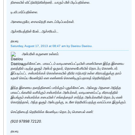
நிலையில் விட்டுவிடுகின்றனர்.. யாரும் மீன் பிடிப்பதில்லை.
டி.வி.பார்ப்பதில்லை.
அனைவருமே, சைவநெறி கடைப்பிடிப்பவர்கள்.
ஆச்சரியத்தின் மேல்...ஆச்சரியம்...
தயவு.
Saturday, August 17, 2013 at 08:47 am
by Daeiou Daeiou.
அன்பரின் கருணை உள்ளம்.
புதுக்கோட்டை மாவட்டம் வாடிமனைப்பட்டியின் மாண்பினை இந்த இணைய
தளத்தில் படித்த ஓசூர் அன்பர் ஒருவர், தொலைபேசியில் தொடர்பு கொண்டார்.
இப்படிப்பட்ட சன்மார்க்கக் கொள்கையில் தீவிர ஈடுபாடு உள்ள கிராமத்துக்கு தாம்
உதவி செய்ய வேண்டும் என எண்ணங் கொண்டிருப்பதாகத் தெரிவித்தார்.
இந்த இணைய தளத்தினைப் பார்க்கும் புதுக்கோட்டை அல்லது அதனை அடுத்த
மாவட்டங்களில் வசிக்கும் சன்மார்க்க அன்பர்கள், வாடிமனைப்பட்டி கிராமத்தில்
இயங்கும் சன்மார்க்க சபையின் / சங்கத்தைச் சார்ந்த அன்பர்களின் தொடர்பு எண்
கொடுத்தால், அந்த ஓசூர் அன்பருக்கு, உடனே தெரிவிப்பதற்கு வாய்ப்பாக இருக்கும்.
செய்தியைத் தெரிவிக்க வேண்டிய தொடர்பு மொபைல் எண்:
(910 97898 72120.
தயவு.