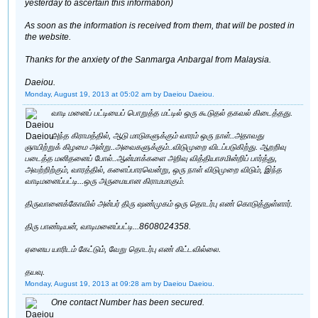
yesterday to ascertain this information)
As soon as the information is received from them, that will be posted in
the website.
Thanks for the anxiety of the Sanmarga Anbargal from Malaysia.
Daeiou.
Monday, August 19, 2013 at 05:02 am
by Daeiou Daeiou.
வாடி மனைப் பட்டியைப் பொறுத்த மட்டில் ஒரு கூடுதல் தகவல் கிடைத்தது.
அந்த கிராமத்தில், ஆடு மாடுகளுக்கும் வாரம் ஒரு நாள்..அதாவது
ஞாயிற்றுக் கிழமை அன்று..அவைகளுக்கும்..விடுமுறை விடப்படுகிற்து. ஆறறிவு
படைத்த மனிதனைப் போல்..ஆன்மாக்களை அறிவு வித்தியாசமின்றிப் பார்த்து,
அவற்றிற்கும், வாரத்தில், களைப்பாரவென்று, ஒரு நாள் விடுமுறை விடும், இந்த
வாடிமனைப்பட்டி...ஒரு அருமையான கிராமமாகும்.
திருவானைக்கோவில் அன்பர் திரு ஷண்முகம் ஒரு தொடர்பு எண் கொடுத்துள்ளார்.
திரு பாண்டியன், வாடிமனைப்பட்டி...8608024358.
ஏனைய யாரிடம் கேட்டும், வேறு தொடர்பு எண் கிட்டவில்லை.
தயவு.
Monday, August 19, 2013 at 09:28 am
by Daeiou Daeiou.
One contact Number has been secured.