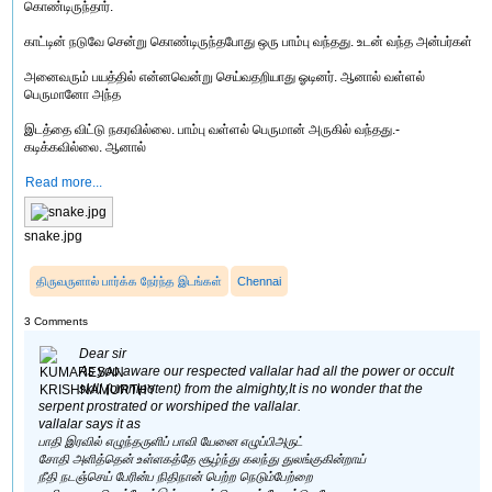
கொண்டிருந்தார்.
காட்டின் நடுவே சென்று கொண்டிருந்தபோது ஒரு பாம்பு வந்தது. உடன் வந்த அன்பர்கள்
அனைவரும் பயத்தில் என்னவென்று செய்வதறியாது ஓடினர். ஆனால் வள்ளல்
பெருமானோ அந்த
இடத்தை விட்டு நகரவில்லை. பாம்பு வள்ளல் பெருமான் அருகில் வந்தது.-
கடிக்கவில்லை. ஆனால்
Read more...
snake.jpg
திருவருளால் பார்க்க நேர்ந்த இடங்கள்
Chennai
3 Comments
Dear sir
As you aware our respected vallalar had all the power or occult
skill (omnipotent) from the almighty,It is no wonder that the
serpent prostrated or worshiped the vallalar.
vallalar says it as
பாதி இரவில் எழுந்தருளிப் பாவி யேனை எழுப்பிஅருட்
சோதி அளித்தென் உள்ளகத்தே சூழ்ந்து கலந்து துலங்குகின்றாய்
நீதி நடஞ்செய் பேரின்ப நிதிநான் பெற்ற நெடும்பேற்றை