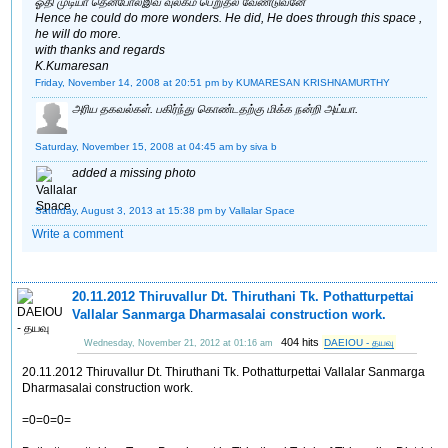
ஓதி முடியா தென்போல்இவ் வுலகம் பெறுதல் வேண்டுவனே
Hence he could do more wonders. He did, He does through this space ,
he will do more.
with thanks and regards
K.Kumaresan
Friday, November 14, 2008 at 20:51 pm
by KUMARESAN KRISHNAMURTHY
அரிய தகவல்கள். பகிர்ந்து கொண்டதற்கு மிக்க நன்றி அய்யா.
Saturday, November 15, 2008 at 04:45 am
by siva b
added a missing photo
Saturday, August 3, 2013 at 15:38 pm
by Vallalar Space
Write a comment
20.11.2012 Thiruvallur Dt. Thiruthani Tk. Pothatturpettai
Vallalar Sanmarga Dharmasalai construction work.
404 hits
DAEIOU - தயவு
Wednesday, November 21, 2012 at 01:16 am
20.11.2012 Thiruvallur Dt. Thiruthani Tk. Pothatturpettai Vallalar Sanmarga
Dharmasalai construction work.
=0=0=0=