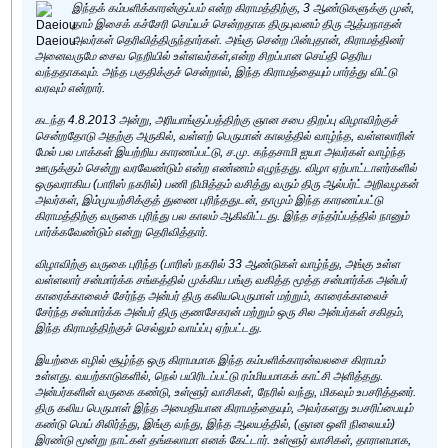
இந்தக் கம்பளிக்காரன்குப்பம் என்ற கிராமத்திற்கு, 3 ஆண்டுகளுக்கு முன்,
தாம் இசைக் கச்சேரி செய்யச் சென்றதாக திருபுவனம் திரு ஆத்மநாதன்
அவர்கள் தெரிவித்திருந்தார்கள். அங்கு சென்ற பின்புதான், கிராமத்தினர்
அனைவருமே சைவ நெறியில் உள்ளவர்கள்,என்ற சிறப்பான செய்தி தெரிய
வந்ததாகவும். அந்த பகுதிக்குச் சென்றால், இந்த கிராமத்தையும் பார்த்து விட்டு
வரவும் என்றார்.
கடந்த 4.8.2013 அன்று, அரியாங்குப்பத்திற்கு ஞான சபை திறப்பு விழாவிற்குச்
சென்றதோடு அதற்கு அருகில், வள்ளற் பெருமான் காலத்தில் வாழ்ந்த, வள்ளலாரின்
மேல் பல பாக்கள் இயற்றிய காரணப்பட்டு, ச.மு. கந்தசாமி ஐயா அவர்கள் வாழ்ந்த
ஊருக்கும் சென்று வரவேண்டும் என்ற எண்ணம் எழுந்தது. விழா ஏற்பாட்டாளர்களில்
ஒருவராகிய (பாரிஸ் நகரில்) பணி நிமித்தம் வசித்து வரும் திரு ஆல்பர்ட் அறிவழகன்
அவர்கள், இம்முயற்சிக்குத் துணை புரிந்ததுடன், தாமும் இந்த காரணப்பட்டு
கிராமத்திற்கு வருகை புரிந்து பல காலம் ஆகிவிட்டது. இந்த சந்தர்ப்பத்தில் நானும்
பார்க்கவேண்டும் என்று தெரிவித்தார்.
விழாவிற்கு வருகை புரிந்த (பாரிஸ் நகரில் 33 ஆண்டுகள் வாழ்ந்து, அங்கு உள்ள
வள்ளலார் சன்மார்க்க சங்கத்தில் முக்கிய பங்கு வகித்த மூத்த சன்மார்க்க அன்பர்
காரைக்காலைச் சேர்ந்த அன்பர் திரு கலியபெருமாள் மற்றும், காரைக்காலைச்
சேர்ந்த சன்மார்க்க அன்பர் திரு குணசேகரன் மற்றும் ஒரு சில அன்பர்கள் சகிதம்,
இந்த கிராமத்திற்குச் செல்லும் வாய்ப்பு ஏற்பட்டது.
இயற்கை எழில் சூழ்ந்த ஒரு கிராமமாக இந்த கம்பளிக்காரன்வலசை கிராமம்
உள்ளது. வயற்காடுகளில், நெல் பயிரிடப்பட்டு ரம்மியமாகக் காட்சி அளித்தது.
அன்பர்களின் வருகை கண்டு, உள்ளூர் வாசிகள், நேரில் வந்து, மிகவும் உபசரித்தனர்.
திரு கலிய பெருமாள் இந்த அமைதியான கிராமத்தையும், அவர்களது உபசரிப்பையும்
கண்டு மெய் சிலிர்த்து, இங்கு வந்து, இந்த ஆலயத்தில், (ஞான ஒளி நிலையம்)
இரண்டு மூன்று நாட்கள் தங்கலாமா எனக் கேட்டார். உள்ளூர் வாசிகள், தாராளமாக,