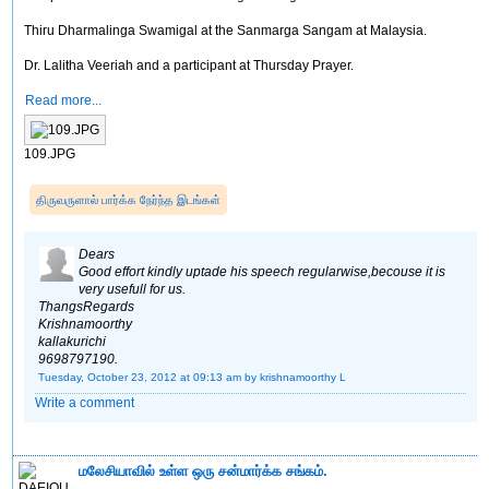
Thiru Dharmalinga Swamigal at the Sanmarga Sangam at Malaysia.
Dr. Lalitha Veeriah and a participant at Thursday Prayer.
Read more...
109.JPG
திருவருளால் பார்க்க நேர்ந்த இடங்கள்
Dears
Good effort kindly uptade his speech regularwise,becouse it is
very usefull for us.
ThangsRegards
Krishnamoorthy
kallakurichi
9698797190.
Tuesday, October 23, 2012 at 09:13 am
by krishnamoorthy L
Write a comment
மலேசியாவில் உள்ள ஒரு சன்மார்க்க சங்கம்.