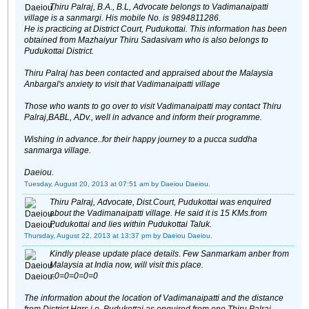
Thiru Palraj, B.A., B.L, Advocate belongs to Vadimanaipatti
village is a sanmargi. His mobile No. is 9894811286.
He is practicing at District Court, Pudukottai. This information has been
obtained from Mazhaiyur Thiru Sadasivam who is also belongs to
Pudukottai District.
Thiru Palraj has been contacted and appraised about the Malaysia
Anbargal's anxiety to visit that Vadimanaipatti village
Those who wants to go over to visit Vadimanaipatti may contact Thiru
Palraj,BABL, ADv., well in advance and inform their programme.
Wishing in advance..for their happy journey to a pucca suddha
sanmarga village.
Daeiou.
Tuesday, August 20, 2013 at 07:51 am
by Daeiou Daeiou.
Thiru Palraj, Advocate, Dist.Court, Pudukottai was enquired
about the Vadimanaipatti village. He said it is 15 KMs.from
Pudukottai and lies within Pudukottai Taluk.
Thursday, August 22, 2013 at 13:37 pm
by Daeiou Daeiou.
Kindly please update place details. Few Sanmarkam anber from
Malaysia at India now, will visit this place.
=0=0=0=0=0
The information about the location of Vadimanaipatti and the distance
from District Hqrs.i.e. Pudukottai as enquired from one Thiru Palraj,