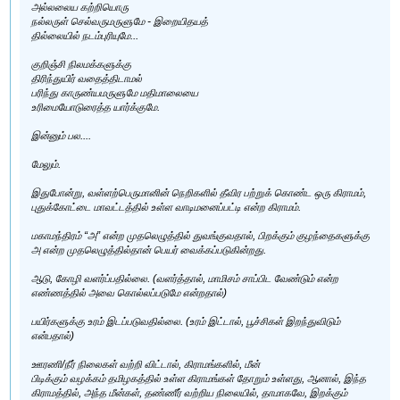
அல்லலைய கற்றியொரு
நல்லருள் செல்வருமருளுமே - இறையிதயத்
தில்லையில் நடம்புரியுமே...
குறிஞ்சி நிலமக்களுக்கு
திரிந்துயிர் வதைத்திடாமல்
பரிந்து காருண்யமருளுமே மதிமாலையை
உரிமையோடுரைத்த யார்க்குமே.
இன்னும் பல....
மேலும்.
இதுபோன்று, வள்ளற்பெருமானின் நெறிகளில் தீவிர பற்றுக் கொண்ட ஒரு கிராமம்,
புதுக்கோட்டை மாவட்டத்தில் உள்ள வாடிமனைப்பட்டி என்ற கிராமம்.
மகாமந்திரம் “அ” என்ற முதலெழுத்தில் துவங்குவதால், பிறக்கும் குழந்தைகளுக்கு
அ என்ற முதலெழுத்தில்தான் பெயர் வைக்கப்படுகின்றது.
ஆடு, கோழி வளர்ப்பதில்லை. (வளர்த்தால், மாமிசம் சாப்பிட வேண்டும் என்ற
எண்ணத்தில் அவை கொல்லப்படுமே என்றதால்)
பயிர்களுக்கு உரம் இடப்படுவதில்லை. (உரம் இட்டால், பூச்சிகள் இறந்துவிடும்
என்பதால்)
ஊரணி/நீர் நிலைகள் வற்றி விட்டால், கிராமங்களில், மீன்
பிடிக்கும் வழக்கம் தமிழகத்தில் உள்ள கிராமங்கள் தோறும் உள்ளது, ஆனால், இந்த
கிராமத்தில், அந்த மீன்கள், தண்ணீர் வற்றிய நிலையில், தாமாகவே, இறக்கும்