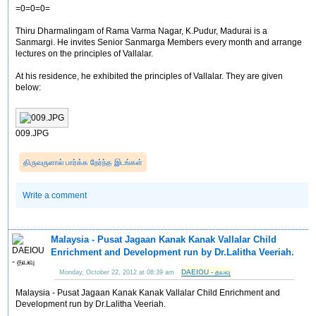
=0=0=0=
Thiru Dharmalingam of Rama Varma Nagar, K.Pudur, Madurai is a
Sanmargi. He invites Senior Sanmarga Members every month and arrange
lectures on the principles of Vallalar.
At his residence, he exhibited the principles of Vallalar. They are given
below:
009.JPG
திருவருளால் பார்க்க நேர்ந்த இடங்கள்
Write a comment
Malaysia - Pusat Jagaan Kanak Kanak Vallalar Child
Enrichment and Development run by Dr.Lalitha Veeriah.
DAEIOU - தயவு
Monday, October 22, 2012 at 08:39 am
Malaysia - Pusat Jagaan Kanak Kanak Vallalar Child Enrichment and
Development run by Dr.Lalitha Veeriah.