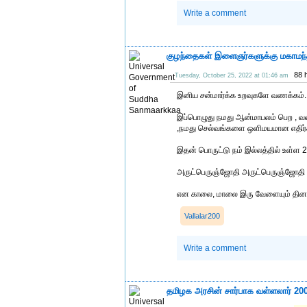
Write a comment
குழந்தைகள் இளைஞர்களுக்கு மகாமந்த
88 
Tuesday, October 25, 2022 at 01:46 am
இனிய சன்மார்க்க உறவுகளே வணக்கம்.
இப்பொழுது நமது ஆன்மாபலம் பெற , வ
,நமது செல்வங்களை ஒளிமயமான எதிர்கா
இதன் பொருட்டு நம் இல்லத்தில் உள்ள
அருட்பெருஞ்ஜோதி அருட்பெருஞ்ஜோதி
என காலை, மாலை இரு வேளையும் தின
Vallalar200
Write a comment
தமிழக அரசின் சார்பாக வள்ளலார் 200 