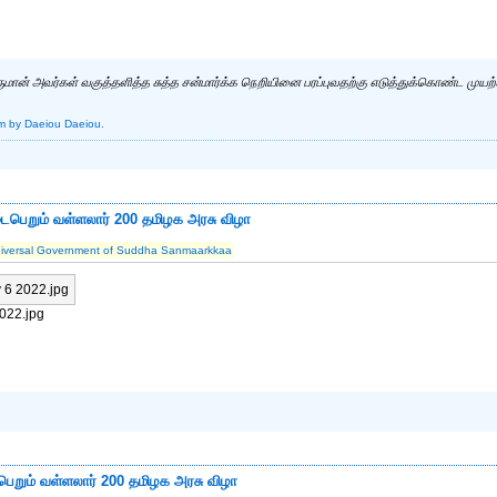
ருமான் அவர்கள் வகுத்தளித்த சுத்த சன்மார்க்க நெறியினை பரப்புவதற்கு எடுத்துக்கொண்ட முயற
pm
by Daeiou Daeiou.
டைபெறும் வள்ளலார் 200 தமிழக அரசு விழா
iversal Government of Suddha Sanmaarkkaa
2022.jpg
பெறும் வள்ளலார் 200 தமிழக அரசு விழா