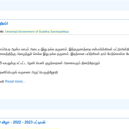
ிரம்!
hits
Universal Government of Suddha Sanmaarkkaa
ளம்பெற ஆன்ம லாபம் அடைய இது நல்ல தருணம். இத்தருணத்தை சன்மார்க்கிகள் மட்டுமின்றி
லத்திற்கு அழைத்துச் செல்ல இது நல்ல தருணம். இதற்கான பயிற்சிகள் நாம் மேற்கொள்ள வே
 25 வயதுக்கு உட்பட்ட ஆண் பெண் குழந்தைகள் அனைவரும் தினந்தோறும்
 தனிப்பெருங் கருணை அருட்பெருஞ்ஜோதி
சரி
Read more...
விழா - 2022 - 2023 பட்டியல்