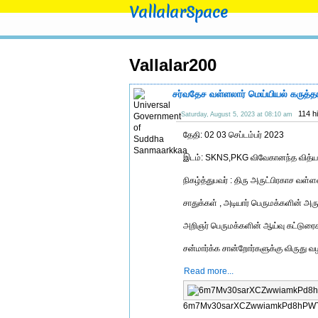
VallalarSpace
Vallalar200
சர்வதேச வள்ளலார் மெய்யியல் கருத்தர
114 h
Saturday, August 5, 2023 at 08:10 am
தேதி: 02 03 செப்டம்பர் 2023
இடம்: SKNS,PKG விவேகானந்த வித்யா
நிகழ்த்துபவர் : திரு அருட்பிரகாச வள்
சாதுக்கள் , அடியார் பெருமக்களின் அ
அறிஞர் பெருமக்களின் ஆய்வு கட்டுரைகள
சன்மார்க்க சான்றோர்களுக்கு விருது வ
Read more...
6m7Mv30sarXCZwwiamkPd8hPWTy