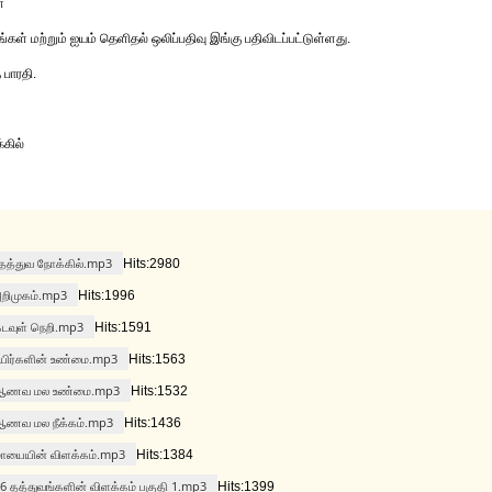
்
கள் மற்றும் ஐயம் தெளிதல் ஒலிப்பதிவு இங்கு பதிவிடப்பட்டுள்ளது.
 பாரதி.
்கில்
 தத்துவ நோக்கில்.mp3
Hits:2980
 அறிமுகம்.mp3
Hits:1996
 கடவுள் நெறி.mp3
Hits:1591
் உயிர்களின் உண்மை.mp3
Hits:1563
ில் ஆணவ மல உண்மை.mp3
Hits:1532
் ஆணவ மல நீக்கம்.mp3
Hits:1436
் மாயையின் விளக்கம்.mp3
Hits:1384
 36 தத்துவங்களின் விளக்கம் பகுதி 1.mp3
Hits:1399