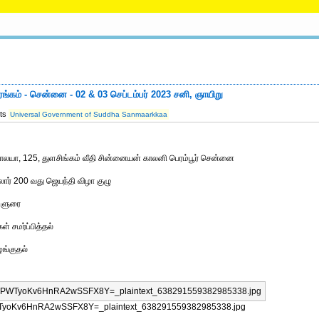
ங்கம் - சென்னை - 02 & 03 செப்டம்பர் 2023 சனி, ஞாயிறு
its
Universal Government of Suddha Sanmaarkkaa
லயா, 125, துளசிங்கம் வீதி சின்னையன் காலனி பெரம்பூர் சென்னை
ளலார் 200 வது ஜெயந்தி விழா குழு
ருளுரை
் சமர்ப்பித்தல்
ழங்குதல்
oKv6HnRA2wSSFX8Y=_plaintext_638291559382985338.jpg