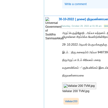
Write a comment
30-10-2022 ( நாளை) திருவண்ணாமல
Uni
Saturday, October 29, 2022 at 01:39 am
அருட்பெருஞ்ஜோதி...அய்யா வந்தனம். 
விழாவினை சிறப்பிக்க வேண்டுகின்றோம
29 .10.2022 அடியார் பெருமக்களுக்கு .
இடம். : திரு.கலைநம்பி அய்யா 94873
திருஅருட்பா பீடம் கிரிவலம் பாதை
வருணலிங்கம் --' சூரியலிங்கம் இடையி
திருவண்ணாமலை
Vallalar 200 TVM.jpg
Vallalar200