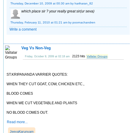
Thursday, December 10, 2009 at 00:30 am
by hariharan_82
which place sir ? your really great sir(ur seva)
Thursday, February 11, 2010 at 01:21 am
by poornachandren
Write a comment
Veg Vs Non-Veg
2123 hits
Vallalar Groups
Friday, October 9, 2009 at 02:18 am
ST.KRIPANANDA VARRIER QUOTES:
WHEN THEY CUT GOAT, COW, CHICKEN ETC.,
BLOOD COMES
WHEN WE CUT VEGETABLE AND PLANTS
NO BLOOD COMES OUT.
Read more...
JeevaKarunyam