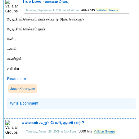
True Love - உண்மை அன்பு
4063 hits
Vallalar Groups
Monday, September 1, 2008 at 23:26 pm
ஆருயிர்கட்கெல்லாம் நான் எவ்வாறு அன்பு செய்வது?
ஆருயிர்கட்கெல்லாம் நான்
அன்பு
செயல்
வேண்டும் -
vallalar
Read more...
JeevaKarunyam
Write a comment
வள்ளலார் கூறும் யோகி, ஞானி யார் ?
3800 hits
Vallalar Groups
Tuesday, August 26, 2008 at 01:42 am