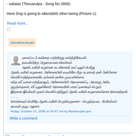
- vallalar (Thiruarutpa - Song No.3806)
Here Dog is going to attack(kill) other being.(Picture-1)
Read more...
JeevaKarunyam
புகைப்படம் கவிதை பாடுகிறது கார்த்திகேயன்.
தாயன்பிற்கு அருமையான விளக்கம்.
ஆண்டவரின் கருணை கடலினைக் காட்டிலும் பெரிது.
ஆண்டவரின் கருணை, அன்னையின் வடிவிலே சிறு கூறாகத் தன் அன்பினை
வெளிப்படுத்தவதையே நம்மால் தாங்க முடியவில்லை.
எந்த வீட்டினை எடுத்தாலும், அன்னையின் அரவணைப்பு, அவளது அன்பு
குழந்தைகள், வீட்டிலுள்ளோர் அனைவரின் பாராட்டினையும் பெறும்.
இதனை இவர்கள் மூலம் வெளிப்படுத்தும் ஆண்டவரின் கருணையினை நினைத்தால்
.. .. ..
சொல்லவும் பெரிதே ஆண்டவரின் பெருங்கருணை - பெருந்தயவு - பேரிரக்கம்.
தயவுக் குழு, மதுரை.
Friday, October 10, 2008 at 04:47 am
by Ramanujam jam
Write a comment