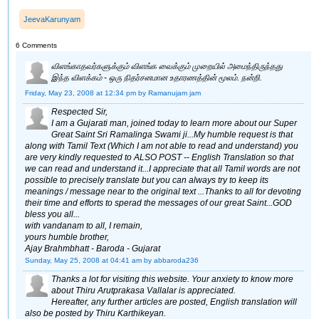
JeevaKarunyam
6 Comments
விளங்காதவர்களுக்கும் விளங்க வைக்கும் முறையில் அமைந்திருந்தது
இந்த விளக்கம் - ஒரு நிதர்சனமான உதாரணத்தின் மூலம். நன்றி.
Friday, May 23, 2008 at 12:34 pm
by Ramanujam jam
Respected Sir,
I am a Gujarati man, joined today to learn more about our Super
Great Saint Sri Ramalinga Swami ji...My humble request is that
along with Tamil Text (Which I am not able to read and understand) you
are very kindly requested to ALSO POST -- English Translation so that
we can read and understand it...I appreciate that all Tamil words are not
possible to precisely translate but you can always try to keep its
meanings / message near to the original text ...Thanks to all for devoting
their time and efforts to sperad the messages of our great Saint...GOD
bless you all...
with vandanam to all, I remain,
yours humble brother,
Ajay Brahmbhatt - Baroda - Gujarat
Sunday, May 25, 2008 at 04:41 am
by abbaroda236
Thanks a lot for visiting this website. Your anxiety to know more
about Thiru Arutprakasa Vallalar is appreciated.
Hereafter, any further articles are posted, English translation will
also be posted by Thiru Karthikeyan.