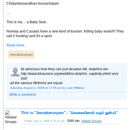
Chidambaranathan Arunachalam
.....
This is me.... a Baby Seal..
Norway and Canada have a new kind of tourism. Killing baby seals!!!! They
call it 'hunting' and it's a sport
Read more...
JeevaKarunyam
Its atrocious how they can just devalue life, dolphins too
http://www.bluevoice.org/webfilms-dolphin_captivity.shtml very
bad
all the various lifeforms are equal
Saturday, August 2, 2008 at 17:05 pm
by Luke Williams
Write a comment
This is "Jeevakarunyam" - "கொலையினால் வரும் துன்பம்"
3385 hits
Vallalar Groups
Friday, July 11, 2008 at 02:31 am