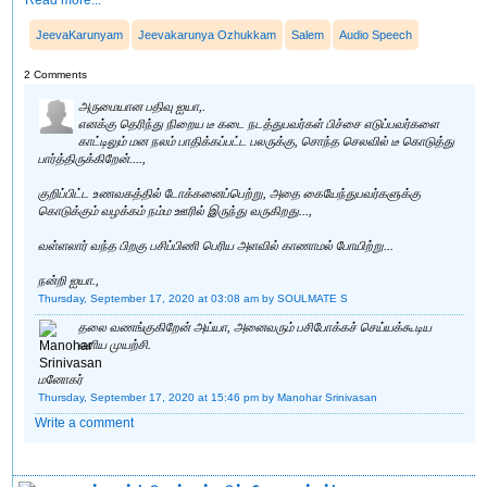
JeevaKarunyam
Jeevakarunya Ozhukkam
Salem
Audio Speech
2 Comments
அருமையான பதிவு ஐயா,.
எனக்கு தெரிந்து நிறைய டீ கடை நடத்துபவர்கள் பிச்சை எடுப்பவர்களை
காட்டிலும் மன நலம் பாதிக்கப்பட்ட பலருக்கு, சொந்த செலவில் டீ கொடுத்து
பார்த்திருக்கிறேன்....,
குறிப்பிட்ட உணவகத்தில் டோக்கனைப்பெற்று, அதை கையேந்துபவர்களுக்கு
கொடுக்கும் வழக்கம் நம்ம ஊரில் இருந்து வருகிறது...,
வள்ளலார் வந்த பிறகு பசிப்பிணி பெரிய அளவில் காணாமல் போயிற்று...
நன்றி ஐயா.,
Thursday, September 17, 2020 at 03:08 am
by SOULMATE S
தலை வணங்குகிறேன் அய்யா, அனைவரும் பசிபோக்கச் செய்யக்கூடிய
எளிய முயற்சி.
மனோகர்
Thursday, September 17, 2020 at 15:46 pm
by Manohar Srinivasan
Write a comment