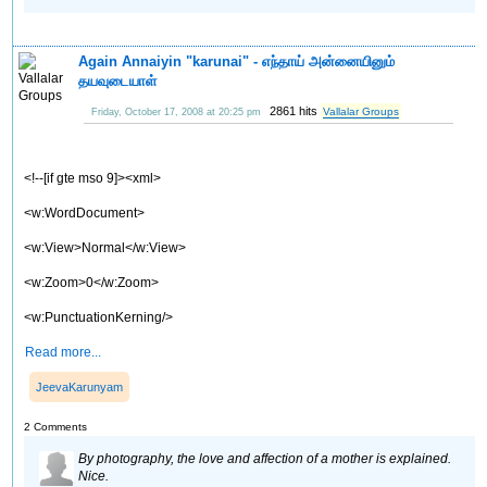
Again Annaiyin "karunai" - எந்தாய் அன்னையினும்
தயவுடையாள்
2861 hits
Vallalar Groups
Friday, October 17, 2008 at 20:25 pm
<!--[if gte mso 9]><xml>
<w:WordDocument>
<w:View>Normal</w:View>
<w:Zoom>0</w:Zoom>
<w:PunctuationKerning/>
Read more...
JeevaKarunyam
2 Comments
By photography, the love and affection of a mother is explained.
Nice.