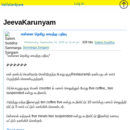
Log in
VallalarSpace
JeevaKarunyam
என்னை நெகிழ வைத்த பதிவு
328 hits
Salem Suddha
Wednesday, September 16, 2020 at 16:44 pm
Sanmarga Sangam
*என்னை நெகிழ வைத்த பதிவு*
🌽🌽🌽🌽🌽🌽
என் நண்பர் வெளிநாடு சென்றிருந்த போது ஒருRestaurantல் நண்பருடன் காபி
அருந்திக் கொண்டிருந்தார்.
அப்பொழுது ஒரு பெண் counter ல் பணம் செலுத்தும் போது five coffee,, two
suspended என்று கூறினார்.
அடுத்து வந்த இளைஞர் ten coffee five என்று கூறிவிட்டு 10 காபிக்கு பணம் செலுத்தி
விட்டு 5 காபி மட்டும் வாங்கிக் கொண்டார்.
பின்னால் வந்தவர் five meals two suspended என்று கூறிவிட்டு இரண்டு உணவு
மட்டும் வாங்கிச் சென்றார்.
Read more...