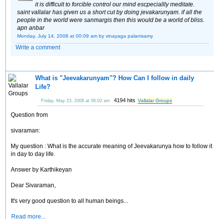
it is difficult to forcible control our mind escpeciallly meditate.
saint vallalar has given us a short cut by doing jevakarunyam. if all the
people in the world were sanmargis then this would be a world of bliss.
apn anbar
Monday, July 14, 2008 at 00:09 am
by vinayaga palanisamy
Write a comment
What is "Jeevakarunyam"? How Can I follow in daily
Life?
4194 hits
Vallalar Groups
Friday, May 23, 2008 at 06:02 am
Question from
sivaraman:
My question : What is the accurate meaning of Jeevakarunya how to follow it
in day to day life.
Answer by Karthikeyan
Dear Sivaraman,
It's very good question to all human beings...
Read more...