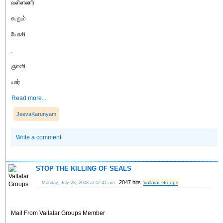
வள்ளலார்
கூறும்
யோகி
,
ஞானி
யார்
Read more...
JeevaKarunyam
Write a comment
STOP THE KILLING OF SEALS
2047 hits
Vallalar Groups
Monday, July 28, 2008 at 02:41 am
Mail From Vallalar Groups Member