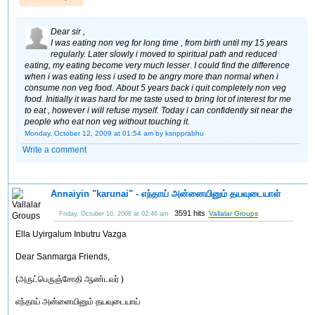
Dear sir ,
I was eating non veg for long time , from birth until my 15 years
regularly. Later slowly i moved to spiritual path and reduced
eating, my eating become very much lesser. I could find the difference
when i was eating less i used to be angry more than normal when i
consume non veg food. About 5 years back i quit completely non veg
food. Initially it was hard for me taste used to bring lot of interest for me
to eat , however i will refuse myself. Today i can confidently sit near the
people who eat non veg without touching it.
Monday, October 12, 2009 at 01:54 am
by ksnpprabhu
Write a comment
Annaiyin "karunai" - எந்தாய் அன்னையினும் தயவுடையாள்
3591 hits
Vallalar Groups
Friday, October 10, 2008 at 02:46 am
Ella Uyirgalum Inbutru Vazga
Dear Sanmarga Friends,
(அருட்பெருஞ்சோதி ஆண்டவர் )
எந்தாய் அன்னையினும் தயவுடையாய்