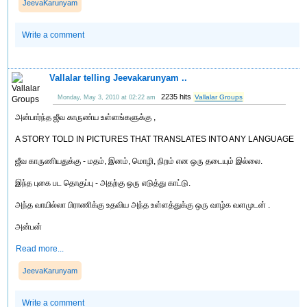
JeevaKarunyam
Write a comment
Vallalar telling Jeevakarunyam ..
2235 hits
Vallalar Groups
Monday, May 3, 2010 at 02:22 am
அன்பார்ந்த ஜீவ காருண்ய உள்ளங்களுக்கு ,
A STORY TOLD IN PICTURES THAT TRANSLATES INTO ANY LANGUAGE
ஜீவ காருணியதுக்கு - மதம், இனம், மொழி, நிறம் என ஒரு தடையும் இல்லை.
இந்த புகை பட தொகுப்பு - அதற்கு ஒரு எடுத்து காட்டு.
அந்த வாயில்லா பிராணிக்கு உதவிய அந்த உள்ளத்துக்கு ஒரு வாழ்க வளமுடன் .
அன்பன்
Read more...
JeevaKarunyam
Write a comment