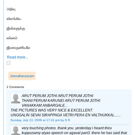
அறிவு
விளங்கிய
ஜீவர்களுக்கு
எல்லாம்
ஜீவகாருணியமே
Read more...
JeevaKarunyam
2 Comments
ARUT PERUM JOTHI ARUT PERUM JOTHI
THANI PERUM KARUNEI ARUT PERUM JOTHI
VANAKKAM ANBARGALE...
THE PICTURES WAS VERY NICE & EXCELLENT.
UNGGALIN SEVAI SIRAPPAGA VETRI PERA EN VALTHUKKAL.......
Sunday, July 13, 2008 at 17:41 pm
by S R
very touching photos. thank you. yesterday i heard thiru
kuppusamy aiyas speech on agaval part3. there he has said that