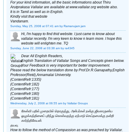
For your kind information, all the basic informations about Thiru
Arutprakasa Vallalar are available at www.vallalar.org website also.
It is in Tamil as well as in English.
Kindly visit that website
Vandanam.
Sunday, May 25, 2008 at 07:41 am
by Ramanujam jam
Hi, I'm happy to find thid website. I just came to know about
vallalar recently. I'm very keen to know n learn more. I hope this
website will enlighten me. TQ
Sunday, June 22, 2008 at 03:38 am
by ra4345
Dear All English Readers,
English Translation of Vallalar Songs and Concepts given below.
Your Feedback is very important for better improvement.
Please read the below translation done by Prof.Dr.R.Ganapathy,English
Professor(Retd),Annamalai University.
{ContentRefr:1335}
{ContentRefr:182}
{ContentRefr:177}
{ContentRefr:180}
{ContentRefr:181}
Wednesday, July 2, 2008 at 06:55 am
by Vallalar Groups
கேள்வி பதில் முறையில் தொகுத்து, அன்பர்கள் நன்கு ஜீவகாருண்ய
ஒழுக்கத்தினைப் புரிந்து கொள்வதற்கு ஏற்பாடு செய்தமைக்கு நன்றி
கார்த்திகேயன்.
தயவு.
How to follow the method of Compassion as was preached by Vallalar.