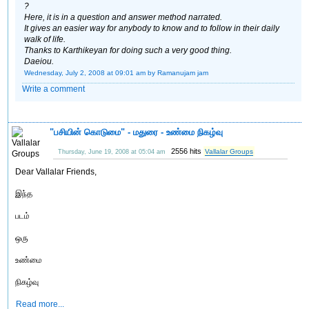
?
Here, it is in a question and answer method narrated.
It gives an easier way for anybody to know and to follow in their daily
walk of life.
Thanks to Karthikeyan for doing such a very good thing.
Daeiou.
Wednesday, July 2, 2008 at 09:01 am
by Ramanujam jam
Write a comment
"பசியின் கொடுமை" - மதுரை - உண்மை நிகழ்வு
2556 hits
Vallalar Groups
Thursday, June 19, 2008 at 05:04 am
Dear Vallalar Friends,
இந்த
படம்
ஒரு
உண்மை
நிகழ்வு
Read more...