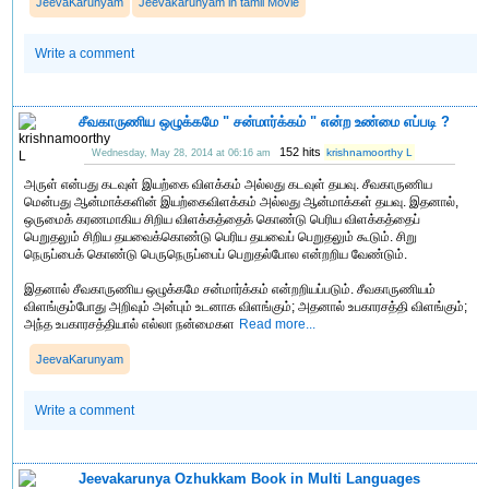
JeevaKarunyam
Jeevakarunyam in tamil Movie
Write a comment
சீவகாருணிய ஒழுக்கமே " சன்மார்க்கம் " என்ற உண்மை எப்படி ?
152 hits
krishnamoorthy L
Wednesday, May 28, 2014 at 06:16 am
அருள் என்பது கடவுள் இயற்கை விளக்கம் அல்லது கடவுள் தயவு. சீவகாருணிய
மென்பது ஆன்மாக்களின் இயற்கைவிளக்கம் அல்லது ஆன்மாக்கள் தயவு. இதனால்,
ஒருமைக் கரணமாகிய சிறிய விளக்கத்தைக் கொண்டு பெரிய விளக்கத்தைப்
பெறுதலும் சிறிய தயவைக்கொண்டு பெரிய தயவைப் பெறுதலும் கூடும். சிறு
நெருப்பைக் கொண்டு பெருநெருப்பைப் பெறுதல்போல என்றறிய வேண்டும்.
இதனால் சீவகாருணிய ஒழுக்கமே சன்மார்க்கம் என்றறியப்படும். சீவகாருணியம்
விளங்கும்போது அறிவும் அன்பும் உடனாக விளங்கும்; அதனால் உபகாரசத்தி விளங்கும்;
அந்த உபகாரசத்தியால் எல்லா நன்மைகள
Read more...
JeevaKarunyam
Write a comment
Jeevakarunya Ozhukkam Book in Multi Languages