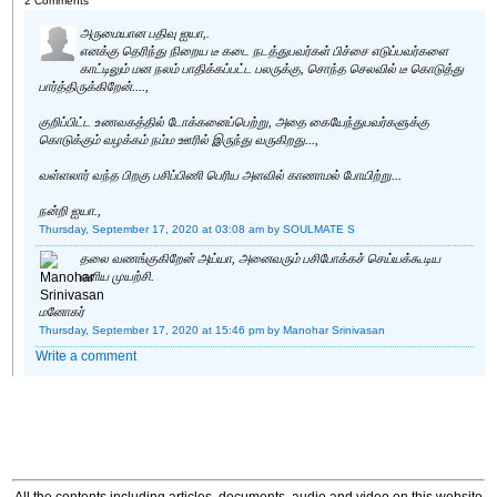
2 Comments
அருமையான பதிவு ஐயா,.
எனக்கு தெரிந்து நிறைய டீ கடை நடத்துபவர்கள் பிச்சை எடுப்பவர்களை
காட்டிலும் மன நலம் பாதிக்கப்பட்ட பலருக்கு, சொந்த செலவில் டீ கொடுத்து
பார்த்திருக்கிறேன்....,
குறிப்பிட்ட உணவகத்தில் டோக்கனைப்பெற்று, அதை கையேந்துபவர்களுக்கு
கொடுக்கும் வழக்கம் நம்ம ஊரில் இருந்து வருகிறது...,
வள்ளலார் வந்த பிறகு பசிப்பிணி பெரிய அளவில் காணாமல் போயிற்று...
நன்றி ஐயா.,
Thursday, September 17, 2020 at 03:08 am
by SOULMATE S
தலை வணங்குகிறேன் அய்யா, அனைவரும் பசிபோக்கச் செய்யக்கூடிய
எளிய முயற்சி.
மனோகர்
Thursday, September 17, 2020 at 15:46 pm
by Manohar Srinivasan
Write a comment
All the contents including articles, documents, audio and video on this website