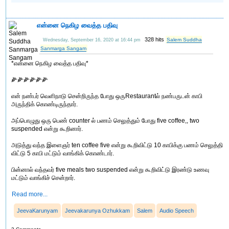
என்னை நெகிழ வைத்த பதிவு
328 hits
Salem Suddha
Wednesday, September 16, 2020 at 16:44 pm
Sanmarga Sangam
*என்னை நெகிழ வைத்த பதிவு*
🌽🌽🌽🌽🌽🌽
என் நண்பர் வெளிநாடு சென்றிருந்த போது ஒருRestaurantல் நண்பருடன் காபி
அருந்திக் கொண்டிருந்தார்.
அப்பொழுது ஒரு பெண் counter ல் பணம் செலுத்தும் போது five coffee,, two
suspended என்று கூறினார்.
அடுத்து வந்த இளைஞர் ten coffee five என்று கூறிவிட்டு 10 காபிக்கு பணம் செலுத்தி
விட்டு 5 காபி மட்டும் வாங்கிக் கொண்டார்.
பின்னால் வந்தவர் five meals two suspended என்று கூறிவிட்டு இரண்டு உணவு
மட்டும் வாங்கிச் சென்றார்.
Read more...
JeevaKarunyam
Jeevakarunya Ozhukkam
Salem
Audio Speech