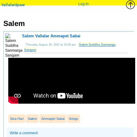
Log in
VallalarSpace
Salem
Salem Vallalar Ammapet Sabai
Salem Suddha Sanmarga
Thursday, August 19, 2021 at 16:30 pm
Sangam
Siva Hari
Salem
Ammapet Sabai
Songs
Write a comment