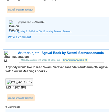
சுவாமி சரவணானந்தா
தாராளமாக..பகிரலாமே..
Saturday, May 2, 2020 at 09:12 am
by Daeiou Daeiou.
Write a comment
Arutperunjothi Agaval Book by Swami Saravanaananda
Shanmuganathan M.
Monday, August 19, 2019 at 05:07 am
Anybody would like to read Swami Saravanaananda's Arutperunjothi Agaval
With Soulful Meanings books ?
IMG_4207.JPG
சுவாமி சரவணானந்தா
9 Comments