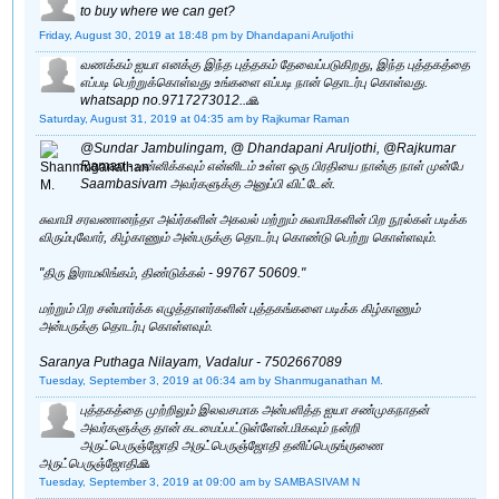
to buy where we can get?
Friday, August 30, 2019 at 18:48 pm
by Dhandapani Aruljothi
வணக்கம் ஐயா எனக்கு இந்த புத்தகம் தேவைப்படுகிறது, இந்த புத்தகத்தை
எப்படி பெற்றுக்கொள்வது உங்களை எப்படி நான் தொடர்பு கொள்வது.
whatsapp no.9717273012..🙏
Saturday, August 31, 2019 at 04:35 am
by Rajkumar Raman
@Sundar Jambulingam, @ Dhandapani Aruljothi, @Rajkumar
Raman - மன்னிக்கவும் என்னிடம் உள்ள ஒரு பிரதியை நான்கு நாள் முன்பே
Saambasivam அவர்களுக்கு அனுப்பி விட்டேன்.
சுவாமி சரவணானந்தா அவ்ர்களின் அகவல் மற்றும் சுவாமிகளின் பிற நூல்கள் படிக்க
விரும்புவோர், கிழ்காணும் அன்பருக்கு தொடர்பு கொண்டு பெற்று கொள்ளவும்.
"திரு இராமலிங்கம், திண்டுக்கல் - 99767 50609."
மற்றும் பிற சன்மார்க்க எழுத்தாளர்களின் புத்தகங்களை படிக்க கிழ்காணும்
அன்பருக்கு தொடர்பு கொள்ளவும்.
Saranya Puthaga Nilayam, Vadalur - 7502667089
Tuesday, September 3, 2019 at 06:34 am
by Shanmuganathan M.
புத்தகத்தை முற்றிலும் இலவசமாக அன்பளித்த ஐயா சண்முகநாதன்
அவர்களுக்கு தான் கடமைப்பட்டுள்ளேன்.மிகவும் நன்றி
அருட்பெருஞ்ஜோதி அருட்பெருஞ்ஜோதி தனிப்பெருங்ருணை
அருட்பெருஞ்ஜோதி🙏
Tuesday, September 3, 2019 at 09:00 am
by SAMBASIVAM N