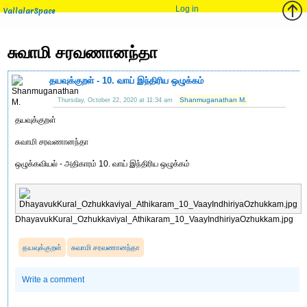
Log in
VallalarSpace
சுவாமி சரவணானந்தா
தயவுக்குறள் - 10. வாய் இந்திரிய ஒழுக்கம்
Shanmuganathan M.
Thursday, October 22, 2020 at 11:34 am
தயவுக்குறள்
சுவாமி சரவணானந்தா
ஒழுக்கவியல் - அதிகாரம் 10. வாய் இந்திரிய ஒழுக்கம்
DhayavukKural_Ozhukkaviyal_Athikaram_10_VaayIndhiriyaOzhukkam.jpg
தயவுக்குறள்
சுவாமி சரவணானந்தா
Write a comment