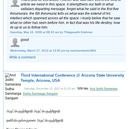
article we need in this space. it strengthens our faith in what
vallalars departing message. forget what he said in the first five
thirumurais. the 6th thirumurai tells us what was the extend of his
intellect which spanned across all the space. i truely belive that he saw
what no other has seen before him. in fact that was his life destiny. now
its up to us to follow him.
Saturday, May 16, 2009 at 08:33 am
by Thilagavathi Krishnan
good
Wednesday, March 27, 2013 at 13:50 pm
by ravichandrank1983
Write a comment
Third International Conference @ Arizona State University
Temple, Arizona, USA
509 hits
Arul Jodhi Samarasa
Saturday, December 15, 2012 at 01:25 am
Sutha Sanmarga Sangam
அருட்பெருஞ்ஜோதி அருட்பெருஞ்ஜோதி
தனிப்பெருங்கருணை அருட்பெருஞ்ஜோதி