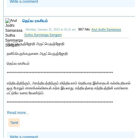
Write a comment
தெய்வ ரகசியம்
967 hits
Arul Jodhi Samarasa
Monday, January 21, 2013 at 01:11 am
Sutha Sanmarga Sangam
அருட்பெருஞ்ஜோதி அருட்பெருஞ்ஜோதி
தனிப்பெருங்கருணை அருட்பெருஞ்ஜோதி
தெய்வ ரகசியம்
*********************************************************************
சத்தியத்திற்கும், அசத்தியத்திற்கும் வித்தியாசம் தெரியாத இன்றையக் கல்வியறிவால்
ஒரு போதும் சாகாக்கல்வியைக் கற்க இயலாது. சத்தியத்தை சத்தியத்தின் வாயிலாக
மட்டுமே உணர வேண்டும்.
*********************************************************************
Read more...
Tamil
Write a comment