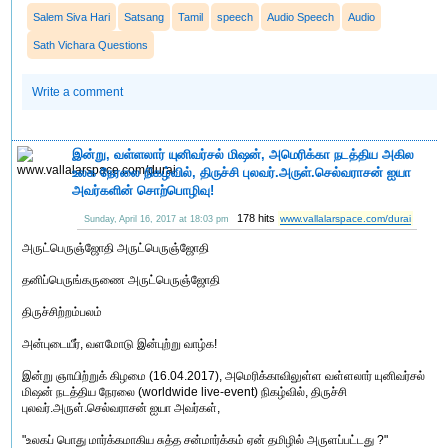
Salem Siva Hari
Satsang
Tamil
speech
Audio Speech
Audio
Sath Vichara Questions
Write a comment
இன்று, வள்ளலார் யுனிவர்சல் மிஷன், அமெரிக்கா நடத்திய அகில
உலக நேரலை நிகழ்வில், திருச்சி புலவர்.அருள்.செல்வராசன் ஐயா
அவர்களின் சொற்பொழிவு!
178 hits
www.vallalarspace.com/durai
Sunday, April 16, 2017 at 18:03 pm
அருட்பெருஞ்ஜோதி அருட்பெருஞ்ஜோதி
தனிப்பெருங்கருணை அருட்பெருஞ்ஜோதி
திருச்சிற்றம்பலம்
அன்புடையீர், வளமோடு இன்புற்று வாழ்க!
இன்று ஞாயிற்றுக் கிழமை (16.04.2017), அமெரிக்காவிலுள்ள வள்ளலார் யுனிவர்சல்
மிஷன் நடத்திய நேரலை (worldwide live-event) நிகழ்வில், திருச்சி
புலவர்.அருள்.செல்வராசன் ஐயா அவர்கள்,
"உலகப் பொது மார்க்கமாகிய சுத்த சன்மார்க்கம் ஏன் தமிழில் அருளப்பட்டது ?"