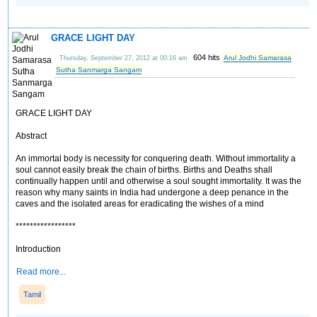
GRACE LIGHT DAY
604 hits
Arul Jodhi Samarasa
Thursday, September 27, 2012 at 00:16 am
Sutha Sanmarga Sangam
GRACE LIGHT DAY
Abstract
An immortal body is necessity for conquering death. Without immortality a
soul cannot easily break the chain of births. Births and Deaths shall
continually happen until and otherwise a soul sought immortality. It was the
reason why many saints in India had undergone a deep penance in the
caves and the isolated areas for eradicating the wishes of a mind
*****************
Introduction
Read more...
Tamil