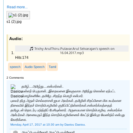
Read more...
s1 (2).jpg
Audio:
Trichy ArulThiru.Pulavar.Arul Selvarajan's speech on
16.04.2017.mp3
Hits:174
speech
Audio Speech
Tamil
2 Comments
தமிழ்....அமிழ்து....என்பார்கள்..
வள்ளற் பெருமான்...இறைவனை இலகுவாக அறிந்து கொள்ள ஏற்பட்ட
மொழிகளிலே..தமிழே..சிறந்த மொழி என்பார்.
புலவர் திரு அருள் செல்வராசன் ஐயா அவர்கள்..தமிழின் சிறப்பினை மிக உயர்வான
நிலையில் இந்தச் சொற்பொழிவில் குறிப்பிட்டுள்ளார்கள்.சன்மார்க்கத்தைத்
தமிழுடன் தொடர்பு படுத்திப் பேசியுள்ளார். அருமையான சொற்பொழிவு. சன்மார்க்க
அன்பர்கள் அனைவரும் இந்த சொற்பொழிவினைக் கேட்டு இன்புற வேண்டும் என்பது
கோரிக்கை.
Monday, April 17, 2017 at 10:30 am
by Daeiou Daeiou.
அருட்பெருஞ்ஜோதி அருட்பெருஞ்ஜோதி