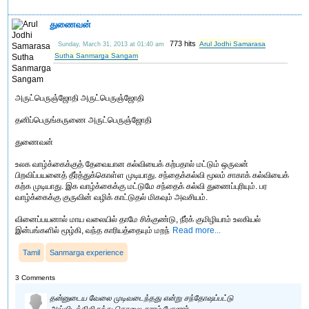
துணைவன்
773 hits
Arul Jodhi Samarasa
Sunday, March 31, 2013 at 01:40 am
Sutha Sanmarga Sangam
அருட்பெருஞ்ஜோதி அருட்பெருஞ்ஜோதி
தனிப்பெருங்கருணை அருட்பெருஞ்ஜோதி
துணைவன்
உலக வாழ்க்கைக்குத் தேவையான கல்வியைக் கற்பதால் மட்டும் ஒருவன்
பிறவிப்பயனைத் தீர்த்துக்கொள்ள முடியாது. சந்தைக்கல்வி மூலம் சாகாக் கல்வியைக்
கற்க முடியாது. இக வாழ்க்கைக்கு மட்டுமே சந்தைக் கல்வி துணைப்புரியும். பர
வாழ்க்கைக்கு குருவின் வழிக் காட்டுதல் மிகவும் அவசியம்.
வினைப்பயனால் மாய வலையில் தாமே சிக்குண்டு, நீர்க் குமிழியாம் உலகியல்
இன்பங்களில் மூழ்கி, வந்த காரியத்தையும் மறந்
Read more...
Tamil
Sanmarga experience
3 Comments
தன்னுடைய வேலை முடிவடைந்தது என்று சந்தோஷப்பட்டு