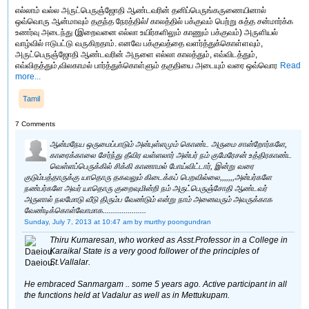
எல்லாம் வல்ல அருட்பெருஞ்ஜோதி ஆண்டவரின் தனிப்பெருங்கருணையினால்
ஒவ்வொரு ஆன்மாவும் தகுந்த நேரத்தில்/ காலத்தில் பக்குவம் பெற்று சுத்த சன்மார்க்க
உணர்வு அடைந்து (இறைவனை எல்லா உயிர்களிலும் காணும் பக்குவம்) அருளியல்
வாழ்வில் ஈடுபட்டு வருகிறதாம். எனவே பக்குவத்தை வளர்த்துக்கொள்ளவும்,
அருட்பெருஞ்ஜோதி ஆண்டவரின் அருளை எல்லா காலத்தும், எவ்விடத்தும்,
எவ்விதத்தும்,விலகாமல் பார்த்துக்கொள்ளும் தகுதியை அடையும் வரை ஒவ்வொர
Read
more...
Tamil
7 Comments
ஆன்மநேய ஒருமைப்பாடும் அன்புள்ளமும் கொண்ட அருமை சான்றோர்களே,
காரைக்காலை சேர்ந்து தீவிர வள்ளலார் அன்பர் நம் குமேரேசன் உத்திரகாண்ட
வெள்ளப்பெருக்கில் சிக்கி காணாமல் போய்விட்டார், இன்று வரை
குடும்பத்தாருக்கு யாதொரு தகவலும் கிடைக்கப் பெறவில்லை,,,,,,,அன்பர்களே
நண்பர்களே அவர் யாதொரு குறைவுமின்றி நம் அருட்பெருஞ்சோதி ஆண்டவர்
அருளால் நலமோடு வீடு திரும்ப வேண்டும் என்று நாம் அனைவரும் அவருக்காக
வேண்டிக்கொள்வோமாக.....................
Sunday, July 7, 2013 at 10:47 am
by murthy poongundran
Thiru Kumaresan, who worked as Asst.Professor in a College in
Karaikal State is a very good follower of the principles of
St.Vallalar.
He embraced Sanmargam .. some 5 years ago. Active participant in all
the functions held at Vadalur as well as in Mettukupam.