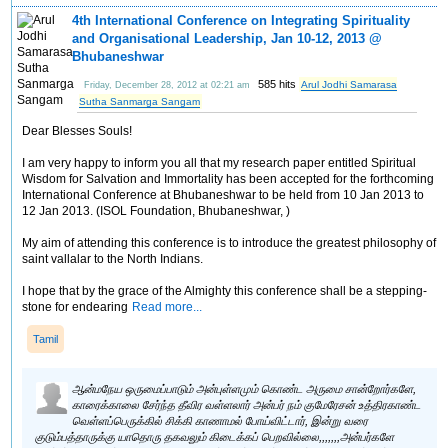
4th International Conference on Integrating Spirituality
and Organisational Leadership, Jan 10-12, 2013 @
Bhubaneshwar
585 hits
Arul Jodhi Samarasa
Friday, December 28, 2012 at 02:21 am
Sutha Sanmarga Sangam
Dear Blesses Souls!
I am very happy to inform you all that my research paper entitled Spiritual
Wisdom for Salvation and Immortality has been accepted for the forthcoming
International Conference at Bhubaneshwar to be held from 10 Jan 2013 to
12 Jan 2013. (ISOL Foundation, Bhubaneshwar, )
My aim of attending this conference is to introduce the greatest philosophy of
saint vallalar to the North Indians.
I hope that by the grace of the Almighty this conference shall be a stepping-
stone for endearing
Read more...
Tamil
ஆன்மநேய ஒருமைப்பாடும் அன்புள்ளமும் கொண்ட அருமை சான்றோர்களே,
காரைக்காலை சேர்ந்த தீவிர வள்ளலார் அன்பர் நம் குமேரேசன் உத்திரகாண்ட
வெள்ளப்பெருக்கில் சிக்கி காணாமல் போய்விட்டார், இன்று வரை
குடும்பத்தாருக்கு யாதொரு தகவலும் கிடைக்கப் பெறவில்லை,,,,,,,அன்பர்களே