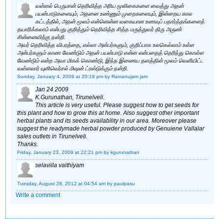
வள்ளல் பெருமான் தெரிவித்த அரிய மூலிகைகளை வைத்து அதன்
பயன்பாடுகளையும், அதனை உண்ணும் முறைகளையும், இன்றைய கால
கட்டத்தில், அதன் மூலம் என்னென்ன வகையான உணவுப் பதார்த்தங்களைத்
தயாரிக்கலாம் என்பது குறித்தும் தெரிவித்த சித்த மருத்துவர் திரு அருண்
சின்னைவிற்கு நன்றி.
அவர் தெரிவித்த விபரத்தை, எல்லா அன்பர்களும், குறிப்பாக உலகெல்லாம் உள்ள
அன்பர்களும் காண வேண்டும் அதன் பயன்பாடு என்ன என்பதைத் தெரிந்து கொள்ள
வேண்டும் என்ற அவா மிகக் கொண்டு, இந்த இணைய தளத்தின் மூலம் வெளியிட்ட
வள்ளலார் யுனிவெர்சல் மிஷன் ட்ரஸ்டுக்கும் நன்றி.
Sunday, January 4, 2009 at 20:19 pm
by Ramanujam jam
Jan 24 2009
K.Gurunathan, Tirunelveli.
This article is very useful. Please suggest how to get seeds for
this plant and how to grow this at home. Also suggest other important
herbal plants and its seeds availability in our area. Moreover please
suggest the readymade herbal powder produced by Genuiene Vallalar
sales outlets in Tirunelveli.
Thanks.
Friday, January 23, 2009 at 22:21 pm
by kgurunathan
selaviila vaithiyam
Tuesday, August 28, 2012 at 04:54 am
by paulpasu
Write a comment