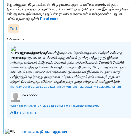
திருவள்ளுவர், திருநாவுக்கரசர், திருஞானசம்பந்தர், மாணிக்க வாசகர், சுந்தரர்,
திருமூலர்,பட்டினத்தார், பத்ரகிரியார், அருணகிரி நாதர்(கிளி ரூபமாக இன்றும் வாழ்கிறார்
என்பது சைவ நம்பிக்கை)மற்றும் ஸ்ரீ ராமலிங்க சுவாமிகள் போன்றவர்கள் உடலுடன்
பரம்பொருளோடு ஐக்கி
Read more...
Tamil
2 Comments
ஐயா வந்தனம், வள்ளலார் இறைவனிடம்தான் சாதனை பயின்றார் என்பதை
அவரே பல பல பாடல்களில் எழுதியுள்ளார். நமக்கு அந்த தகுதி இல்லை
என்பதை வள்ளலார் அறிந்தவர். அதனால் தக்க ஆச்சாரியனைக் கொண்டு நெற்றிக்
கண்ணைத் திறந்து கொள்ளவேண்டும், என்று கூறியுள்ளார்.அவர் வார்த்தையை நாம்
அலட்சியம் செய்யலாமா? சன்மார்கிகளில் நல்லவர்களே இல்லையா? நாம் யாரைப்
பார்த்தாலும் அவர்களது குறைகளை மட்டுமே பார்ப்பதால் நாம் யாரையும் குருவாக
ஏற்றுக் கொள்ள முடியவில்லை. இதுவே நமது குறை என்று நான் எண்ணுகிறேன்.
Monday, June 20, 2011 at 03:18 am
by Muthukumaaraswamy Balasubramanian
very goog
Wednesday, March 27, 2013 at 13:52 pm
by ravichandrank1983
Write a comment
சன்மார்க்க தீட்சை- முடிவுரை