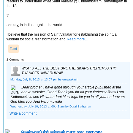
readers to understand what Saint Vallalar @ Chidambaram Ramalingam in
the 18
th
century, in India taught to the world.
I believe that the mission of Saint Vallalar for establishing the spiritual
wisdom for social transformation and
Read more...
Tamil
2 Comments
WISH U ALL THE BEST BROTHER!!! ARUTPERUMJOTHI!!
THANIPERUNKARUNAI!!
Monday, July 8, 2013 at 13:57 pm
by om prakash
Dear brother, I have gone through your article published at the
above website. Great! Thank you for all your tireless efforts! I am
able to see His abundant blessings for you in all your endeavors.
God bles you. Arut Perum Jyothi
Wednesday, July 10, 2013 at 00:42 am
by Durai Sathanan
Write a comment
பெண்களைப்பற்றி வள்ளலார் must read everyone