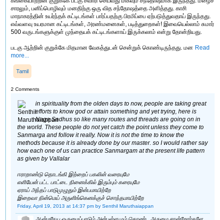
கங்கையாற்றின் குறுக்கே படகு சவாரி செய்வது மிகவும் சந்தோஷமாக இருந்தது. மழைச்
சாரலும், பனிப்பொழிவும் மனதிற்கு ஒரு வித சந்தோஷத்தை அளித்தது. காசி
மாநாகரத்தின் உயர்ந்தக் கட்டிடங்கள் பார்ப்பதற்கு பிரமிப்பை ஏற்படுத்துவதாய் இருந்தது.
எவ்வளவு உயரமான கட்டிடங்கள், அரண்மனைகள், படித்துறைகள்! இவையெல்லாம் சுமார்
500 வருடங்களுக்குள் முந்தையக் கட்டிடங்களாய் இருக்கலாம் என்று தோன்றியது.
படகு ஆற்றின் குறுக்கே மிதமான வேகத்துடன் சென்றுக் கொண்டிருந்தது. மன
Read
more...
Tamil
2 Comments
in spirituality from the olden days to now, people are taking great
efforts to know god or attain something and yet trying, here is
Naga Sadhus so like many routes and threads are going on in
the world. These people do not yet catch the point unless they come to
Sanmarga and follow it really. Now it is not the time to know the
methods because it is already done by our master. so I would rather say
how each one of us can practice Sanmargam at the present life pattern
as given by Vallalar
ஈராறாண்டு தொடங்கி இற்றைப் பகலின் வரையுமே
எளியேன் பட்ட பாட்டை நினைக்கில் இரும்பும் கரையுமே
ஏராய் அந்தப் பாடுமுழுதும் இன்பமாயிற்றே
இறைவா நின்மெய் அருளிங்கெனக்குச் சொந்தமாயிற்றே
Friday, April 19, 2013 at 14:37 pm
by Senthil Maruthaiappan
ஆன்மநேய ஒருமைப்பாடும் அன்புள்ளமும் கொண்ட அருமை சான்றோர்களே,