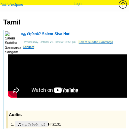
Log in
VallalarSpace
Tamil
எது பிரம்மம்? Salem Siva Hari
Salem Suddha Sanmarga
Wednesday, October 21, 2020 at 18:52 pm
Sangam
Audio:
எது பிரம்மம்.mp3
Hits:131