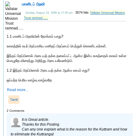
மானிடப் பிறவி
3574 hits
Vallalar Universal Mission
Sunday, August 24, 2008 at 17:40 pm
Trust ramnad......
1.1 மானிடப் பிறவியின் நோக்கம் யாது?
உலகத்தில் உயர் பிறப்பாகிய மனிதப் பிறப்பைப் பெற்றுக் கொண்டவர்கள்.
இந்தப் பிறப்பினால் அடையத் தக்க தலைப்பட்ட ஆன்ம இன்ப சுகத்தைக் காலம் உள்ள
பொழுதே விரைந்து அறிந்து அடையவேண்டும்.
1.2 இந்தப் பிறப்பினால் அடையத் தக்க ஆன்ம லாபம் எது?
ஒப்பற்ற பெரிய வாழ்வு வாழ்வதே
Read more...
Tamil
2 Comments
It is Great article.
Thanks for this Posting.
Can any one explain what is the reason for the Kuttram and how
to eliminate the Kuttrangal