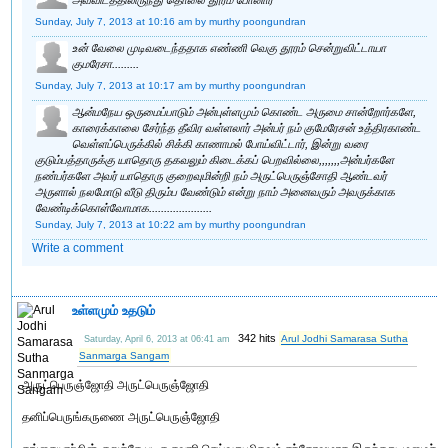
அவ்விடத்திலிருந்து தொலை தூரம் போனார்
Sunday, July 7, 2013 at 10:16 am
by murthy poongundran
உன் வேலை முடிவடைந்ததாக எண்ணி வெகு தூரம் சென்றுவிட்டாயா
குமரேசா.........
Sunday, July 7, 2013 at 10:17 am
by murthy poongundran
ஆன்மநேய ஒருமைப்பாடும் அன்புள்ளமும் கொண்ட அருமை சான்றோர்களே,
காரைக்காலை சேர்ந்த தீவிர வள்ளலார் அன்பர் நம் குமேரேசன் உத்திரகாண்ட
வெள்ளப்பெருக்கில் சிக்கி காணாமல் போய்விட்டார், இன்று வரை
குடும்பத்தாருக்கு யாதொரு தகவலும் கிடைக்கப் பெறவில்லை,,,,,,,அன்பர்களே
நண்பர்களே அவர் யாதொரு குறைவுமின்றி நம் அருட்பெருஞ்சோதி ஆண்டவர்
அருளால் நலமோடு வீடு திரும்ப வேண்டும் என்று நாம் அனைவரும் அவருக்காக
வேண்டிக்கொள்வோமாக.....................
Sunday, July 7, 2013 at 10:22 am
by murthy poongundran
Write a comment
உள்ளமும் உதடும்
342 hits
Arul Jodhi Samarasa Sutha
Saturday, April 6, 2013 at 06:41 am
Sanmarga Sangam
அருட்பெருஞ்ஜோதி அருட்பெருஞ்ஜோதி
தனிப்பெருங்கருணை அருட்பெருஞ்ஜோதி