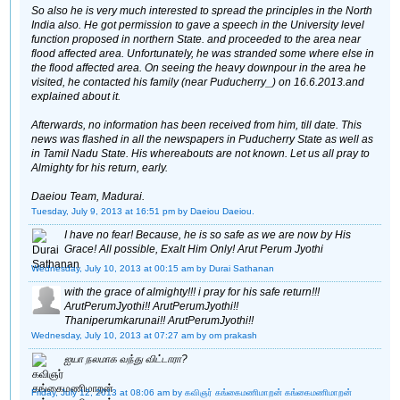
So also he is very much interested to spread the principles in the North
India also. He got permission to gave a speech in the University level
function proposed in northern State. and proceeded to the area near
flood affected area. Unfortunately, he was stranded some where else in
the flood affected area. On seeing the heavy downpour in the area he
visited, he contacted his family (near Puducherry_) on 16.6.2013.and
explained about it.
Afterwards, no information has been received from him, till date. This
news was flashed in all the newspapers in Puducherry State as well as
in Tamil Nadu State. His whereabouts are not known. Let us all pray to
Almighty for his return, early.
Daeiou Team, Madurai.
Tuesday, July 9, 2013 at 16:51 pm
by Daeiou Daeiou.
I have no fear! Because, he is so safe as we are now by His
Grace! All possible, Exalt Him Only! Arut Perum Jyothi
Wednesday, July 10, 2013 at 00:15 am
by Durai Sathanan
with the grace of almighty!!! i pray for his safe return!!!
ArutPerumJyothi!! ArutPerumJyothi!!
Thaniperumkarunai!! ArutPerumJyothi!!
Wednesday, July 10, 2013 at 07:27 am
by om prakash
ஐயா நலமாக வந்து விட்டாரா?
Friday, July 12, 2013 at 08:06 am
by கவிஞர் கங்கைமணிமாறன் கங்கைமணிமாறன்