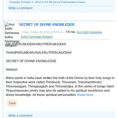
Tuesday, October 2, 2012 at 01:58 am
by Prabhakaran Karan
Write a comment
SECRET OF DIVINE KNOWLEDGE
776 hits
Arul Jodhi Samarasa
Friday, October 26, 2012 at 05:09 am
Sutha Sanmarga Sangam
ARUTPERUMJODHI ARUTPERUMJODHI
THANIPERUMKARUNAI ARUTPERUMJODHI
SECRET OF DIVINE KNOWLEDGE
Abstract
Many saints in India have written the truth of the Divine by their holy songs in
their respective work called Thirukural, Thevaram, Thirumandhiram,
Thiruvasagam, Thiruppugazh and Thiruvarutpa. In this series of songs Saint
Thayumanavars works may also be added to his spiritual excellence and
divine knowledge. All these spiritual personalities
Read more...
Tamil
Write a comment