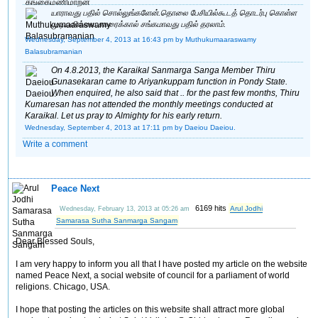
யாராவது பதில் சொல்லுங்களேன்.தொலை பேசியில்கூடத் தொடர்பு கொள்ள
முடியவில்லை.காரைக்கால் சங்கமாவது பதில் தரலாம்.
Wednesday, September 4, 2013 at 16:43 pm
by Muthukumaaraswamy
Balasubramanian
On 4.8.2013, the Karaikal Sanmarga Sanga Member Thiru
Gunasekaran came to Ariyankuppam function in Pondy State.
When enquired, he also said that .. for the past few months, Thiru
Kumaresan has not attended the monthly meetings conducted at
Karaikal. Let us pray to Almighty for his early return.
Wednesday, September 4, 2013 at 17:11 pm
by Daeiou Daeiou.
Write a comment
Peace Next
6169 hits
Arul Jodhi
Wednesday, February 13, 2013 at 05:26 am
Samarasa Sutha Sanmarga Sangam
Dear Blessed Souls,
I am very happy to inform you all that I have posted my article on the website
named Peace Next, a social website of council for a parliament of world
religions. Chicago, USA.
I hope that posting the articles on this website shall attract more global