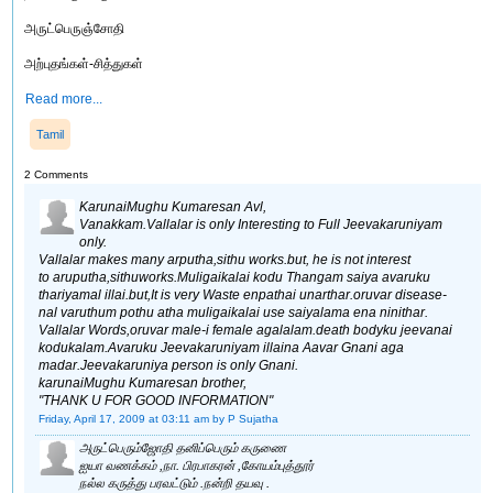
அருட்பெருஞ்சோதி
அற்புதங்கள்-சித்துகள்
Read more...
Tamil
2 Comments
KarunaiMughu Kumaresan Avl,
Vanakkam.Vallalar is only Interesting to Full Jeevakaruniyam
only.
Vallalar makes many arputha,sithu works.but, he is not interest
to aruputha,sithuworks.Muligaikalai kodu Thangam saiya avaruku
thariyamal illai.but,It is very Waste enpathai unarthar.oruvar disease-
nal varuthum pothu atha muligaikalai use saiyalama ena ninithar.
Vallalar Words,oruvar male-i female agalalam.death bodyku jeevanai
kodukalam.Avaruku Jeevakaruniyam illaina Aavar Gnani aga
madar.Jeevakaruniya person is only Gnani.
karunaiMughu Kumaresan brother,
"THANK U FOR GOOD INFORMATION"
Friday, April 17, 2009 at 03:11 am
by P Sujatha
அருட்பெரும்ஜோதி தனிப்பெரும் கருணை
ஐயா வணக்கம் ,நா. பிரபாகரன் ,கோயம்புத்தூர்
நல்ல கருத்து பரவட்டும் .நன்றி தயவு .