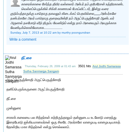
காரைக்காலை சேர்ந்த தீவிர வள்ளலார் அன்பர் நம் குமேரேசன் உத்திரகாண்ட
வெள்ளப்பெருக்கில் சிக்கி காணாமல் போய்விட்டார், இன்று வரை
குடும்பத்தாருக்கு யாதொரு தகவலும் கிடைக்கப் பெறவில்லை,,,,,,,அன்பர்களே
நண்பர்களே அவர் யாதொரு குறைவுமின்றி நம் அருட்பெருஞ்சோதி ஆண்டவர்
அருளால் நலமோடு வீடு திரும்ப வேண்டும் என்று நாம் அனைவரும் அவருக்காக
வேண்டிக்கொள்வோமாக.....................
Sunday, July 7, 2013 at 10:22 am
by murthy poongundran
Write a comment
தீட்சை
3501 hits
Arul Jodhi Samarasa
Thursday, February 26, 2009 at 01:43 am
Sutha Sanmarga Sangam
அருட்பெருஞ்சோதி அருட்பெருஞ்சோதி
தனிப்பெருங்கருணை அருட்பெருஞ்சோதி
தீட்சை
முன்னுரை
சாகாக் கலையை பல சித்தர்கள் கற்றிருந்தாலும் தன்னுடைய உடலோடு மறைந்து
இறையோடு ஐக்கியமானவர்கள் ஒரு சிலரே. அவர்களே வாழையடி வாழையடியாகத்
தோன்றிய மகா சித்தர்கள் என்று சொல்லலாம்.