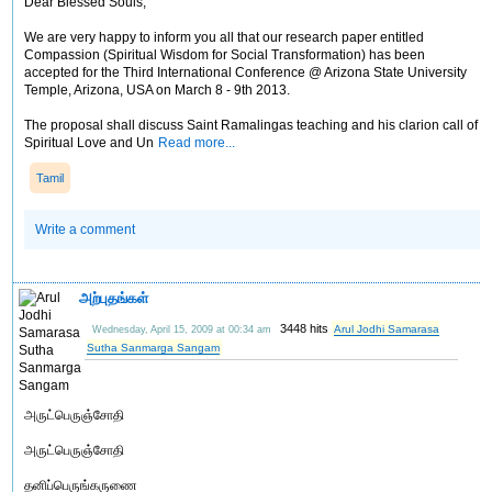
Dear Blessed Souls,
We are very happy to inform you all that our research paper entitled
Compassion (Spiritual Wisdom for Social Transformation) has been
accepted for the Third International Conference @ Arizona State University
Temple, Arizona, USA on March 8 - 9th 2013.
The proposal shall discuss Saint Ramalingas teaching and his clarion call of
Spiritual Love and Un
Read more...
Tamil
Write a comment
அற்புதங்கள்
3448 hits
Arul Jodhi Samarasa
Wednesday, April 15, 2009 at 00:34 am
Sutha Sanmarga Sangam
அருட்பெருஞ்சோதி
அருட்பெருஞ்சோதி
தனிப்பெருங்கருணை