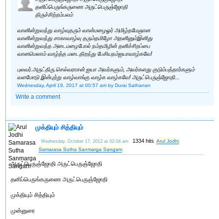
தனிப்பெருங்கருணை அருட்பெருஞ்ஜோதி
திருச்சிற்றம்பலம்
வானின்றுவந்து வாழ்வுதரும் வான்மழைஓர் அமிழ்தமேஞான
வானின்றுவந்து சாகாவாழ்வு தரும்தமிழோ அதனினும்இனிது
வானின்றுவந்த அடைமழைபோல் நம்தமிழின் தனிச்சிறப்பை
வானமெலாம் வாழ்த்த மடைதிறந்து பேசியநம்ஐயாவாழ்கவே!
புலவர்.அருட்திரு.செல்வராசன் ஐயா அவர்களும், அவர்களது குடும்பத்தார்களும்
வளமோடு இன்புற்று வாழ்வாங்கு வாழ்க வாழ்கவே! அருட்பெருஞ்ஜோதி...
Wednesday, April 19, 2017 at 00:57 am
by Durai Sathanan
Write a comment
முக்தியும் சித்தியும்
1334 hits
Arul Jodhi
Wednesday, October 17, 2012 at 02:04 am
Samarasa Sutha Sanmarga Sangam
அருட்பெருஞ்ஜோதி அருட்பெருஞ்ஜோதி
தனிப்பெருங்கருணை அருட்பெருஞ்ஜோதி
முக்தியும் சித்தியும்
முன்னுரை