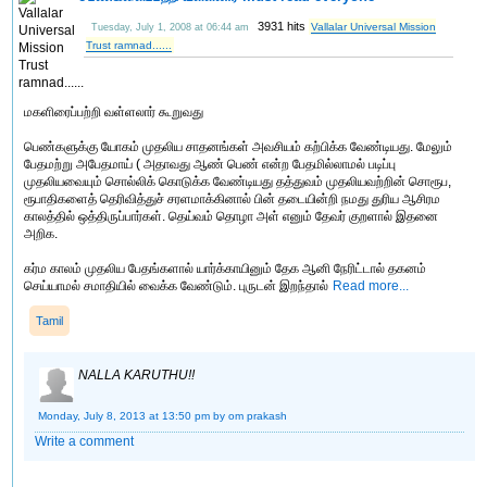
3931 hits
Vallalar Universal Mission
Tuesday, July 1, 2008 at 06:44 am
Trust ramnad......
மகளிரைப்பற்றி வள்ளலார் கூறுவது
பெண்களுக்கு யோகம் முதலிய சாதனங்கள் அவசியம் கற்பிக்க வேண்டியது. மேலும்
பேதமற்று அபேதமாய் ( அதாவது ஆண் பெண் என்ற பேதமில்லாமல் படிப்பு
முதலியவையும் சொல்லிக் கொடுக்க வேண்டியது தத்துவம் முதலியவற்றின் சொரூப,
ரூபாதிகளைத் தெரிவித்துச் சரளமாக்கினால் பின் தடையின்றி நமது துரிய ஆசிரம
காலத்தில் ஒத்திருப்பார்கள். தெய்வம் தொழா அள் எனும் தேவர் குறளால் இதனை
அறிக.
கர்ம காலம் முதலிய பேதங்களால் யார்க்காயினும் தேக ஆனி நேரிட்டால் தகனம்
செய்யாமல் சமாதியில் வைக்க வேண்டும். புருடன் இறந்தால்
Read more...
Tamil
NALLA KARUTHU!!
Monday, July 8, 2013 at 13:50 pm
by om prakash
Write a comment